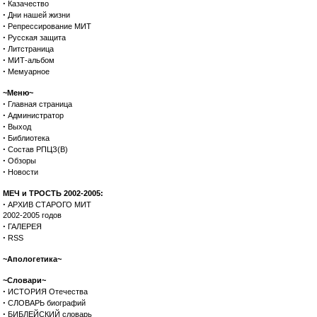
·
Казачество
·
Дни нашей жизни
·
Репрессирование МИТ
·
Русская защита
·
Литстраница
·
МИТ-альбом
·
Мемуарное
~Меню~
·
Главная страница
·
Администратор
·
Выход
·
Библиотека
·
Состав РПЦЗ(В)
·
Обзоры
·
Новости
МЕЧ и ТРОСТЬ 2002-2005:
·
АРХИВ СТАРОГО МИТ
2002-2005 годов
·
ГАЛЕРЕЯ
·
RSS
~Апологетика~
~Словари~
·
ИСТОРИЯ Отечества
·
СЛОВАРЬ биографий
·
БИБЛЕЙСКИЙ словарь