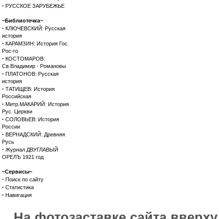
·
РУССКОЕ ЗАРУБЕЖЬЕ
~Библиотечка~
·
КЛЮЧЕВСКИЙ: Русская
история
·
КАРАМЗИН: История Гос.
Рос-го
·
КОСТОМАРОВ:
Св.Владимир - Романовы
·
ПЛАТОНОВ: Русская
история
·
ТАТИЩЕВ: История
Российская
·
Митр.МАКАРИЙ: История
Рус. Церкви
·
СОЛОВЬЕВ: История
России
·
ВЕРНАДСКИЙ: Древняя
Русь
·
Журнал ДВУГЛАВЫЙ
ОРЕЛЪ 1921 год
~Сервисы~
·
Поиск по сайту
·
Статистика
·
Навигация
На фотозаставке сайта вверх