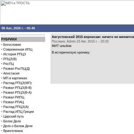
08 Авг, 2026 г. - 05:46
Августовский 2015 вернисаж: ничего не меняетс
РУБРИКИ
Послано: Admin 23 Авг, 2015 г. - 20:20
·
Богословие
МИТ-альбом
·
Современная ИПЦ
В историческую хронику:
·
История РПЦЗ
·
РПЦЗ(В)
·
РосПЦ
·
Развал РосПЦ(Д)
·
Апостасия
·
МП в картинках
·
Распад РПЦЗ(МП)
·
Развал РПЦЗ(В-В)
·
Развал РПЦЗ(В-А)
·
Развал РИПЦ
·
Развал РПАЦ
·
Распад РПЦЗ(А)
·
Распад ИПЦ Греции
·
Царский путь
·
Белое Дело
·
Дело о Белом Деле
·
Врангелиана