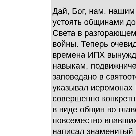
Дай, Бог, нам, наши
устоять общинами до
Света в разгорающем
войны. Теперь очеви
времена ИПХ вынужде
навыкам, подвижниче
заповедано в святоот
указывал иеромонах 
совершенно конкретн
в виде общин во гла
повсеместно впавших
написал знаменитый б