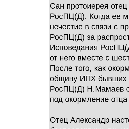
Сан протоиерея отец
РосПЦ(Д). Когда ее 
нечестие в связи с п
РосПЦ(Д) за распрос
Исповедания РосПЦ(Д
от него вместе с шес
После того, как око
общину ИПХ бывших 
РосПЦ(Д) Н.Мамаев с
под окормление отца
Отец Александр наст