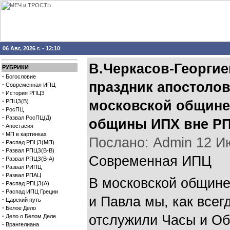
06 Авг, 2026 г. - 12:10
В.Черкасов-Георгие
РУБРИКИ
·
Богословие
праздник апостолов
·
Современная ИПЦ
·
История РПЦЗ
·
РПЦЗ(В)
московской общине 
·
РосПЦ
·
Развал РосПЦ(Д)
общины ИПХ вне РП
·
Апостасия
·
МП в картинках
Послано: Admin 12 Июл
·
Распад РПЦЗ(МП)
·
Развал РПЦЗ(В-В)
Современная ИПЦ
·
Развал РПЦЗ(В-А)
·
Развал РИПЦ
·
Развал РПАЦ
В московской общине
·
Распад РПЦЗ(А)
·
Распад ИПЦ Греции
и Павла мы, как всег
·
Царский путь
·
Белое Дело
·
отслужили Часы и Об
Дело о Белом Деле
·
Врангелиана