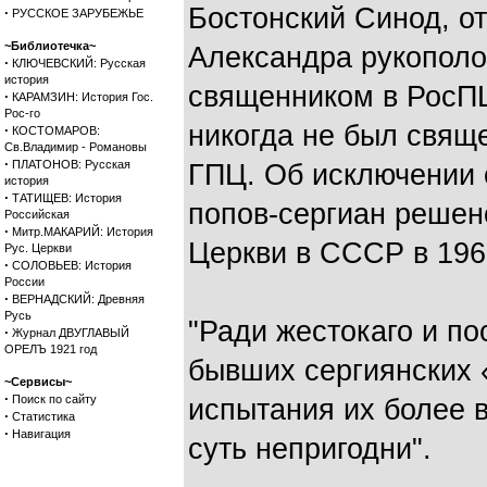
Бостонский Синод, от
·
РУССКОЕ ЗАРУБЕЖЬЕ
~Библиотечка~
Александра рукополо
·
КЛЮЧЕВСКИЙ: Русская
история
священником в РосПЦ
·
КАРАМЗИН: История Гос.
Рос-го
никогда не был свящ
·
КОСТОМАРОВ:
Св.Владимир - Романовы
·
ПЛАТОНОВ: Русская
ГПЦ. Об исключении
история
·
ТАТИЩЕВ: История
попов-сергиан решен
Российская
·
Митр.МАКАРИЙ: История
Церкви в СССР в 196
Рус. Церкви
·
СОЛОВЬЕВ: История
России
·
ВЕРНАДСКИЙ: Древняя
Русь
"Ради жестокаго и по
·
Журнал ДВУГЛАВЫЙ
ОРЕЛЪ 1921 год
бывших сергиянских 
~Сервисы~
·
Поиск по сайту
испытания их более в
·
Статистика
·
Навигация
суть непригодни".