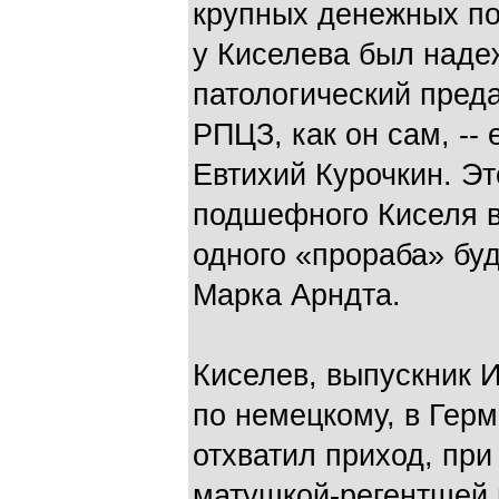
крупных денежных п
у Киселева был наде
патологический преда
РПЦЗ, как он сам, --
Евтихий Курочкин. Эт
подшефного Киселя 
одного «прораба» бу
Марка Арндта.
Киселев, выпускник 
по немецкому, в Гер
отхватил приход, при
матушкой-регентшей 