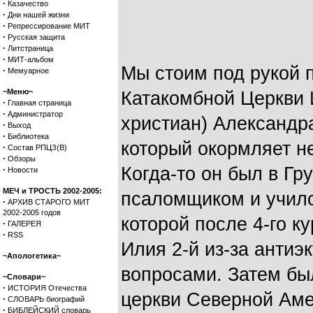
·
Казачество
·
Дни нашей жизни
·
Репрессирование МИТ
·
Русская защита
·
Литстраница
·
МИТ-альбом
Мы стоим под рукой 
·
Мемуарное
~Меню~
Катакомбной Церкви 
·
Главная страница
·
Администратор
христиан) Александр
·
Выход
·
Библиотека
который окормляет не
·
Состав РПЦЗ(В)
·
Обзоры
Когда-то он был в Гр
·
Новости
МЕЧ и ТРОСТЬ 2002-2005:
псаломщиком и училс
·
АРХИВ СТАРОГО МИТ
2002-2005 годов
которой после 4-го к
·
ГАЛЕРЕЯ
·
RSS
Илия 2-й из-за антиэ
~Апологетика~
вопросами. Затем бы
~Словари~
·
ИСТОРИЯ Отечества
церкви Северной Амер
·
СЛОВАРЬ биографий
·
БИБЛЕЙСКИЙ словарь