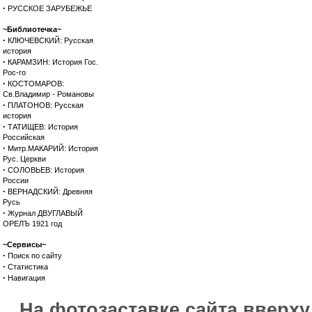
·
РУССКОЕ ЗАРУБЕЖЬЕ
~Библиотечка~
·
КЛЮЧЕВСКИЙ: Русская
история
·
КАРАМЗИН: История Гос.
Рос-го
·
КОСТОМАРОВ:
Св.Владимир - Романовы
·
ПЛАТОНОВ: Русская
история
·
ТАТИЩЕВ: История
Российская
·
Митр.МАКАРИЙ: История
Рус. Церкви
·
СОЛОВЬЕВ: История
России
·
ВЕРНАДСКИЙ: Древняя
Русь
·
Журнал ДВУГЛАВЫЙ
ОРЕЛЪ 1921 год
~Сервисы~
·
Поиск по сайту
·
Статистика
·
Навигация
На фотозаставке сайта вверх