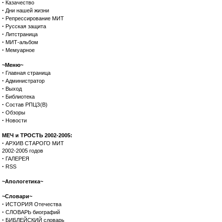
·
Казачество
·
Дни нашей жизни
·
Репрессирование МИТ
·
Русская защита
·
Литстраница
·
МИТ-альбом
·
Мемуарное
~Меню~
·
Главная страница
·
Администратор
·
Выход
·
Библиотека
·
Состав РПЦЗ(В)
·
Обзоры
·
Новости
МЕЧ и ТРОСТЬ 2002-2005:
·
АРХИВ СТАРОГО МИТ
2002-2005 годов
·
ГАЛЕРЕЯ
·
RSS
~Апологетика~
~Словари~
·
ИСТОРИЯ Отечества
·
СЛОВАРЬ биографий
·
БИБЛЕЙСКИЙ словарь