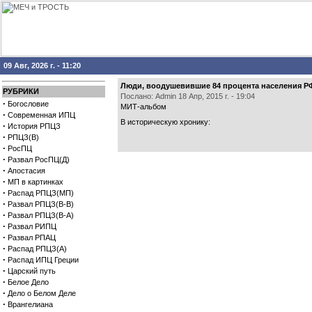
09 Авг, 2026 г. - 11:20
Люди, воодушевившие 84 процента населения Р
РУБРИКИ
Послано: Admin 18 Апр, 2015 г. - 19:04
·
Богословие
МИТ-альбом
·
Современная ИПЦ
В историческую хронику:
·
История РПЦЗ
·
РПЦЗ(В)
·
РосПЦ
·
Развал РосПЦ(Д)
·
Апостасия
·
МП в картинках
·
Распад РПЦЗ(МП)
·
Развал РПЦЗ(В-В)
·
Развал РПЦЗ(В-А)
·
Развал РИПЦ
·
Развал РПАЦ
·
Распад РПЦЗ(А)
·
Распад ИПЦ Греции
·
Царский путь
·
Белое Дело
·
Дело о Белом Деле
·
Врангелиана