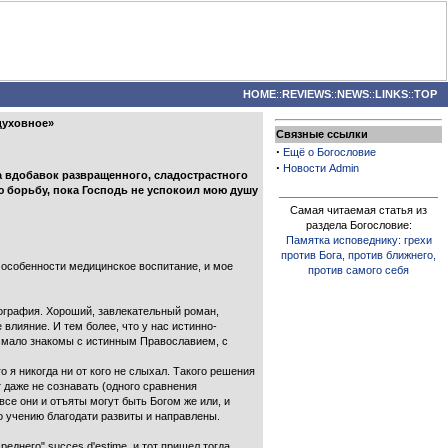
HOME
::
REVIEWS
::
NEWS
::
LINKS
::
TOP
духовное»
Связные ссылки
·
Ещё о Богословие
·
Новости Admin
ма вдобавок развращенного, сладострастного
ю борьбу, пока Господь не успокоил мою душу
Самая читаемая статья из
раздела Богословие:
Памятка исповеднику: грехи
против Бога, против ближнего,
 особенности медицинское воспитание, и мое
против самого себя
ография. Хороший, завлекательный роман,
влияние. И тем более, что у нас истинно-
е мало знакомы с истинным Православием, с
я никогда ни от кого не слыхал. Такого решения
 даже не сознавать (одного сравнения
 все они и отъяты могут быть Богом же или, и
по учению благодати развиты и направлены.
днего" succes d'estime, и тот пришел тогда,