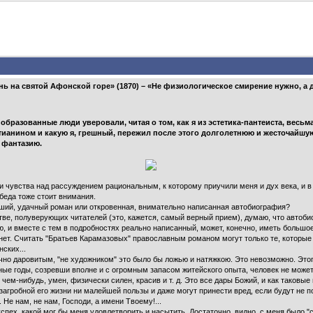
нь на святой Афонской горе» (1870) – «Не физиологическое смирение нужно, а 
 образованные люди уверовали, читая о том, как я из эстетика-пантеиста, весь
тианином и какую я, грешный, пережил после этого долголетнюю и жесточайшу
 фантазию.
чувства над рассуждением рациональным, к которому приучили меня и дух века, и в
беда тоже стоит внимания.
й, удачный роман или откровенная, внимательно написанная автобиография?
, полуверующих читателей (это, кажется, самый верный прием), думаю, что автоби
 и вместе с тем в подробностях реально написанный, может, конечно, иметь большое 
ет. Считать "Братьев Карамазовых" православным романом могут только те, которы
ских...
 даровитым, "не художником" это было бы ложью и натяжкою. Это невозможно. Этого 
тные годы, созревши вполне и с огромным запасом житейского опыта, человек не может
в чем-нибудь, умен, физически силен, красив и т. д. Это все дары Божий, и как таковые
 загробной его жизни ни малейшей пользы и даже могут принести вред, если будут не 
е нам, не нам, Господи, а имени Твоему!...
ех, какой мог бы меня удовлетворить и насытить. Достаточно, видно, с меня было "сре