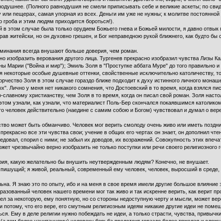
внодушнее. (Полного равнодушия не смели приписывать себе и великие аскеты; по св
 или пещерах, самая упорная из всех. Деньги им уже не нужны; к молитве постоянной
 гроба и этим людям приходится бороться!).
 этом случае была только орудием Божьего гнева и Божьей милости, я давно отвык
ав житейски, но он духовно грешен, и Бог неправедною рукой ближнего, как будто бы с 
инания всегда внушают больше доверия, чем роман.
изобразить верования другого лица. Тургенев прекрасно изобразил чувства Лизы Кали
ны Марии ("Война и мир"); Эмиль Золя в "Проступке аббата Муре" до того правильно 
ия некоторые особые душевные оттенки, свойственные исключительно католичеству, т
орчество Золя в этом случае гораздо ближе подходит к духу истинного личного мона
". Лично у меня нет никакого сомнения, что Достоевский в то время, когда взялся пи
-славному христианству, чем Золя в то время, когда он писал свой роман. Золя насто
этом узнали, как узнали, что материалист Поль-Бер скончался покаявшимся католиком
то человек действительно (наедине с самим собою и Богом) чувствовал и думал о вер
во может быть обманчиво. Человек мог верить смолоду очень живо или иметь поздн
рекрасно все эти чувства свои; учение в общих его чертах он знает, он дополнил чтен
довал, спорил с ними; не забыл их доводов, их возражений. Совокупность этих впеча
ет чрезвычайно верно изобразить не только поступки или речи своего религиозного 
ия, какую желательно бы внушить неутвержденным людям? Конечно, не внушает.
пишущий; я живой, реальный, современный ему человек, человек, выросший в среде,
. Я знаю это по опыту, ибо и на меня в свое время имели другие большое влияние 
зованный человек нашего времени мог так живо и так искренне верить, как верит пр
ел за некоторую, ему понятную, но со стороны недоступную черту и мысли, может веро
и потому, что его вере, его смутным религиозным идеям никакие другие идеи не поме
 Ему в деле религии нужно побеждать не идеи, а только страсти, чувства, привычки, 