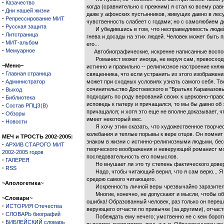
·
Казачество
когда (сравнительно с прежним) я стал ко всему ра
·
Дни нашей жизни
даже у афонских пустынников, живущих давно в лесу
·
Репрессирование МИТ
чувственность слабеет с годами; но с самолюбием до
·
Русская защита
И убедившись в том, что несправедливость людей в
·
Литстраница
гнева и досады на этих людей. Человек может быть пр
·
МИТ-альбом
его...
·
Мемуарное
Автобиографические, искренне написанные воспом
Романист может иногда, не веруя сам, превосходно 
~Меню~
истинно и правильно -- религиозное настроение княж
·
Главная страница
священника, что если устранить из этого изображен
·
Администратор
может при сходных условиях узнать самого себя. Тв
·
сочинительство Достоевского в "Братьях Карамазовых
Выход
·
подходить по роду верований своих к церковно-право
Библиотека
исповедь к патеру и причащался, то мы бы давно об 
·
Состав РПЦЗ(В)
причащался; и хотя это еще не вполне доказывает, ч
·
Обзоры
имеет некоторый вес.
·
Новости
Я хочу этим сказать, что художественное творчест
колебания и теплые порывы к вере отцов. Он помнит п
МЕЧ и ТРОСТЬ 2002-2005:
знаком в жизни с истинно-религиозными людьми, бесе
·
АРХИВ СТАРОГО МИТ
творческого воображения и неверующий романист мож
2002-2005 годов
последовательность его помыслов.
·
ГАЛЕРЕЯ
Но внушает ли это ту степень фактического довер
·
RSS
Надо, чтобы читающий верил, что я сам верю... Я 
средою самого читающего.
~Апологетика~
Искренность личной веры чрезвычайно заразительна
Многие, конечно, не допускают и мысли, чтобы обра
~Словари~
ошибка! Образованный человек, раз только он переш
·
ИСТОРИЯ Отечества
верующего отчасти по привычке (за другими), отчаст
·
СЛОВАРЬ биографий
Побеждать ему нечего; умственно не с кем бороться.
·
БИБЛЕЙСКИЙ словарь