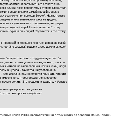
я, ему точно так же, как и простому человеку,
го ума сломить и подчинить его сознательно
едко близки, тоже повергнуть к стопам Спасителя,
ходский священник или самый грубый монах в
е-таки возможно при помощи Божией. Нужно только
оследнее очень возможно и даже не трудно;
раз есть и в уме нашем это признание, нетрудно
ой вере, лучшей вере! Ты все можешь! Я хочу
ирениюПодчини ей мой ум! Сделай так, чтоб этому
n с Тверской, с хорошею тростью, и правою рукой
сильнее. Это ужасный вздор и вздор даже в высшей
но беспристрастная; это дурное чувство. Вы
е умеют верить, дошли как-то до этого, а вы со
то вы читали, не жили барином, как вы жили, могут
веры в чудеса и таинства, ни упования на
.. Вам досадно, вам не хочется признать, что эти
, вместо того, чтобы обратиться к себе со
 нечего делать. Это гордость и зависть, и больше
в нем прежде всего не умно, не
Толстой, это просто злодейство!
ративный центр РПЦЗ, расположенный в трёх милях от деревни Мансонвилль,