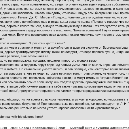
 (а тем более начитанному) человеку борьба предстоит гораздо более тяжелая и сложна
вами, страстями и привычками, но, сверх того, ему нужно еще и гордость собственно
, ученых и поэтов, которых мнения и сочувствия ему так коротко знакомы и даже нер
обы, даже и не колеблясь нимало, находить, что какой-нибудь самый ограниченный при
опенгауэр, Гегель, Дж. Ст. Милль и Прудон... Конечно, до этого дойти нелегко, но вс
и, молиться о полной вере еще и тогда, когда вера не полна. (По опыту говорю, что п
том, верить в какого-то Бога, в какую-то высшую живую Волю). Раз это чувство есть, 
глубоким движением сердца воскликнуть мысленно. "Боже всесильный! Научи меня прав
отцов моих. Если она правильнее всех других, покажи мне путь; научи меня этому см
!".
но и неожиданно. "Просите и дастся вам!"...
м зипуне и в лаптях и молится, а другой стоит в дорогом сюртуке от Бургеса или Lutu
тка, держит десятирублевую шляпу, никак не следует, что вера первого лучше, чище, 
жает религию, а не возвышает ее.
 но религии мужика, солдата, мещанки и простого монаха верю.
омнение, ваша гордость берут верх над вашим умом. Это не мысль хорошая, объектив
те и любите. Но сами вы не умеете верить, и вам завидно, что некоторые ваши знакомы
т вы допускаете, что те люди, которые не знают того, что вы знаете, не читали того, ч
ми по воспитанию, привычкам, образованности, не могут иметь ни "страха Божия", ни 
или обманывать самих себя, когда они ходят в церковь, причащаются, постятся и т. д.
счесть выше себя, сумели развить в себе такие чувства, которые вам недоступны, и вы
 такой веры", предпочитаете признать их какими-то притворщиками или фантазерами от
слей допустим на время во всяком человеке, и умном, и хорошем, но упорствовать 
е рассуждение безусловно! Проповедовать же все подобное, как проповедует гр. Л. Н. 
и бы она решительно не могла устоять против образованности и развитости ума!
on.txt_with-big-pictures.html#
(1910 – 2006) Спасо-Преображенский скит — мужской скит и духовно-админист