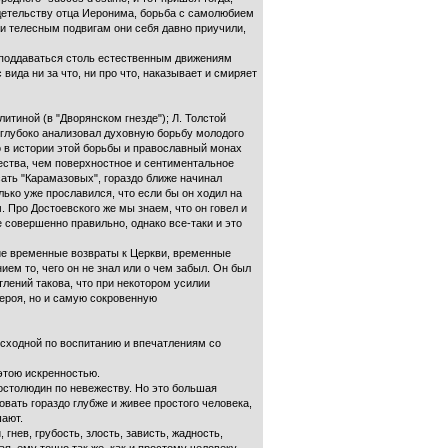
идетельству отца Иеронима, борьба с самолюбием
 и телесным подвигам они себя давно приучили,
 поддаваться столь естественным движениям
вида ни за что, ни про что, наказывает и смиряет
тиной (в "Дворянском гнезде"); Л. Толстой
и глубоко анализовал духовную борьбу молодого
о в истории этой борьбы и православный монах
шества, чем поверхностное и сентиментальное
сать "Карамазовых", гораздо ближе начинал
лько уже прославился, что если бы он ходил на
. Про Достоевского же мы знаем, что он говел и
е совершенно правильно, однако все-таки и это
ие временные возвраты к Церкви, временные
ием то, чего он не знал или о чем забыл. Он был
тлений такова, что при некотором усилии
героя, но и самую сокровенную
 сходной по воспитанию и впечатлениям со
этою искренностью.
остолюдин по невежеству. Но это большая
вать гораздо глубже и живее простого человека,
шают.
гнев, грубость, злость, зависть, жадность,