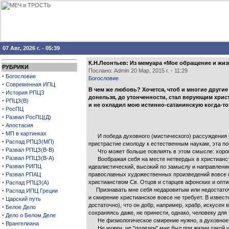
07 Авг, 2026 г. - 05:39
К.Н.Леонтьев: Из мемуара «Моe обращение и жиз
РУБРИКИ
Послано: Admin 20 Мар, 2015 г. - 11:29
·
Богословие
Богословие
·
Современная ИПЦ
В чем же любовь? Хочется, чтоб и многие другие
·
История РПЦЗ
донельзя, до утонченности, стал верующим хрис
·
РПЦЗ(В)
и не охладил мою истинно-сатанинскую когда-то
·
РосПЦ
·
Развал РосПЦ(Д)
·
Апостасия
·
МП в картинках
И победа духовного (мистического) рассуждения и 
·
Распад РПЦЗ(МП)
пристрастие смолоду к естественным наукам, эта по
·
Развал РПЦЗ(В-В)
Что может больше повлиять в этом смысле: хороши
·
Развал РПЦЗ(В-А)
Воображая себя на месте нетвердых в христианстве
·
Развал РИПЦ
идеалистический, высокий по замыслу и направлению,
·
Развал РПАЦ
православных художественных произведений вовсе н
·
христианством Св. Отцов и старцев афонских и оптин
Распад РПЦЗ(А)
·
Признавать мне себя недаровитым или недостаточно
Распад ИПЦ Греции
и смирение христианское вовсе не требует. В извес
·
Царский путь
достаточно), что он добр, например, храбр, искусен 
·
Белое Дело
сохраняясь даже, не принести, однако, человеку для
·
Дело о Белом Деле
Не физиологическое смирение нужно, а духовное. Н
·
Врангелиана
Не нужен, не "полезен" мне был при жизни такой усп