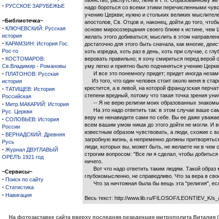
пьянство, распутство, лень и т. п. Образованному же
·
РУССКОЕ ЗАРУБЕЖЬЕ
надо бороться со всеми этими перечисленными чувст
учению Церкви; нужно и стольких великих мыслителей
~Библиотечка~
апостолов, Св. Отцов и, наконец, дойти до того, чт
·
КЛЮЧЕВСКИЙ: Русская
основе миросозерцания своего ближе к истине, чем Ш
история
желать этого добиваться; мыслить в этом направлени
·
КАРАМЗИН: История Гос.
достаточно для этого быть сначала, как многие, деис
Рос-го
хоть изредка, хоть раз в день, хоть при случае, с 
·
КОСТОМАРОВ:
веровать правильно; я хочу смириться перед верой 
Св.Владимир - Романовы
уму легко и приятно было подчиняться учению Церкви
·
И все это понемногу придет; придет иногда незамет
ПЛАТОНОВ: Русская
Из того, что один человек стоит около меня в старо
история
·
крестится, а в левой, на которой французская перча
ТАТИЩЕВ: История
степени вредный, потому что такая точка зрения уни
Российская
-- Я не верю религии моих образованных знакомых,
·
Митр.МАКАРИЙ: История
На это надо ответить так: в этом случае ваше сам
Рус. Церкви
веру не ненавидите сами по себе. Вы ее даже уважае
·
СОЛОВЬЕВ: История
всем вашим умом никак до этого дойти не могли. И во
России
известным образом чувствовать, а люди, схожие с ва
·
ВЕРНАДСКИЙ: Древняя
загробную жизнь, а непременно должны притворяться 
Русь
люди, которых вы, может быть, не желаете ни в чем 
·
Журнал ДВУГЛАВЫЙ
строгим вопросом: "Все ли я сделал, чтобы добиться
ОРЕЛЪ 1921 год
ничего.
Вот что надо ответить таким людям. Такой образ мы
~Сервисы~
глубокомысленно, не справедливо. Что за вера в сво
·
Поиск по сайту
Что за ничтожная была бы вещь эта "религия", есл
·
Статистика
·
Навигация
Весь текст: http://www.lib.ru/FILOSOF/LEONTIEV_K/s_af
На фотозаставке сайта вверху последняя резиденция митрополита Виталия 