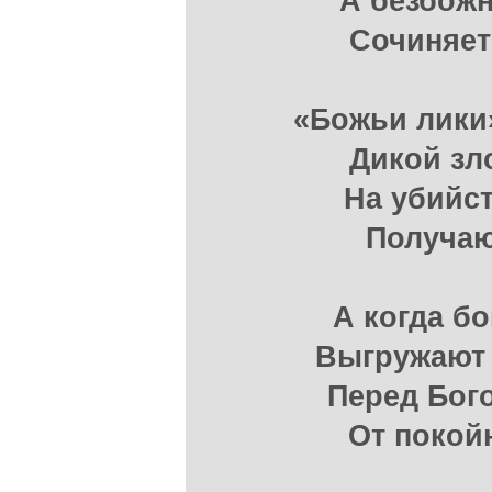
А безбожн
Сочиняет
«Божьи лики
Дикой зл
На убийст
Получаю
А когда б
Выгружают 
Перед Бого
От покой