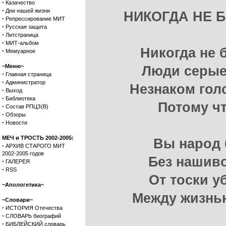
·
Казачество
·
Дни нашей жизни
НИКОГДА НЕ 
·
Репрессирование МИТ
·
Русская защита
·
Литстраница
·
МИТ-альбом
Никогда не 
·
Мемуарное
~Меню~
Люди серые
·
Главная страница
·
Администратор
Незнаком гол
·
Выход
·
Библиотека
Потому ч
·
Состав РПЦЗ(В)
·
Обзоры
·
Новости
МЕЧ и ТРОСТЬ 2002-2005:
Вы народ 
·
АРХИВ СТАРОГО МИТ
2002-2005 годов
Без нашиво
·
ГАЛЕРЕЯ
·
RSS
От тоски у
~Апологетика~
Между жизнью
~Словари~
·
ИСТОРИЯ Отечества
·
СЛОВАРЬ биографий
·
БИБЛЕЙСКИЙ словарь