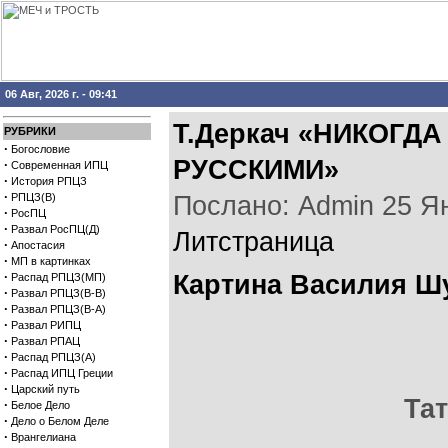
06 Авг, 2026 г. - 09:41
Т.Деркач «НИКОГД
РУБРИКИ
·
Богословие
РУССКИМИ»
·
Современная ИПЦ
·
История РПЦЗ
·
РПЦЗ(В)
Послано: Admin 25 Янв
·
РосПЦ
·
Развал РосПЦ(Д)
Литстраница
·
Апостасия
·
МП в картинках
·
Картина Василия Ш
Распад РПЦЗ(МП)
·
Развал РПЦЗ(В-В)
·
Развал РПЦЗ(В-А)
·
Развал РИПЦ
·
Развал РПАЦ
·
Распад РПЦЗ(А)
·
Распад ИПЦ Греции
·
Царский путь
Та
·
Белое Дело
·
Дело о Белом Деле
·
Врангелиана