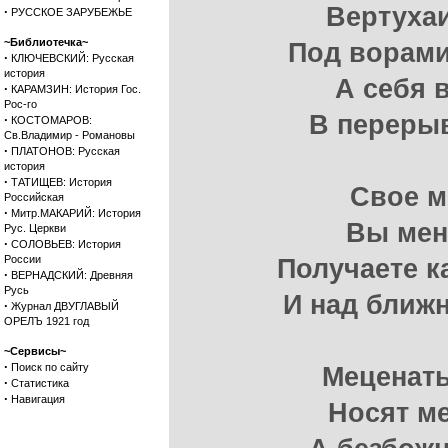
Вертуха
·
РУССКОЕ ЗАРУБЕЖЬЕ
~Библиотечка~
Под ворами
·
КЛЮЧЕВСКИЙ: Русская
история
А себя 
·
КАРАМЗИН: История Гос.
Рос-го
В перерыв
·
КОСТОМАРОВ:
Св.Владимир - Романовы
·
ПЛАТОНОВ: Русская
история
·
ТАТИЩЕВ: История
Свое м
Российская
·
Митр.МАКАРИЙ: История
Вы мен
Рус. Церкви
·
СОЛОВЬЕВ: История
России
Получаете к
·
ВЕРНАДСКИЙ: Древняя
Русь
И над ближ
·
Журнал ДВУГЛАВЫЙ
ОРЕЛЪ 1921 год
~Сервисы~
·
Поиск по сайту
Меценат
·
Статистика
·
Навигация
Носят м