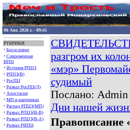
06 Авг, 2026 г. - 09:41
СВИДЕТЕЛЬСТВУ
РУБРИКИ
·
Богословие
разгром их коло
·
Современная
ИПЦ
«мэр» Первомай
·
История РПЦЗ
·
РПЦЗ(В)
судимый
·
РосПЦ
·
Развал РосПЦ(Д)
Послано: Admin 2
·
Апостасия
·
МП в картинках
Дни нашей жизн
·
Распад РПЦЗ(МП)
·
Развал РПЦЗ(В-В)
·
Правописание «
Развал РПЦЗ(В-А)
·
Развал РИПЦ