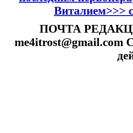
Виталием>>> см
ПОЧТА РЕДАКЦИИ
me4itrost@gmail.com
С
де