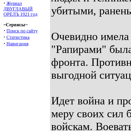
·
Журнал
убитыми, ранен
ДВУГЛАВЫЙ
ОРЕЛЪ 1921 год
~Сервисы~
·
Поиск по сайту
Очевидно имела м
·
Статистика
·
Навигация
"Рапирами" была
фронта. Противн
выгодной ситуац
Идет война и про
меру своих сил 
войскам. Воевать