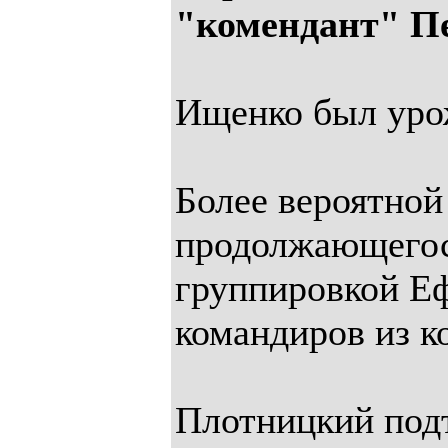
"комендант" П
Ищенко был уро
Более вероятной
продолжающегос
группировкой Еф
командиров из к
Плотницкий подт