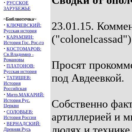
Сводки от опол
·
РУССКОЕ
ЗАРУБЕЖЬЕ
~Библиотечка~
23.01.15. Комме
·
КЛЮЧЕВСКИЙ:
Русская история
("colonelcassad")
·
КАРАМЗИН:
История Гос. Рос-го
·
КОСТОМАРОВ:
Св.Владимир -
Романовы
Просят прокомм
·
ПЛАТОНОВ:
Русская история
под Авдеевкой.
·
ТАТИЩЕВ:
История
Российская
·
Митр.МАКАРИЙ:
Собственно факт
История Рус.
Церкви
·
СОЛОВЬЕВ:
артиллерией и м
История России
·
ВЕРНАДСКИЙ:
людях и технике
Древняя Русь