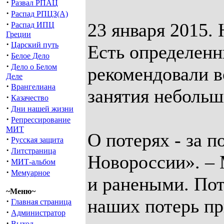
·
Развал РПАЦ
·
Распад РПЦЗ(А)
·
23 января 2015.
Распад ИПЦ
Греции
·
Царский путь
Есть определенн
·
Белое Дело
·
Дело о Белом
рекомендовали в
Деле
·
Врангелиана
занятия небольш
·
Казачество
·
Дни нашей жизни
·
Репрессирование
МИТ
О потерях - за
·
Русская защита
·
Литстраница
Новороссии». – 
·
МИТ-альбом
·
Мемуарное
и ранеными. Пот
~Меню~
наших потерь пр
·
Главная страница
·
Администратор
·
Выход