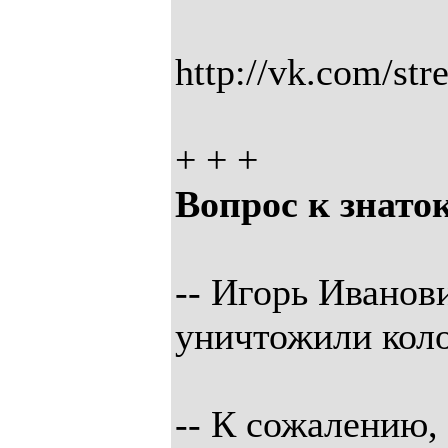
http://vk.com/st
+ + +
Вопрос к знат
-- Игорь Иванов
уничтожили кол
-- К сожалению,