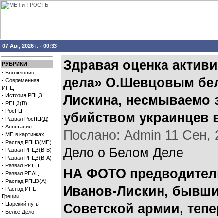
07 Авг, 2026 г. - 00:33
Здравая оценка актив
РУБРИКИ
·
Богословие
дела» О.Шевцовым бел
·
Современная
ИПЦ
·
История РПЦЗ
Лискина, несмываемо 
·
РПЦЗ(В)
·
РосПЦ
убийством украинцев 
·
Развал РосПЦ(Д)
·
Апостасия
Послано: Admin 11 Сен, 2
·
МП в картинках
·
Распад РПЦЗ(МП)
Дело о Белом Деле
·
Развал РПЦЗ(В-В)
·
Развал РПЦЗ(В-А)
·
Развал РИПЦ
НА ФОТО предводитель
·
Развал РПАЦ
·
Распад РПЦЗ(А)
Иванов-Лискин, бывши
·
Распад ИПЦ
Греции
·
Царский путь
Советской армии, теп
·
Белое Дело