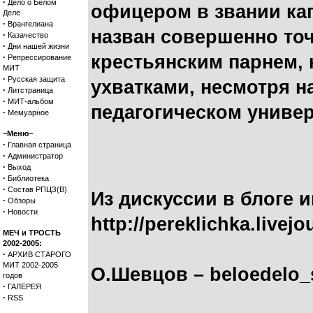
·
Дело о Белом
офицером в звании ка
Деле
·
Врангелиана
назван совершенно то
·
Казачество
·
Дни нашей жизни
·
крестьянским парнем,
Репрессирование
МИТ
·
Русская защита
ухватками, несмотря на
·
Литстраница
·
МИТ-альбом
педагогическом универ
·
Мемуарное
~Меню~
·
Главная страница
·
Администратор
·
Выход
·
Библиотека
·
Состав РПЦЗ(В)
Из дискуссии в блоге 
·
Обзоры
·
Новости
http://pereklichka.live
МЕЧ и ТРОСТЬ
2002-2005:
·
АРХИВ СТАРОГО
МИТ 2002-2005
О.Шевцов – beloedelo_s
годов
·
ГАЛЕРЕЯ
·
RSS