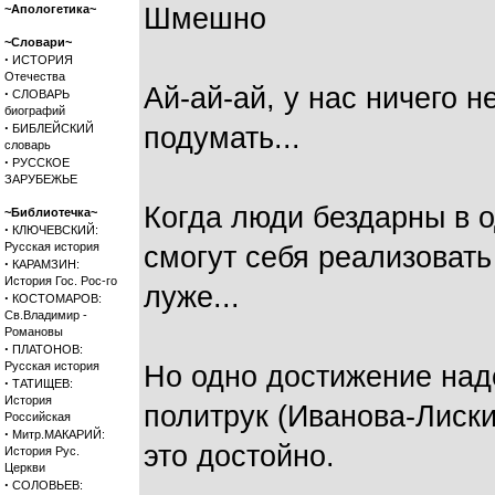
~Апологетика~
Шмешно
~Словари~
·
ИСТОРИЯ
Отечества
Ай-ай-ай, у нас ничего н
·
СЛОВАРЬ
биографий
·
БИБЛЕЙСКИЙ
подумать...
словарь
·
РУССКОЕ
ЗАРУБЕЖЬЕ
Когда люди бездарны в о
~Библиотечка~
·
КЛЮЧЕВСКИЙ:
Русская история
смогут себя реализовать
·
КАРАМЗИН:
История Гос. Рос-го
луже...
·
КОСТОМАРОВ:
Св.Владимир -
Романовы
·
ПЛАТОНОВ:
Русская история
Но одно достижение надо
·
ТАТИЩЕВ:
История
политрук (Иванова-Лиски
Российская
·
Митр.МАКАРИЙ:
это достойно.
История Рус.
Церкви
·
СОЛОВЬЕВ: