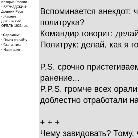
История России
·
ВЕРНАДСКИЙ:
Вспоминается анекдот: 
Древняя Русь
·
Журнал
политрука?
ДВУГЛАВЫЙ
ОРЕЛЪ 1921 год
Командир говорит: делай,
~Сервисы~
·
Поиск по сайту
Политрук: делай, как я г
·
Статистика
·
Навигация
P.S. срочно пристегива
ранение...
P.P.S. громче всех орал
доблестно отработали н
+ + +
Чему завидовать? Тому, 