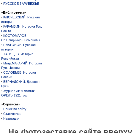
·
РУССКОЕ ЗАРУБЕЖЬЕ
~Библиотечка~
·
КЛЮЧЕВСКИЙ: Русская
история
·
КАРАМЗИН: История Гос.
Рос-го
·
КОСТОМАРОВ:
Св.Владимир - Романовы
·
ПЛАТОНОВ: Русская
история
·
ТАТИЩЕВ: История
Российская
·
Митр.МАКАРИЙ: История
Рус. Церкви
·
СОЛОВЬЕВ: История
России
·
ВЕРНАДСКИЙ: Древняя
Русь
·
Журнал ДВУГЛАВЫЙ
ОРЕЛЪ 1921 год
~Сервисы~
·
Поиск по сайту
·
Статистика
·
Навигация
На фотозаставке сайта вверх