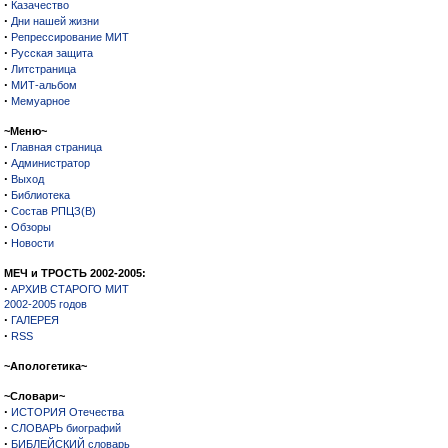
·
Казачество
·
Дни нашей жизни
·
Репрессирование МИТ
·
Русская защита
·
Литстраница
·
МИТ-альбом
·
Мемуарное
~Меню~
·
Главная страница
·
Администратор
·
Выход
·
Библиотека
·
Состав РПЦЗ(В)
·
Обзоры
·
Новости
МЕЧ и ТРОСТЬ 2002-2005:
·
АРХИВ СТАРОГО МИТ
2002-2005 годов
·
ГАЛЕРЕЯ
·
RSS
~Апологетика~
~Словари~
·
ИСТОРИЯ Отечества
·
СЛОВАРЬ биографий
·
БИБЛЕЙСКИЙ словарь