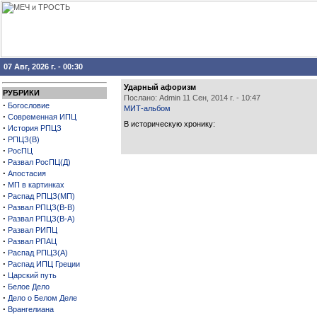
07 Авг, 2026 г. - 00:30
Ударный афоризм
РУБРИКИ
Послано: Admin 11 Сен, 2014 г. - 10:47
·
Богословие
МИТ-альбом
·
Современная ИПЦ
В историческую хронику:
·
История РПЦЗ
·
РПЦЗ(В)
·
РосПЦ
·
Развал РосПЦ(Д)
·
Апостасия
·
МП в картинках
·
Распад РПЦЗ(МП)
·
Развал РПЦЗ(В-В)
·
Развал РПЦЗ(В-А)
·
Развал РИПЦ
·
Развал РПАЦ
·
Распад РПЦЗ(А)
·
Распад ИПЦ Греции
·
Царский путь
·
Белое Дело
·
Дело о Белом Деле
·
Врангелиана