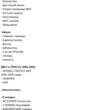
·
Казачество
·
Дни нашей жизни
·
Репрессирование МИТ
·
Русская защита
·
Литстраница
·
МИТ-альбом
·
Мемуарное
~Меню~
·
Главная страница
·
Администратор
·
Выход
·
Библиотека
·
Состав РПЦЗ(В)
·
Обзоры
·
Новости
МЕЧ и ТРОСТЬ 2002-2005:
·
АРХИВ СТАРОГО МИТ
2002-2005 годов
·
ГАЛЕРЕЯ
·
RSS
~Апологетика~
~Словари~
·
ИСТОРИЯ Отечества
·
СЛОВАРЬ биографий
·
БИБЛЕЙСКИЙ словарь