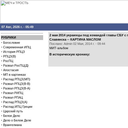
07 Авг, 2026 г. - 05:49
2 мая 2014 украинцы под командой главы СБУ с
РУБРИКИ
Славянска -- КАРТИНА МАСЛОМ
·
Богословие
Послано: Admin 02 Мая, 2014 г. - 09:44
·
Современная ИПЦ
МИТ-альбом
·
История РПЦЗ
В историческую хронику:
·
РПЦЗ(В)
·
РосПЦ
·
Развал РосПЦ(Д)
·
Апостасия
·
МП в картинках
·
Распад РПЦЗ(МП)
·
Развал РПЦЗ(В-В)
·
Развал РПЦЗ(В-А)
·
Развал РИПЦ
·
Развал РПАЦ
·
Распад РПЦЗ(А)
·
Распад ИПЦ Греции
·
Царский путь
·
Белое Дело
·
Дело о Белом Деле
·
Врангелиана