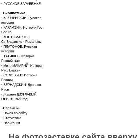
·
РУССКОЕ ЗАРУБЕЖЬЕ
~Библиотечка~
·
КЛЮЧЕВСКИЙ: Русская
история
·
КАРАМЗИН: История Гос.
Рос-го
·
КОСТОМАРОВ:
Св.Владимир - Романовы
·
ПЛАТОНОВ: Русская
история
·
ТАТИЩЕВ: История
Российская
·
Митр.МАКАРИЙ: История
Рус. Церкви
·
СОЛОВЬЕВ: История
России
·
ВЕРНАДСКИЙ: Древняя
Русь
·
Журнал ДВУГЛАВЫЙ
ОРЕЛЪ 1921 год
~Сервисы~
·
Поиск по сайту
·
Статистика
·
Навигация
На фотозаставке сайта вверх