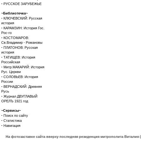
·
РУССКОЕ ЗАРУБЕЖЬЕ
~Библиотечка~
·
КЛЮЧЕВСКИЙ: Русская
история
·
КАРАМЗИН: История Гос.
Рос-го
·
КОСТОМАРОВ:
Св.Владимир - Романовы
·
ПЛАТОНОВ: Русская
история
·
ТАТИЩЕВ: История
Российская
·
Митр.МАКАРИЙ: История
Рус. Церкви
·
СОЛОВЬЕВ: История
России
·
ВЕРНАДСКИЙ: Древняя
Русь
·
Журнал ДВУГЛАВЫЙ
ОРЕЛЪ 1921 год
~Сервисы~
·
Поиск по сайту
·
Статистика
·
Навигация
На фотозаставке сайта вверху последняя резиденция митрополита Виталия 