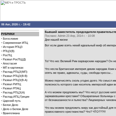
06 Авг, 2026 г. - 19:42
Бывший заместитель председателя правительства
РУБРИКИ
Послано: Admin 23 Апр, 2014 г. - 10:08
·
Богословие
Дни нашей жизни
·
Современная ИПЦ
Вот если даже взять некий идеальный миф об импер
·
История РПЦЗ
·
РПЦЗ(В)
·
РосПЦ
·
Развал РосПЦ(Д)
То! Что нес Великий Рим варварским народам? Он нес
·
Апостасия
·
МП в картинках
Что несла Британская империя диким народам Азии и
·
Распад РПЦЗ(МП)
опять же право, адвокаты, суды, свобода прессы...
·
Развал РПЦЗ(В-В)
·
Развал РПЦЗ(В-А)
Можно перечислять сколь угодно долго. Но смысл имп
·
Развал РИПЦ
полезность которого сам носитель имперской идеи ве
·
Развал РПАЦ
·
А что можем предложить мы? Что несут русские кип
Распад РПЦЗ(А)
·
заржавевшими крестами? Обшарапаные больницы с 
Распад ИПЦ Греции
от безнаказанности и пьянства? Лицемерных чиновн
·
Царский путь
·
Белое Дело
Что мы можем предложить миру как достойный для п
·
Дело о Белом Деле
православного христианства? Что? ЧТО???!!!
·
Врангелиана