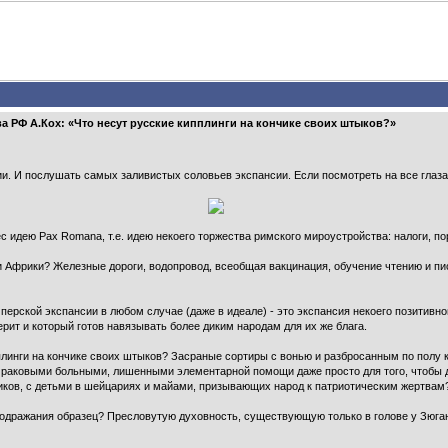
 РФ А.Кох: «Что несут русские кипплинги на кончике своих штыков?»
ии. И послушать самых заливистых соловьев экспансии. Если посмотреть на все глаз
 идею Pax Romana, т.е. идею некоего торжества римского мироустройства: налоги, поря
 Африки? Железные дороги, водопровод, всеобщая вакцинация, обучение чтению и пись
ерской экспансии в любом случае (даже в идеале) - это экспансия некоего позитивног
рит и который готов навязывать более диким народам для их же блага.
плинги на кончике своих штыков? Засраные сортиры с вонью и разбросанным по полу
раковыми больными, лишенными элементарной помощи даже просто для того, чтобы 
иков, с детьми в шейцариях и майами, призывающих народ к патриотическим жертвам
одражания образец? Пресловутую духовность, существующую только в голове у Зюган