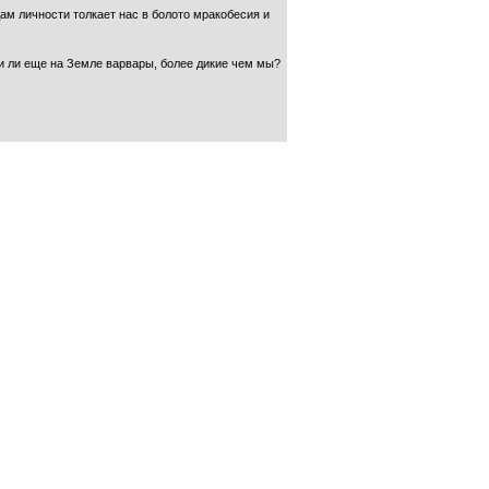
ам личности толкает нас в болото мракобесия и
и ли еще на Земле варвары, более дикие чем мы?