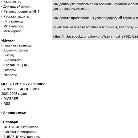
·
Казачество
Мы давно уже болтаемся на обочине научного и соци
·
Дни нашей жизни
дикого клерикализма...
·
Репрессирование МИТ
·
Русская защита
Мы просто прилепились к углоеводородной трубе и ж
·
Литстраница
·
МИТ-альбом
И как только мы это осознаем и поймем, так сразу и 
·
Мемуарное
https://m.facebook.com/story.php?story_fbid=770614
~Меню~
·
Главная страница
·
Администратор
·
Выход
·
Библиотека
·
Состав РПЦЗ(В)
·
Обзоры
·
Новости
МЕЧ и ТРОСТЬ 2002-2005:
·
АРХИВ СТАРОГО МИТ
2002-2005 годов
·
ГАЛЕРЕЯ
·
RSS
~Апологетика~
~Словари~
·
ИСТОРИЯ Отечества
·
СЛОВАРЬ биографий
·
БИБЛЕЙСКИЙ словарь