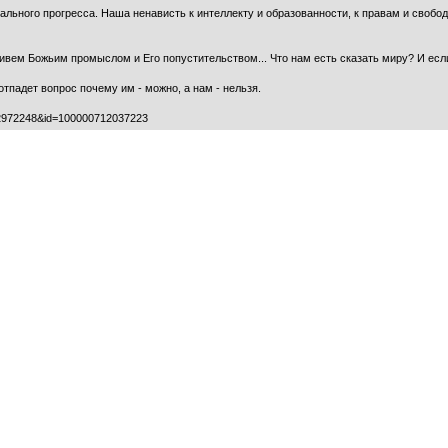
ального прогресса. Наша ненависть к интеллекту и образованности, к правам и свобод
ивем Божьим промыслом и Его попустительством... Что нам есть сказать миру? И есл
отпадет вопрос почему им - можно, а нам - нельзя.
792972248&id=100000712037223