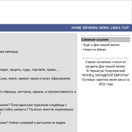
HOME
::
REVIEWS
::
NEWS
::
LINKS
::
TOP
Связные ссылки
·
Ещё о Дни нашей жизни
·
Новости Admin
ами имперца.
Самая читаемая статья из
раздела Дни нашей жизни:
док, защита, суды, торговля, права....
В.Черкасов-Георгиевский
"КОНЕЦ ЗАПАДНОЙ ЕВРОПЫ".
му, книги, примат науки и культ образования,
Путевые заметки июля-августа
2011 года
о образца, паттерна, идеала, в прогрессивность и
 калом? Полузаросшие бурьяном кладбища с
достойно умереть? Пузатых ментов охреневших
?
ова? Набор суеверий и ритуалов по видом