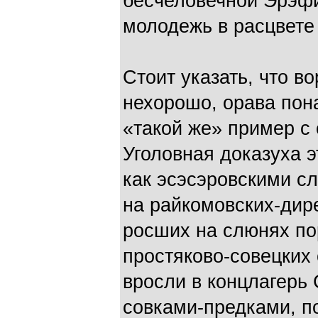
бесчеловечной Эрэфи
молодежь в расцвете
Стоит указать, что в
нехорошо, орава пон
«такой же» пример с
Уголовная доказуха э
как эсэсэровскими с
на райкомовских-дире
росших на слюнях по
простяково-совецких 
вросли в концлагерь
совками-предками, 