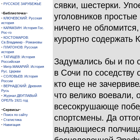
сявки, шестерки. Уп
·
РУССКОЕ ЗАРУБЕЖЬЕ
~Библиотечка~
уголовников простые
·
КЛЮЧЕВСКИЙ: Русская
история
ничего не обломится,
·
КАРАМЗИН: История Гос.
Рос-го
курортно содержать 
·
КОСТОМАРОВ:
Св.Владимир - Романовы
·
ПЛАТОНОВ: Русская
история
·
ТАТИЩЕВ: История
Задумались бы и по 
Российская
·
Митр.МАКАРИЙ: История
в Сочи по соседству
Рус. Церкви
·
СОЛОВЬЕВ: История
России
кто еще не зачервиве
·
ВЕРНАДСКИЙ: Древняя
Русь
что велико воевали, 
·
Журнал ДВУГЛАВЫЙ
ОРЕЛЪ 1921 год
всесокрушающе побе
~Сервисы~
·
Поиск по сайту
спортсмены. Да оттог
·
Статистика
·
Навигация
выдающиеся полчища 