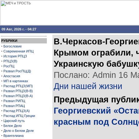
09 Авг, 2026 г. - 04:27
В.Черкасов-Георгие
РУБРИКИ
·
Богословие
Крымом ограбили, ч
·
Современная ИПЦ
·
История РПЦЗ
·
РПЦЗ(В)
Украинскую бабушк
·
РосПЦ
·
Развал РосПЦ(Д)
Послано: Admin 16 Мар
·
Апостасия
·
МП в картинках
Дни нашей жизни
·
Распад РПЦЗ(МП)
·
Развал РПЦЗ(В-В)
·
Развал РПЦЗ(В-А)
Предыдущая публи
·
Развал РИПЦ
·
Развал РПАЦ
Георгиевский «Ост
·
Распад РПЦЗ(А)
·
Распад ИПЦ Греции
красным под Солнц
·
Царский путь
·
Белое Дело
·
Дело о Белом Деле
·
Врангелиана