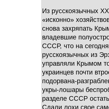
Из русскоязычных ХХ
«исконно» хозяйствов
снова захряпать Кры
владевшие полуостро
СССР, что на сегодня
русскоязычных из Э
управляли Крымом то
украинцев почти втр
подорвана-разграбле
укры-лошары беспроб
разделе СССР остать
Сдали лохи свое сам