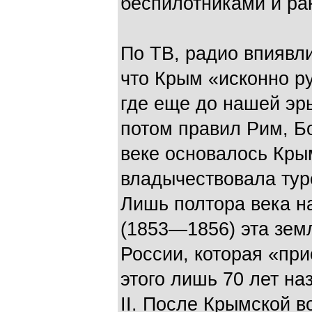
беспилотниками и ра
По ТВ, радио впиявл
что Крым «исконно ру
где еще до нашей эр
потом правил Рим, Бо
веке основалось Кры
владычествовала тур
Лишь полтора века н
(1853—1856) эта зем
России, которая «при
этого лишь 70 лет на
II. После Крымской в