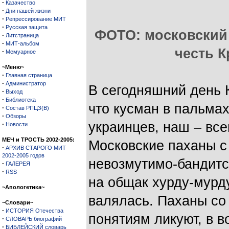
·
Казачество
·
Дни нашей жизни
·
Репрессирование МИТ
·
Русская защита
ФОТО: московский 
·
Литстраница
·
МИТ-альбом
честь 
·
Мемуарное
~Меню~
·
Главная страница
·
Администратор
В сегодняшний день 
·
Выход
·
Библиотека
что кусман в пальмах
·
Состав РПЦЗ(В)
·
Обзоры
украинцев, наш – вс
·
Новости
МЕЧ и ТРОСТЬ 2002-2005:
Московские паханы с
·
АРХИВ СТАРОГО МИТ
2002-2005 годов
невозмутимо-бандитс
·
ГАЛЕРЕЯ
·
RSS
на общак хурду-мурду,
~Апологетика~
валялась. Паханы со
~Словари~
·
ИСТОРИЯ Отечества
понятиям ликуют, в в
·
СЛОВАРЬ биографий
·
БИБЛЕЙСКИЙ словарь