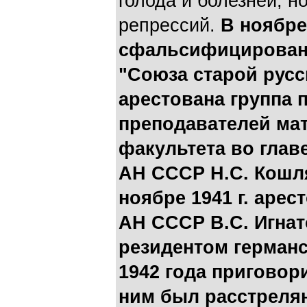
голода и болезней, н
репрессий.
В ноябре
сфальсифицированн
"Союза старой русс
арестована группа 
преподавателей ма
факультета во глав
АН СССР Н.С. Кошл
ноябре 1941 г. аре
АН СССР В.С. Игнат
резидентом германс
1942 года приговори
ним был расстреля