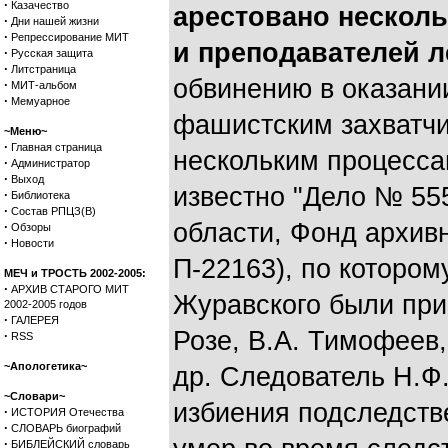
·
Казачество
арестовано несколь
·
Дни нашей жизни
·
Репрессирование МИТ
и преподавателей л
·
Русская защита
·
Литстраница
обвинению в оказани
·
МИТ-альбом
·
Мемуарное
фашистским захватч
~Меню~
·
Главная страница
нескольким процесса
·
Администратор
·
Выход
известно "Дело № 55
·
Библиотека
·
Состав РПЦЗ(В)
области, Фонд архив
·
Обзоры
·
Новости
П-22163), по котором
МЕЧ и ТРОСТЬ 2002-2005:
·
АРХИВ СТАРОГО МИТ
Журавского были при
2002-2005 годов
·
ГАЛЕРЕЯ
Розе, В.А. Тимофеев, 
·
RSS
~Апологетика~
др. Следователь Н.Ф
~Словари~
избиения подследств
·
ИСТОРИЯ Отечества
·
СЛОВАРЬ биографий
·
БИБЛЕЙСКИЙ словарь