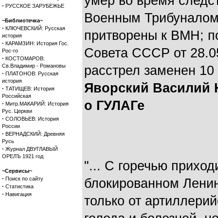
умер во время следст
·
РУССКОЕ ЗАРУБЕЖЬЕ
Военным Трибуналом
~Библиотечка~
·
КЛЮЧЕВСКИЙ: Русская
притворены к ВМН; п
история
·
КАРАМЗИН: История Гос.
Совета СССР от 28.0
Рос-го
·
КОСТОМАРОВ:
Св.Владимир - Романовы
расстрел заменен 10 
·
ПЛАТОНОВ: Русская
история
Яворский Василий 
·
ТАТИЩЕВ: История
Российская
о ГУЛАГе
·
Митр.МАКАРИЙ: История
Рус. Церкви
·
СОЛОВЬЕВ: История
России
·
ВЕРНАДСКИЙ: Древняя
Русь
·
Журнал ДВУГЛАВЫЙ
ОРЕЛЪ 1921 год
"... С горечью приход
~Сервисы~
·
Поиск по сайту
блокированном Ленин
·
Статистика
·
Навигация
только от артиллерий