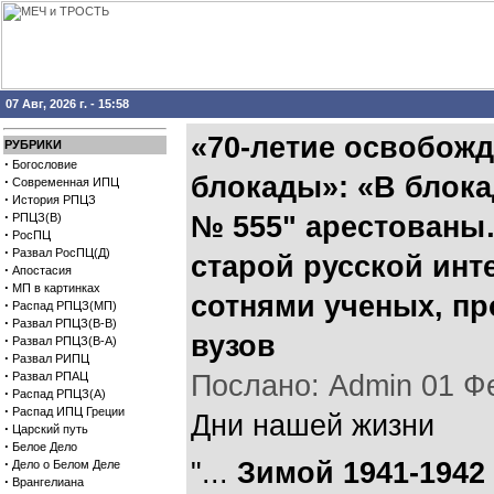
07 Авг, 2026 г. - 15:58
«70-летие освобожд
РУБРИКИ
·
Богословие
блокады»: «В блока
·
Современная ИПЦ
·
История РПЦЗ
·
РПЦЗ(В)
№ 555" арестованы
·
РосПЦ
·
Развал РосПЦ(Д)
старой русской инт
·
Апостасия
·
МП в картинках
сотнями ученых, п
·
Распад РПЦЗ(МП)
·
Развал РПЦЗ(В-В)
вузов
·
Развал РПЦЗ(В-А)
·
Развал РИПЦ
·
Развал РПАЦ
Послано: Admin 01 Фев
·
Распад РПЦЗ(А)
·
Распад ИПЦ Греции
Дни нашей жизни
·
Царский путь
·
Белое Дело
·
"...
Зимой 1941-1942
Дело о Белом Деле
·
Врангелиана