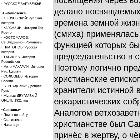
посвящения через воз
·
РУССКОЕ ЗАРУБЕЖЬЕ
делало посвящаемых
~Библиотечка~
·
КЛЮЧЕВСКИЙ: Русская
времена земной жизн
история
·
КАРАМЗИН: История Гос.
(смиха) применялась
Рос-го
·
КОСТОМАРОВ:
Св.Владимир - Романовы
функцией которых бы
·
ПЛАТОНОВ: Русская
история
председательство в с
·
ТАТИЩЕВ: История
Российская
Поэтому логично пре
·
Митр.МАКАРИЙ: История
Рус. Церкви
·
СОЛОВЬЕВ: История
христианские еписко
России
·
ВЕРНАДСКИЙ: Древняя
хранители истинной 
Русь
·
Журнал ДВУГЛАВЫЙ
евхаристических собр
ОРЕЛЪ 1921 год
~Сервисы~
Аналогом ветхозавет
·
Поиск по сайту
·
Статистика
христианстве был Са
·
Навигация
принёс в жертву, о ч