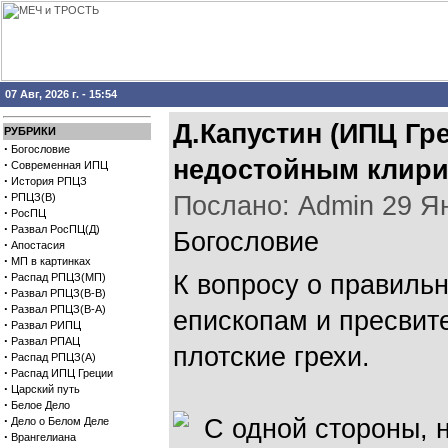
07 Авг, 2026 г. - 15:54
Д.Капустин (ИПЦ Гр
РУБРИКИ
·
Богословие
недостойным клир
·
Современная ИПЦ
·
История РПЦЗ
·
РПЦЗ(В)
Послано: Admin 29 Янв
·
РосПЦ
·
Развал РосПЦ(Д)
Богословие
·
Апостасия
·
МП в картинках
·
К вопросу о правиль
Распад РПЦЗ(МП)
·
Развал РПЦЗ(В-В)
·
Развал РПЦЗ(В-А)
епископам и пресвит
·
Развал РИПЦ
·
Развал РПАЦ
плотские грехи.
·
Распад РПЦЗ(А)
·
Распад ИПЦ Греции
·
Царский путь
·
Белое Дело
·
С одной стороны, 
Дело о Белом Деле
·
Врангелиана