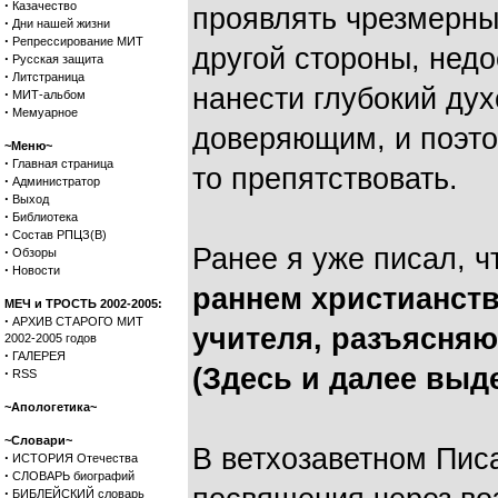
·
Казачество
проявлять чрезмерны
·
Дни нашей жизни
·
Репрессирование МИТ
другой стороны, нед
·
Русская защита
·
Литстраница
нанести глубокий ду
·
МИТ-альбом
·
Мемуарное
доверяющим, и поэто
~Меню~
·
Главная страница
то препятствовать.
·
Администратор
·
Выход
·
Библиотека
·
Состав РПЦЗ(В)
Ранее я уже писал, 
·
Обзоры
·
Новости
раннем христианств
МЕЧ и ТРОСТЬ 2002-2005:
·
АРХИВ СТАРОГО МИТ
учителя, разъясняю
2002-2005 годов
·
ГАЛЕРЕЯ
(Здесь и далее выд
·
RSS
~Апологетика~
~Словари~
В ветхозаветном Пис
·
ИСТОРИЯ Отечества
·
СЛОВАРЬ биографий
·
БИБЛЕЙСКИЙ словарь