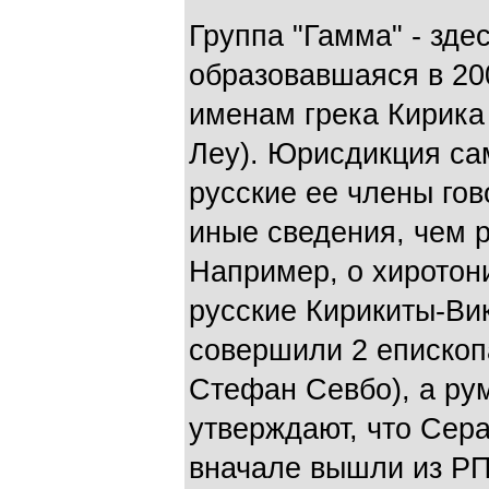
Группа "Гамма" - зде
образовавшаяся в 200
именам грека Кирика
Леу). Юрисдикция сам
русские ее члены го
иные сведения, чем 
Например, о хиротон
русские Кирикиты-Вик
совершили 2 еписко
Стефан Севбо), а ру
утверждают, что Сер
вначале вышли из РП