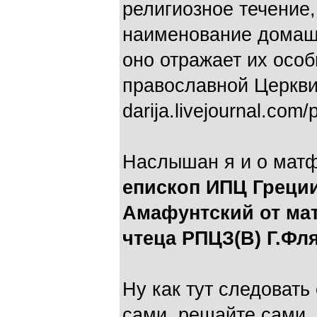
религиозное течение
наименование домаш
оно отражает их особ
православной Церкви» 
darija.livejournal.com/p
Наслышан я и о мат
епископ ИПЦ Греци
Амафунтский от ма
чтеца РПЦЗ(В) Г.Фл
Ну как тут следовать
сами, решайте сами, 