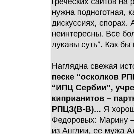
греческих сайтов на
нужна подноготная, к
дискуссиях, спорах.
неинтересны. Все бо
лукавы суть”. Как бы 
Наглядна свежая ис
песке “осколков РП
“ИПЦ Сербии”, учре
киприанитов – парт
РПЦЗ(В-В)...
Я хорош
Федоровых: Марину 
из Англии, ее мужа 