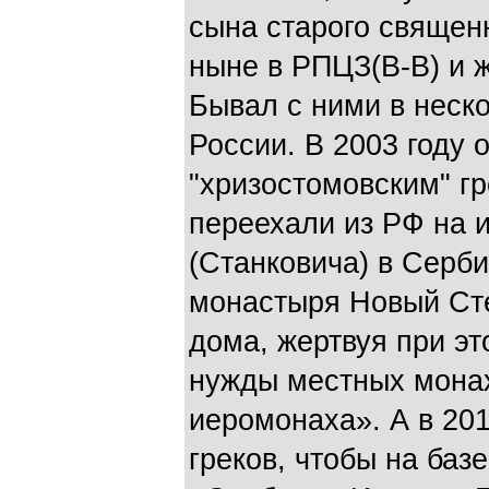
сына старого священ
ныне в РПЦЗ(В-В) и 
Бывал с ними в неск
России. В 2003 году 
"хризостомовским" г
переехали из РФ на и
(Станковича) в Серб
монастыря Новый Сте
дома, жертвуя при э
нужды местных монах
иеромонаха». А в 201
греков, чтобы на баз