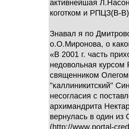
активнейшая Л.Насо
коготком и РПЦЗ(В-В),
Знавал я по Дмитров
о.О.Миронова, о как
«В 2001 г. часть при
недовольная курсом 
священником Олегом
"каллиникитский" Си
несогласия с постав
архимандрита Нектар
вернулась в один из
(http://www.portal-cred