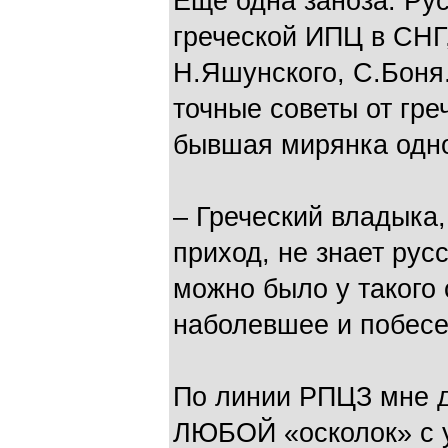
Еще одна заноза. Ру
греческой ИПЦ в СНГ
Н.Яшунского, С.Боня.
точные советы от гр
бывшая мирянка одно
– Греческий владыка
приход, не знает рус
можно было у такого
наболевшее и побес
По линии РПЦЗ мне д
ЛЮБОЙ «осколок» с 