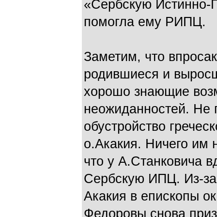
«Сербскую Истинно-П
помогла ему РИПЦ.
Заметим, что впроса
родившиеся и выросш
хорошо знающие воз
неожиданностей. Не 
обустройство гречес
о.Акакия. Ничего им 
что у А.Станковича в
Сербскую ИПЦ. Из-за 
Акакия в епископы о
Федоровы снова приз