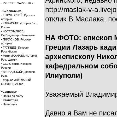
Афинского, недавно 
·
РУССКОЕ ЗАРУБЕЖЬЕ
http://maslak-v-a.live
~Библиотечка~
·
КЛЮЧЕВСКИЙ: Русская
отклик В.Маслака, по
история
·
КАРАМЗИН: История Гос.
Рос-го
·
КОСТОМАРОВ:
Св.Владимир - Романовы
НА ФОТО: епископ 
·
ПЛАТОНОВ: Русская
история
Греции Лазарь кад
·
ТАТИЩЕВ: История
Российская
архиепископу Нико
·
Митр.МАКАРИЙ: История
Рус. Церкви
·
СОЛОВЬЕВ: История
кафедральном собо
России
·
ВЕРНАДСКИЙ: Древняя
Илиуполи)
Русь
·
Журнал ДВУГЛАВЫЙ
ОРЕЛЪ 1921 год
~Сервисы~
Уважаемый Владимир
·
Поиск по сайту
·
Статистика
·
Навигация
Давно я Вам не писал