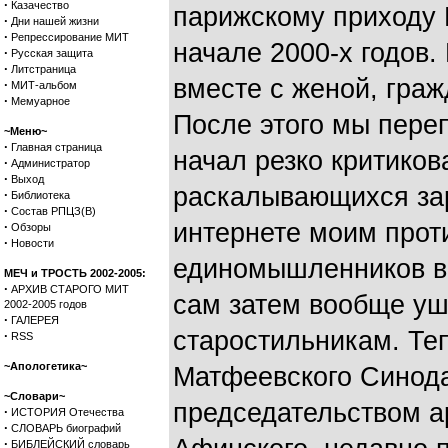
·
Казачество
парижскому приходу 
·
Дни нашей жизни
·
Репрессирование МИТ
начале 2000-х годов.
·
Русская защита
·
Литстраница
вместе с женой, граж
·
МИТ-альбом
·
Мемуарное
После этого мы переп
~Меню~
·
Главная страница
начал резко критиков
·
Администратор
·
Выход
раскалывающихся зар
·
Библиотека
·
Состав РПЦЗ(В)
интернете моим прот
·
Обзоры
·
Новости
единомышленников в 
МЕЧ и ТРОСТЬ 2002-2005:
·
АРХИВ СТАРОГО МИТ
сам затем вообще уш
2002-2005 годов
·
ГАЛЕРЕЯ
старостильникам. Те
·
RSS
~Апологетика~
Матфеевского Синода
~Словари~
председательством а
·
ИСТОРИЯ Отечества
·
СЛОВАРЬ биографий
·
БИБЛЕЙСКИЙ словарь