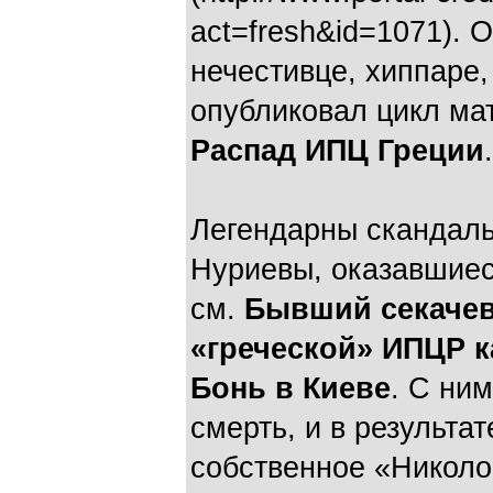
act=fresh&id=1071). 
нечестивце, хиппаре,
опубликовал цикл мат
Распад ИПЦ Греции
.
Легендарны скандал
Нуриевы, оказавшиес
см.
Бывший секачев
«греческой» ИПЦР 
Бонь в Киеве
. С ним
смерть, и в результа
собственное «Николо