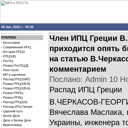
06 Авг, 2026 г. - 04:30
Член ИПЦ Греции В.
РУБРИКИ
·
Богословие
приходится опять б
·
Современная ИПЦ
·
История РПЦЗ
·
РПЦЗ(В)
на статью В.Черкас
·
РосПЦ
·
Развал РосПЦ(Д)
комментарием
·
Апостасия
·
МП в картинках
Послано: Admin 10 Ноя
·
Распад РПЦЗ(МП)
·
Развал РПЦЗ(В-В)
Распад ИПЦ Греции
·
Развал РПЦЗ(В-А)
·
Развал РИПЦ
·
Развал РПАЦ
В.ЧЕРКАСОВ-ГЕОРГИ
·
Распад РПЦЗ(А)
·
Распад ИПЦ Греции
Вячеслава Маслака, 
·
Царский путь
·
Белое Дело
·
Украины, инженера то
Дело о Белом Деле
·
Врангелиана