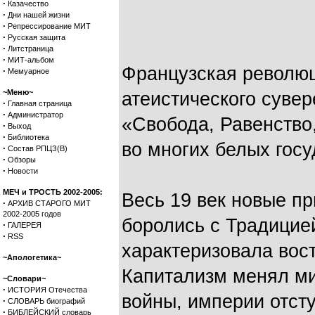
·
Казачество
·
Дни нашей жизни
·
Репрессирование МИТ
·
Русская защита
·
Литстраница
·
МИТ-альбом
Французская револю
·
Мемуарное
~Меню~
атеистического сувер
·
Главная страница
·
Администратор
«Свобода, Равенство
·
Выход
·
Библиотека
во многих белых госу
·
Состав РПЦЗ(В)
·
Обзоры
·
Новости
МЕЧ и ТРОСТЬ 2002-2005:
Весь 19 век новые п
·
АРХИВ СТАРОГО МИТ
2002-2005 годов
боролись с Традицией
·
ГАЛЕРЕЯ
·
RSS
характеризовала вос
~Апологетика~
Капитализм менял ми
~Словари~
·
ИСТОРИЯ Отечества
войны, империи отст
·
СЛОВАРЬ биографий
·
БИБЛЕЙСКИЙ словарь