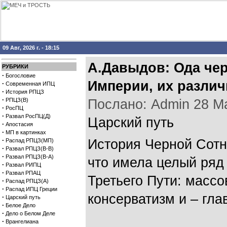
09 Авг, 2026 г. - 18:15
А.Давыдов: Ода че
РУБРИКИ
·
Богословие
Империи, их различ
·
Современная ИПЦ
·
История РПЦЗ
·
РПЦЗ(В)
Послано: Admin 28 Мая
·
РосПЦ
·
Развал РосПЦ(Д)
Царский путь
·
Апостасия
·
МП в картинках
·
История Черной Сотн
Распад РПЦЗ(МП)
·
Развал РПЦЗ(В-В)
·
Развал РПЦЗ(В-А)
что имела целый ряд
·
Развал РИПЦ
·
Развал РПАЦ
Третьего Пути: массо
·
Распад РПЦЗ(А)
·
Распад ИПЦ Греции
консерватизм и – гла
·
Царский путь
·
Белое Дело
·
Дело о Белом Деле
·
Врангелиана