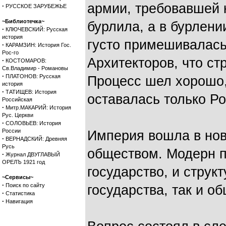
армии, требовавшей 
·
РУССКОЕ ЗАРУБЕЖЬЕ
~Библиотечка~
бурлила, а в бурлени
·
КЛЮЧЕВСКИЙ: Русская
история
густо примешивалась
·
КАРАМЗИН: История Гос.
Рос-го
Архитекторов, что ст
·
КОСТОМАРОВ:
Св.Владимир - Романовы
·
ПЛАТОНОВ: Русская
Процесс шел хорошо
история
·
ТАТИЩЕВ: История
оставалась только Ро
Российская
·
Митр.МАКАРИЙ: История
Рус. Церкви
·
СОЛОВЬЕВ: История
России
Империя вошла в нов
·
ВЕРНАДСКИЙ: Древняя
Русь
обществом. Модерн 
·
Журнал ДВУГЛАВЫЙ
ОРЕЛЪ 1921 год
государство, и струк
~Сервисы~
·
Поиск по сайту
государства, так и о
·
Статистика
·
Навигация