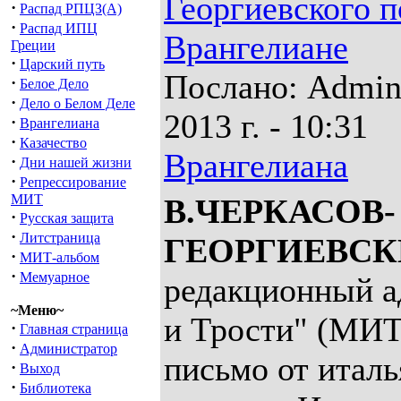
Георгиевского п
·
Распад РПЦЗ(А)
·
Распад ИПЦ
Врангелиане
Греции
·
Царский путь
Послано: Admin
·
Белое Дело
·
Дело о Белом Деле
2013 г. - 10:31
·
Врангелиана
·
Казачество
Врангелиана
·
Дни нашей жизни
·
Репрессирование
МИТ
В.ЧЕРКАСОВ-
·
Русская защита
·
Литстраница
ГЕОРГИЕВСК
·
МИТ-альбом
·
Мемуарное
редакционный а
~Меню~
и Трости" (МИ
·
Главная страница
·
Администратор
письмо от италь
·
Выход
·
Библиотека