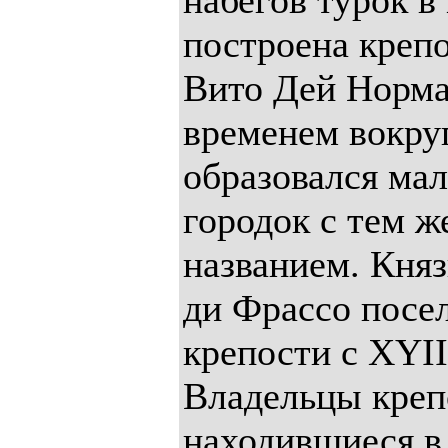
набегов турок в 
построена креп
Вито Дей Норма
временем вокру
образовался ма
городок с тем ж
названием. Кня
ди Фрассо посе
крепости с XYII
Владельцы креп
находившиеся в