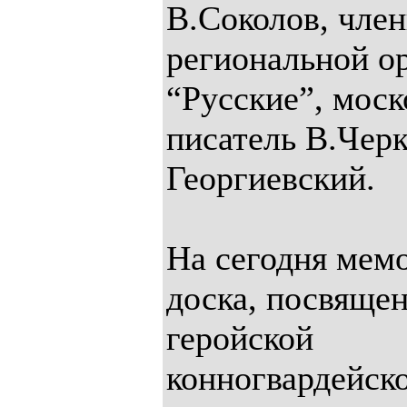
В.Соколов, чле
региональной о
“Русские”, мос
писатель В.Черк
Георгиевский.
На сегодня мем
доска, посвяще
геройской
конногвардейско