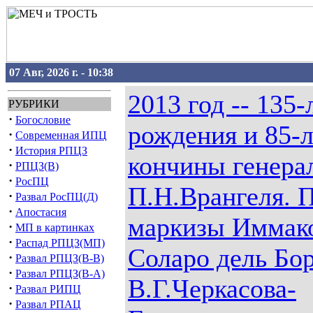
07 Авг, 2026 г. - 10:38
2013 год -- 135-
РУБРИКИ
·
Богословие
рождения и 85-
·
Современная ИПЦ
·
История РПЦЗ
кончины генера
·
РПЦЗ(В)
·
РосПЦ
П.Н.Врангеля. 
·
Развал РосПЦ(Д)
·
Апостасия
маркизы Иммак
·
МП в картинках
·
Распад РПЦЗ(МП)
Соларо дель Бор
·
Развал РПЦЗ(В-В)
·
Развал РПЦЗ(В-А)
В.Г.Черкасова-
·
Развал РИПЦ
·
Развал РПАЦ