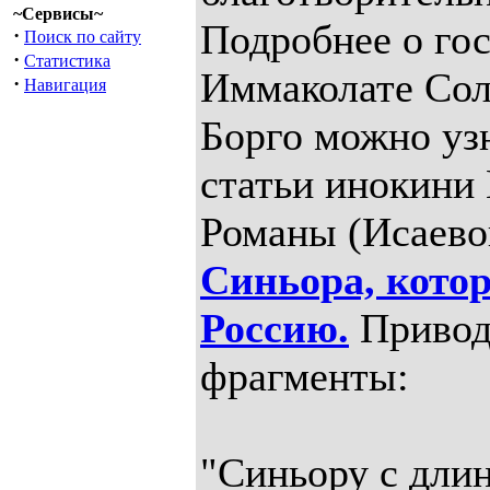
~Сервисы~
Подробнее о го
·
Поиск по сайту
·
Статистика
Иммаколате Сол
·
Навигация
Борго можно узн
статьи инокин
Романы (Исаево
Синьора, кото
Россию.
Привод
фрагменты:
"Синьору с дли