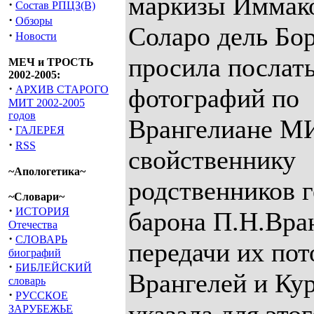
маркизы Иммак
·
Состав РПЦЗ(В)
·
Обзоры
Соларо дель Бор
·
Новости
просила послать
МЕЧ и ТРОСТЬ
2002-2005:
·
АРХИВ СТАРОГО
фотографий по
МИТ 2002-2005
годов
Врангелиане М
·
ГАЛЕРЕЯ
·
RSS
свойственнику
~Апологетика~
родственников 
~Словари~
·
ИСТОРИЯ
барона П.Н.Вра
Отечества
·
СЛОВАРЬ
передачи их по
биографий
·
БИБЛЕЙСКИЙ
Врангелей и Ку
словарь
·
РУССКОЕ
ЗАРУБЕЖЬЕ