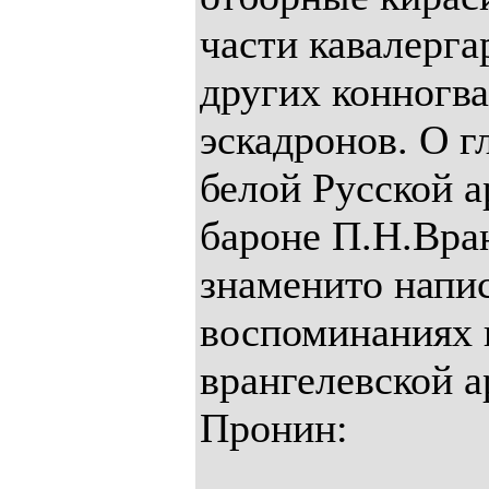
части кавалерга
других конногв
эскадронов. О г
белой Русской 
бароне П.Н.Вра
знаменито напис
воспоминаниях 
врангелевской 
Пронин: