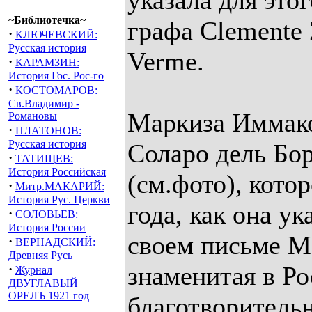
указала для это
~Библиотечка~
графа Clemente Z
·
КЛЮЧЕВСКИЙ:
Русская история
Verme.
·
КАРАМЗИН:
История Гос. Рос-го
·
КОСТОМАРОВ:
Св.Владимир -
Маркиза Иммак
Романовы
·
ПЛАТОНОВ:
Русская история
Соларо дель Бо
·
ТАТИЩЕВ:
История Российская
(см.фото), кото
·
Митр.МАКАРИЙ:
История Рус. Церкви
года, как она ук
·
СОЛОВЬЕВ:
История России
своем письме М
·
ВЕРНАДСКИЙ:
Древняя Русь
знаменитая в Р
·
Журнал
ДВУГЛАВЫЙ
ОРЕЛЪ 1921 год
благотворитель