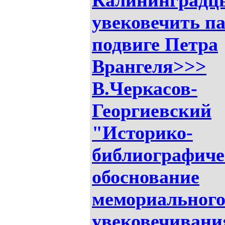
Калининградц
увековечить п
подвиге Петра
Врангеля>>>
В.Черкасов-
Георгиевский
"Историко-
библиографиче
обоснование
мемориальног
увековечивани