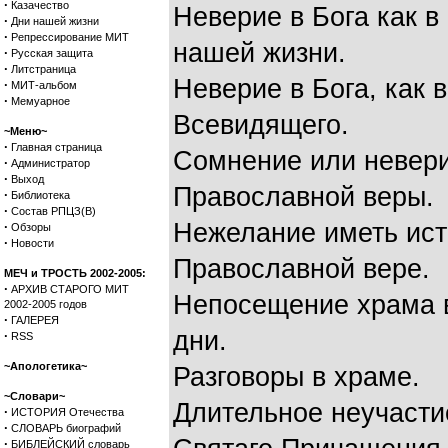
·
Казачество
Неверие в Бога как 
·
Дни нашей жизни
·
Репрессирование МИТ
нашей жизни.
·
Русская защита
·
Литстраница
Неверие в Бога, как 
·
МИТ-альбом
·
Мемуарное
Всевидящего.
~Меню~
·
Главная страница
Сомнение или невери
·
Администратор
·
Выход
Православной веры.
·
Библиотека
·
Состав РПЦЗ(В)
Нежелание иметь ист
·
Обзоры
·
Новости
Православной вере.
МЕЧ и ТРОСТЬ 2002-2005:
·
АРХИВ СТАРОГО МИТ
Непосещение храма в
2002-2005 годов
·
ГАЛЕРЕЯ
дни.
·
RSS
~Апологетика~
Разговоры в храме.
~Словари~
Длительное неучасти
·
ИСТОРИЯ Отечества
·
СЛОВАРЬ биографий
·
БИБЛЕЙСКИЙ словарь