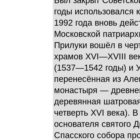
Был закрыт Советской
годы использовался 
1992 года вновь дей
Московской патриархи
Прилуки вошёл в черт
храмов XVI—XVIII ве
(1537—1542 годы) и 
перенесённая из Але
монастыря — древне
деревянная шатровая
четверть XVI века). 
основателя святого Д
Спасского собора пр