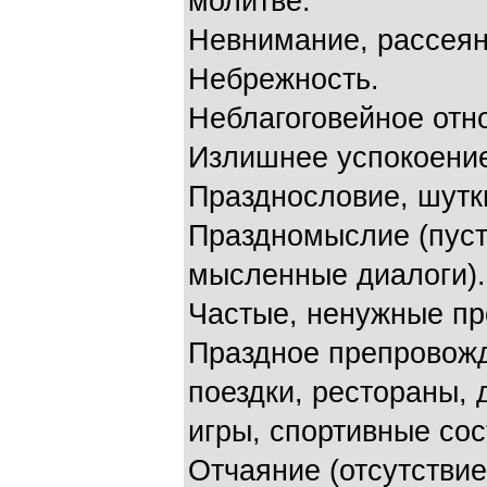
молитве.
Невнимание, рассеян
Небрежность.
Неблагоговейное отн
Излишнее успокоение
Празднословие, шутк
Праздномыслие (пуст
мысленные диалоги).
Частые, ненужные пр
Праздное препровожд
поездки, рестораны, 
игры, спортивные сост
Отчаяние (отсутстви