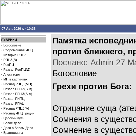
07 Авг, 2026 г. - 10:38
Памятка исповедник
РУБРИКИ
·
Богословие
против ближнего, п
·
Современная ИПЦ
·
История РПЦЗ
·
РПЦЗ(В)
Послано: Admin 27 Мар
·
РосПЦ
·
Развал РосПЦ(Д)
Богословие
·
Апостасия
·
МП в картинках
·
Грехи против Бога:
Распад РПЦЗ(МП)
·
Развал РПЦЗ(В-В)
·
Развал РПЦЗ(В-А)
·
Развал РИПЦ
·
Развал РПАЦ
Отрицание суща (ате
·
Распад РПЦЗ(А)
·
Распад ИПЦ Греции
Сомнения в существо
·
Царский путь
·
Белое Дело
·
Сомнение в существо
Дело о Белом Деле
·
Врангелиана