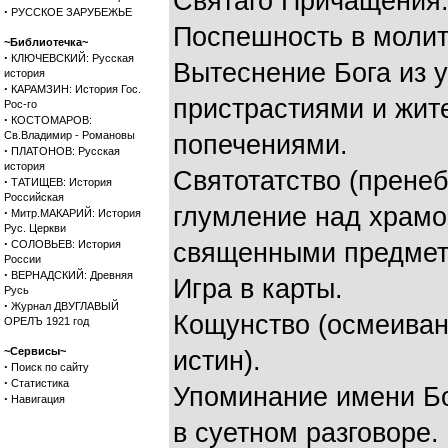
Святаго Причащения
·
РУССКОЕ ЗАРУБЕЖЬЕ
Поспешность в молит
~Библиотечка~
·
КЛЮЧЕВСКИЙ: Русская
Вытеснение Бога из 
история
·
КАРАМЗИН: История Гос.
пристрастиями и жит
Рос-го
·
КОСТОМАРОВ:
Св.Владимир - Романовы
попечениями.
·
ПЛАТОНОВ: Русская
история
Святотатство (прене
·
ТАТИЩЕВ: История
Российская
глумление над храмо
·
Митр.МАКАРИЙ: История
Рус. Церкви
·
СОЛОВЬЕВ: История
священными предмет
России
·
ВЕРНАДСКИЙ: Древняя
Игра в карты.
Русь
·
Журнал ДВУГЛАВЫЙ
Кощунство (осмеиван
ОРЕЛЪ 1921 год
~Сервисы~
истин).
·
Поиск по сайту
·
Статистика
Упоминание имени Бо
·
Навигация
в суетном разговоре.