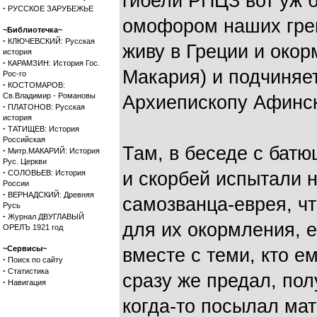
гибели РПЦЗ вот уж б
·
РУССКОЕ ЗАРУБЕЖЬЕ
омофором наших грек
~Библиотечка~
·
КЛЮЧЕВСКИЙ: Русская
живу в Греции и око
история
·
КАРАМЗИН: История Гос.
Макария) и подчиняе
Рос-го
·
КОСТОМАРОВ:
Св.Владимир - Романовы
Архиепископу Афинс
·
ПЛАТОНОВ: Русская
история
·
ТАТИЩЕВ: История
Российская
Там, в беседе с батю
·
Митр.МАКАРИЙ: История
Рус. Церкви
·
СОЛОВЬЕВ: История
и скорбей испытали 
России
·
ВЕРНАДСКИЙ: Древняя
самозванца-еврея, чт
Русь
·
Журнал ДВУГЛАВЫЙ
для их окормления, е
ОРЕЛЪ 1921 год
~Сервисы~
вместе с теми, кто е
·
Поиск по сайту
·
Статистика
сразу же предал, по
·
Навигация
когда-то посылал ма