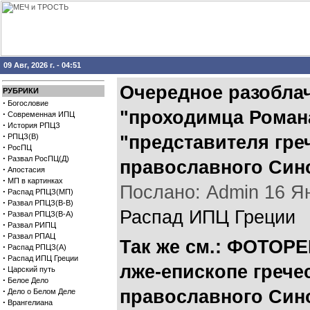
09 Авг, 2026 г. - 04:51
Очередное разоблач
РУБРИКИ
·
Богословие
"проходимца Романа
·
Современная ИПЦ
·
История РПЦЗ
·
РПЦЗ(В)
"представителя гре
·
РосПЦ
·
Развал РосПЦ(Д)
православного Син
·
Апостасия
·
МП в картинках
Послано: Admin 16 Янв
·
Распад РПЦЗ(МП)
·
Развал РПЦЗ(В-В)
Распад ИПЦ Греции
·
Развал РПЦЗ(В-А)
·
Развал РИПЦ
·
Развал РПАЦ
Так же см.:
ФОТОРЕП
·
Распад РПЦЗ(А)
·
Распад ИПЦ Греции
лже-епископе грече
·
Царский путь
·
Белое Дело
·
православного Сино
Дело о Белом Деле
·
Врангелиана