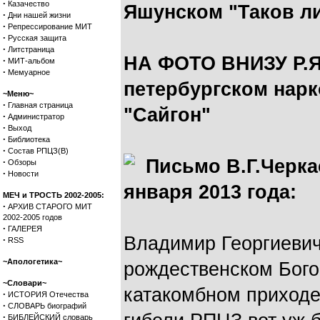
·
Казачество
Яшунском "Таков л
·
Дни нашей жизни
·
Репрессирование МИТ
·
Русская защита
·
Литстраница
НА ФОТО ВНИЗУ Р.Яш
·
МИТ-альбом
·
Мемуарное
петербургском нар
~Меню~
·
Главная страница
"Сайгон"
·
Администратор
·
Выход
·
Библиотека
·
Состав РПЦЗ(В)
Письмо В.Г.Черка
·
Обзоры
·
Новости
января 2013 года:
МЕЧ и ТРОСТЬ 2002-2005:
·
АРХИВ СТАРОГО МИТ
2002-2005 годов
·
ГАЛЕРЕЯ
Владимир Георгиевич
·
RSS
~Апологетика~
рождественском Бого
~Словари~
катакомбном приходе
·
ИСТОРИЯ Отечества
·
СЛОВАРЬ биографий
·
БИБЛЕЙСКИЙ словарь