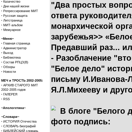
·
Казачество
"Два простых вопр
·
Дни нашей жизни
·
Репрессирование МИТ
ответа руководител
·
Русская защита
·
Литстраница
монархической орг
·
МИТ-альбом
·
Мемуарное
зарубежья>> «Бело
~Меню~
·
Главная страница
Предавший раз... ил
·
Администратор
·
Выход
- Разоблачение "вто
·
Библиотека
·
Состав РПЦЗ(В)
"Белое дело" истор
·
Обзоры
·
Новости
письму И.Иванова-Л
МЕЧ и ТРОСТЬ 2002-2005:
·
АРХИВ СТАРОГО МИТ
Я.Л.Михееву и друг
2002-2005 годов
·
ГАЛЕРЕЯ
·
RSS
~Апологетика~
В блоге "Белого д
~Словари~
фото подпись:
·
ИСТОРИЯ Отечества
·
СЛОВАРЬ биографий
·
БИБЛЕЙСКИЙ словарь