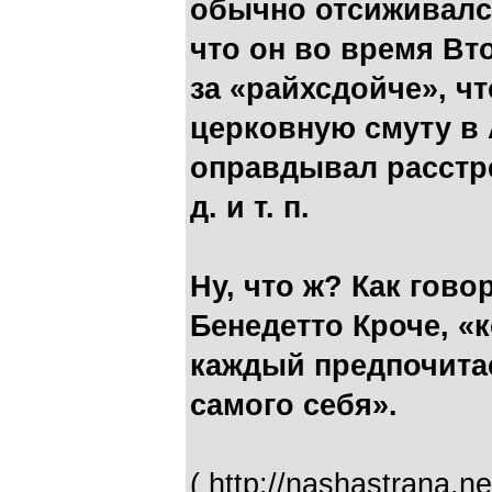
обычно отсиживалс
что он во время В
за «райхсдойче», ч
церковную смуту в 
оправдывал расстр
д. и т. п.
Ну, что ж? Как гов
Бенедетто Кроче, «к
каждый предпочитае
самого себя».
( http://nashastrana.n