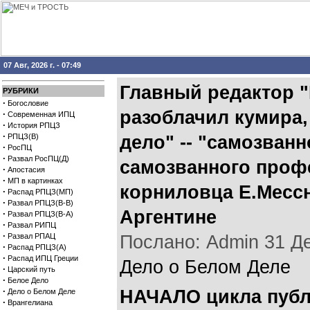
07 Авг, 2026 г. - 07:49
Главный редактор 
РУБРИКИ
·
Богословие
разоблачил кумира,
·
Современная ИПЦ
·
История РПЦЗ
·
РПЦЗ(В)
дело" -- "самозван
·
РосПЦ
·
Развал РосПЦ(Д)
самозванного проф
·
Апостасия
·
МП в картинках
корниловца Е.Мессн
·
Распад РПЦЗ(МП)
·
Развал РПЦЗ(В-В)
Аргентине
·
Развал РПЦЗ(В-А)
·
Развал РИПЦ
·
Развал РПАЦ
Послано: Admin 31 Дек
·
Распад РПЦЗ(А)
·
Распад ИПЦ Греции
Дело о Белом Деле
·
Царский путь
·
Белое Дело
·
НАЧАЛО цикла публ
Дело о Белом Деле
·
Врангелиана