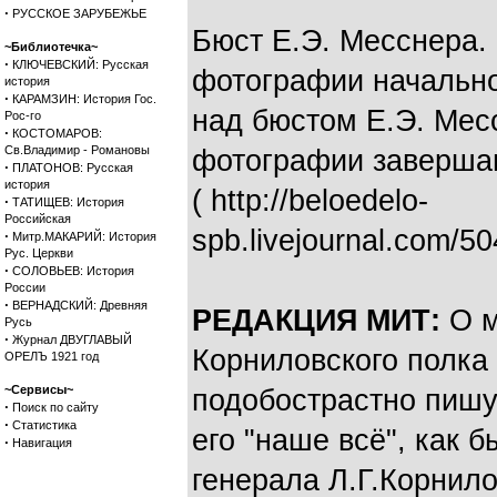
·
РУССКОЕ ЗАРУБЕЖЬЕ
Бюст Е.Э. Месснера.
~Библиотечка~
·
КЛЮЧЕВСКИЙ: Русская
фотографии начально
история
·
КАРАМЗИН: История Гос.
над бюстом Е.Э. Мес
Рос-го
·
КОСТОМАРОВ:
Св.Владимир - Романовы
фотографии завершаю
·
ПЛАТОНОВ: Русская
история
( http://beloedelo-
·
ТАТИЩЕВ: История
Российская
spb.livejournal.com/5
·
Митр.МАКАРИЙ: История
Рус. Церкви
·
СОЛОВЬЕВ: История
России
·
ВЕРНАДСКИЙ: Древняя
РЕДАКЦИЯ МИТ:
О м
Русь
·
Журнал ДВУГЛАВЫЙ
Корниловского полка
ОРЕЛЪ 1921 год
~Сервисы~
подобострастно пишу
·
Поиск по сайту
·
Статистика
его "наше всё", как 
·
Навигация
генерала Л.Г.Корнило