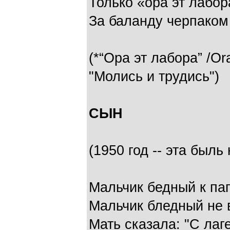
Только «ора эт лабор
За баланду черпако
(*“Ора эт лабора” /Ora
"Молись и трудись")
СЫН
(1950 год -- эта быль
Мальчик бедный к пап
Мальчик бледный не 
Мать сказала: "С лаг