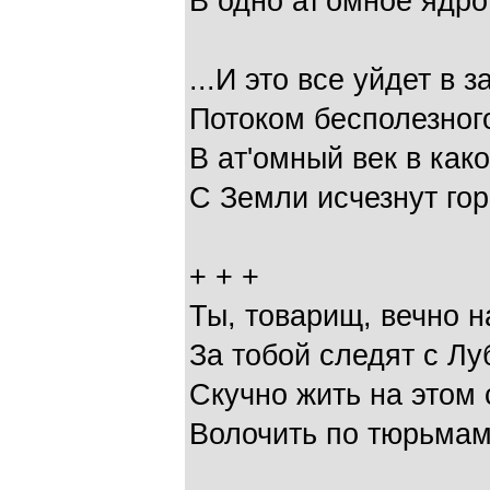
В одно ат'омное ядро
...И это все уйдет в 
Потоком бесполезного
В aт'омный век в как
С Земли исчезнут гор
+ + +
Ты, товарищ, вечно н
За тобой следят с Лу
Скучно жить на этом 
Волочить по тюрьмам