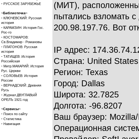
(МИТ), расположенны
·
РУССКОЕ ЗАРУБЕЖЬЕ
~Библиотечка~
пытались взломать с д
·
КЛЮЧЕВСКИЙ: Русская
история
200.98.197.76. Вот от
·
КАРАМЗИН: История Гос.
Рос-го
·
КОСТОМАРОВ:
Св.Владимир - Романовы
·
ПЛАТОНОВ: Русская
IP адрес: 174.36.74.1
история
·
ТАТИЩЕВ: История
Страна: United States
Российская
·
Митр.МАКАРИЙ: История
Регион: Texas
Рус. Церкви
·
СОЛОВЬЕВ: История
России
Город: Dallas
·
ВЕРНАДСКИЙ: Древняя
Русь
Широта: 32.7825
·
Журнал ДВУГЛАВЫЙ
ОРЕЛЪ 1921 год
Долгота: -96.8207
~Сервисы~
·
Поиск по сайту
Ваш браузер: Mozilla
·
Статистика
·
Навигация
Операционная систем