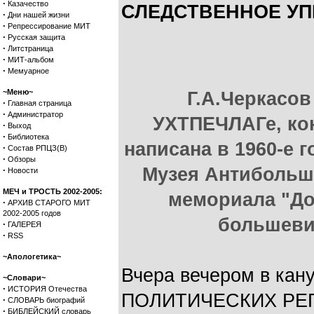
·
Казачество
СЛЕДСТВЕННОЕ УПР
·
Дни нашей жизни
·
Репрессирование МИТ
·
Русская защита
·
Литстраница
·
МИТ-альбом
·
Мемуарное
~Меню~
Г.А.Черкасов
·
Главная страница
·
Администратор
УХТПЕЧЛАГе, кон
·
Выход
·
Библиотека
написана в 1960-е 
·
Состав РПЦЗ(В)
·
Обзоры
Музея Антибольш
·
Новости
МЕЧ и ТРОСТЬ 2002-2005:
мемориала "До
·
АРХИВ СТАРОГО МИТ
2002-2005 годов
большеви
·
ГАЛЕРЕЯ
·
RSS
~Апологетика~
Вчера вечером в к
~Словари~
·
ИСТОРИЯ Отечества
ПОЛИТИЧЕСКИХ РЕПР
·
СЛОВАРЬ биографий
·
БИБЛЕЙСКИЙ словарь