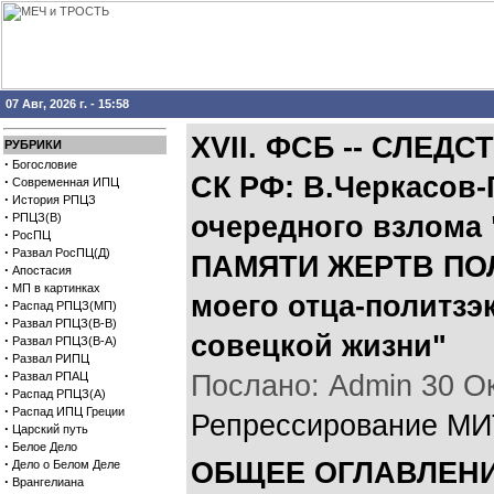
07 Авг, 2026 г. - 15:58
XVII. ФСБ -- СЛЕД
РУБРИКИ
·
Богословие
СК РФ: В.Черкасов-
·
Современная ИПЦ
·
История РПЦЗ
·
РПЦЗ(В)
очередного взлома 
·
РосПЦ
·
Развал РосПЦ(Д)
ПАМЯТИ ЖЕРТВ ПО
·
Апостасия
·
МП в картинках
моего отца-политзэк
·
Распад РПЦЗ(МП)
·
Развал РПЦЗ(В-В)
совецкой жизни"
·
Развал РПЦЗ(В-А)
·
Развал РИПЦ
·
Развал РПАЦ
Послано: Admin 30 Окт
·
Распад РПЦЗ(А)
·
Распад ИПЦ Греции
Репрессирование МИ
·
Царский путь
·
Белое Дело
·
ОБЩЕЕ ОГЛАВЛЕНИЕ
Дело о Белом Деле
·
Врангелиана