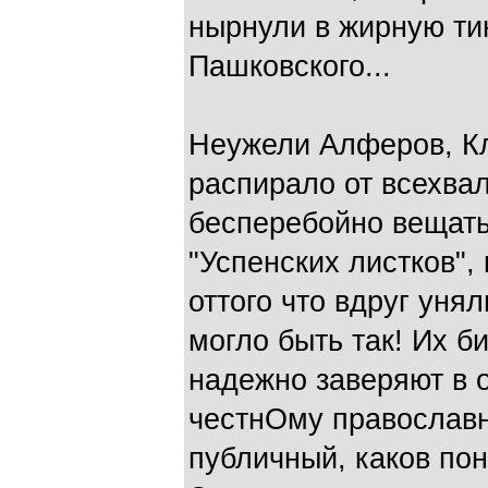
нырнули в жирную ти
Пашковского...
Неужели Алферов, К
распирало от всехва
бесперебойно вещать
"Успенских листков",
оттого что вдруг уня
могло быть так! Их 
надежно заверяют в о
честнОму православн
публичный, каков по