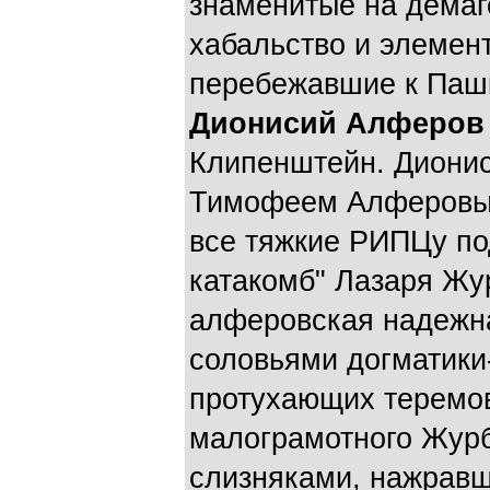
знаменитые на демаг
хабальство и элемен
перебежавшие к Паш
Дионисий Алферов
Клипенштейн. Дионис
Тимофеем Алферовым
все тяжкие РИПЦу по
катакомб" Лазаря Жу
алферовская надежна
соловьями догматики
протухающих теремо
малограмотного Журб
слизняками, нажрав