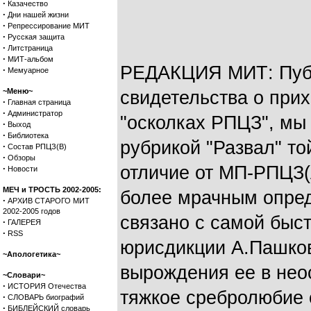
·
Казачество
·
Дни нашей жизни
·
Репрессирование МИТ
·
Русская защита
·
Литстраница
·
МИТ-альбом
РЕДАКЦИЯ МИТ: Пуб
·
Мемуарное
~Меню~
свидетельства о при
·
Главная страница
·
Администратор
"осколках РПЦЗ", мы
·
Выход
·
Библиотека
рубрикой "Развал" то
·
Состав РПЦЗ(В)
·
Обзоры
отличие от МП-РПЦЗ(
·
Новости
МЕЧ и ТРОСТЬ 2002-2005:
более мрачным опред
·
АРХИВ СТАРОГО МИТ
2002-2005 годов
связано с самой быс
·
ГАЛЕРЕЯ
·
RSS
юрисдикции А.Пашков
~Апологетика~
вырождения ее в неос
~Словари~
·
ИСТОРИЯ Отечества
тяжкое сребролюбие 
·
СЛОВАРЬ биографий
·
БИБЛЕЙСКИЙ словарь