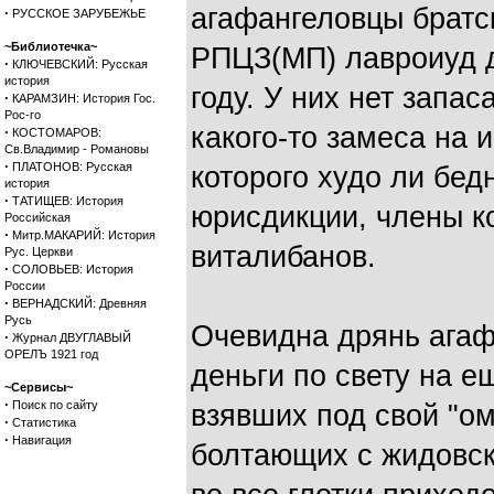
агафангеловцы братс
·
РУССКОЕ ЗАРУБЕЖЬЕ
~Библиотечка~
РПЦЗ(МП) лавроиуд д
·
КЛЮЧЕВСКИЙ: Русская
история
году. У них нет запа
·
КАРАМЗИН: История Гос.
Рос-го
какого-то замеса на 
·
КОСТОМАРОВ:
Св.Владимир - Романовы
·
ПЛАТОНОВ: Русская
которого худо ли бед
история
·
ТАТИЩЕВ: История
юрисдикции, члены к
Российская
·
Митр.МАКАРИЙ: История
виталибанов.
Рус. Церкви
·
СОЛОВЬЕВ: История
России
·
ВЕРНАДСКИЙ: Древняя
Русь
Очевидна дрянь ага
·
Журнал ДВУГЛАВЫЙ
ОРЕЛЪ 1921 год
деньги по свету на е
~Сервисы~
·
Поиск по сайту
взявших под свой "
·
Статистика
·
Навигация
болтающих с жидовс