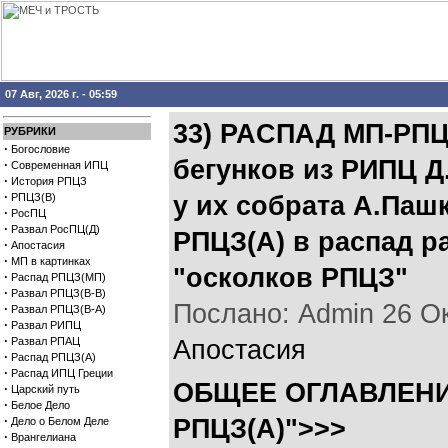
07 Авг, 2026 г. - 05:59
33) РАCПАД МП-РПЦ
РУБРИКИ
·
Богословие
бегунков из РИПЦ 
·
Современная ИПЦ
·
История РПЦЗ
·
РПЦЗ(В)
у их собрата А.Паш
·
РосПЦ
·
Развал РосПЦ(Д)
РПЦЗ(А) в распад р
·
Апостасия
·
МП в картинках
"осколков РПЦЗ"
·
Распад РПЦЗ(МП)
·
Развал РПЦЗ(В-В)
Послано: Admin 26 Окт
·
Развал РПЦЗ(В-А)
·
Развал РИПЦ
·
Развал РПАЦ
Апостасия
·
Распад РПЦЗ(А)
·
Распад ИПЦ Греции
ОБЩЕЕ ОГЛАВЛЕНИ
·
Царский путь
·
Белое Дело
·
РПЦЗ(А)">>>
Дело о Белом Деле
·
Врангелиана