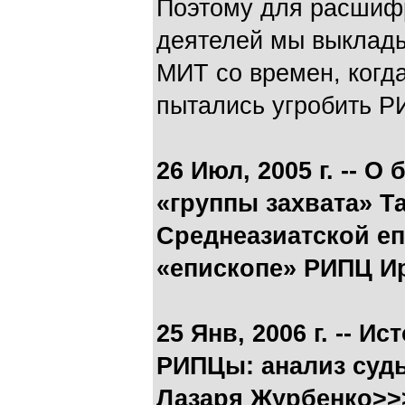
Поэтому для расшиф
деятелей мы выклад
МИТ со времен, ког
пытались угробить 
26 Июл, 2005 г. -- 
«группы захвата» Т
Среднеазиатской е
«епископе» РИПЦ И
25 Янв, 2006 г. -- 
РИПЦы: анализ суд
Лазаря Журбенко>>