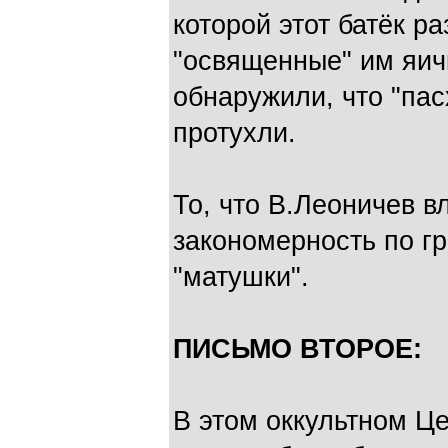
которой этот батёк р
"освященные" им яич
обнаружили, что "па
протухли.
То, что В.Леоничев в
закономерность по гр
"матушки".
ПИСЬМО ВТОРОЕ:
В этом оккультном Ц