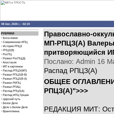
08 Авг, 2026 г. - 02:19
Православно-оккул
РУБРИКИ
·
Богословие
МП-РПЦЗ(А) Валеры
·
Современная ИПЦ
·
История РПЦЗ
·
РПЦЗ(В)
притворяющийся ИП
·
РосПЦ
·
Развал РосПЦ(Д)
Послано: Admin 16 Мая
·
Апостасия
·
МП в картинках
Распад РПЦЗ(А)
·
Распад РПЦЗ(МП)
·
Развал РПЦЗ(В-В)
·
Развал РПЦЗ(В-А)
ОБЩЕЕ ОГЛАВЛЕНИ
·
Развал РИПЦ
·
Развал РПАЦ
РПЦЗ(А)">>>
·
Распад РПЦЗ(А)
·
Распад ИПЦ Греции
·
Царский путь
·
Белое Дело
·
РЕДАКЦИЯ МИТ: Осто
Дело о Белом Деле
·
Врангелиана