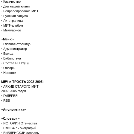
·
Казачество
·
Дни нашей жизни
·
Репрессирование МИТ
·
Русская защита
·
Литстраница
·
МИТ-альбом
·
Мемуарное
~Меню~
·
Главная страница
·
Администратор
·
Выход
·
Библиотека
·
Состав РПЦЗ(В)
·
Обзоры
·
Новости
МЕЧ и ТРОСТЬ 2002-2005:
·
АРХИВ СТАРОГО МИТ
2002-2005 годов
·
ГАЛЕРЕЯ
·
RSS
~Апологетика~
~Словари~
·
ИСТОРИЯ Отечества
·
СЛОВАРЬ биографий
·
БИБЛЕЙСКИЙ словарь