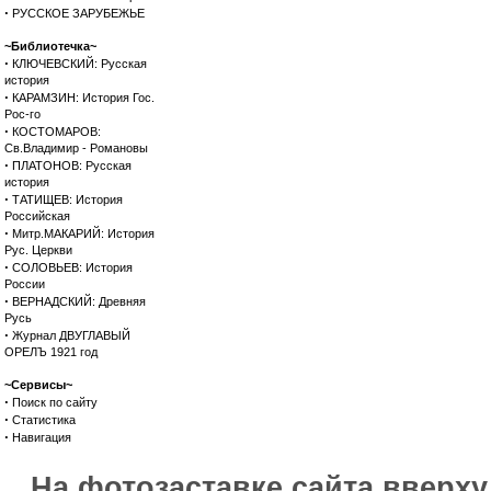
·
РУССКОЕ ЗАРУБЕЖЬЕ
~Библиотечка~
·
КЛЮЧЕВСКИЙ: Русская
история
·
КАРАМЗИН: История Гос.
Рос-го
·
КОСТОМАРОВ:
Св.Владимир - Романовы
·
ПЛАТОНОВ: Русская
история
·
ТАТИЩЕВ: История
Российская
·
Митр.МАКАРИЙ: История
Рус. Церкви
·
СОЛОВЬЕВ: История
России
·
ВЕРНАДСКИЙ: Древняя
Русь
·
Журнал ДВУГЛАВЫЙ
ОРЕЛЪ 1921 год
~Сервисы~
·
Поиск по сайту
·
Статистика
·
Навигация
На фотозаставке сайта вверх