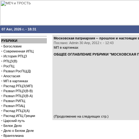
07 Авг, 2026 г. - 18:31
Московская патриархия -- прошлое и настоящее в
РУБРИКИ
Послано: Admin 30 Апр, 2012 г. - 12:43
·
Богословие
МП в картинках
·
Современная ИПЦ
ОБЩЕЕ ОГЛАВЛЕНИЕ РУБРИКИ "МОСКОВСКАЯ П
·
История РПЦЗ
·
РПЦЗ(В)
·
РосПЦ
·
Развал РосПЦ(Д)
·
Апостасия
·
МП в картинках
·
Распад РПЦЗ(МП)
·
Развал РПЦЗ(В-В)
·
Развал РПЦЗ(В-А)
·
Развал РИПЦ
·
Развал РПАЦ
·
Распад РПЦЗ(А)
·
Распад ИПЦ Греции
(Продолжение на следующих стр.)
·
Царский путь
·
Белое Дело
·
Дело о Белом Деле
·
Врангелиана