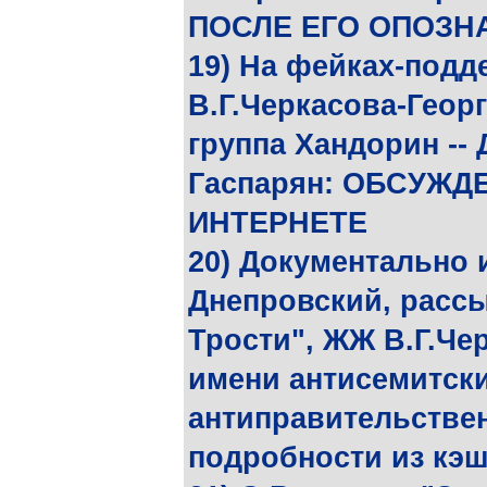
ПОСЛЕ ЕГО ОПОЗН
19) На фейках-подд
В.Г.Черкасова-Геор
группа Хандорин -- 
Гаспарян: ОБСУЖД
ИНТЕРНЕТЕ
20) Документально
Днепровский, расс
Трости", ЖЖ В.Г.Чер
имени антисемитски
антиправительствен
подробности из кэш