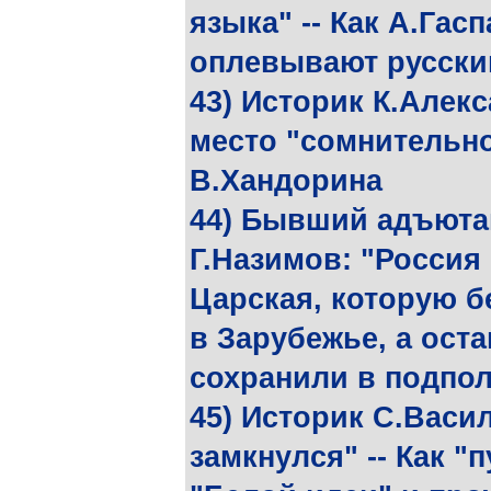
языка" -- Как А.Гас
оплевывают русски
43) Историк К.Алек
место "сомнительно
В.Хандорина
44) Бывший адъютан
Г.Назимов: "Россия 
Царская, которую б
в Зарубежье, а ост
сохранили в подпо
45) Историк С.Васил
замкнулся" -- Как "