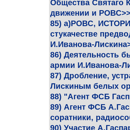
Общества Святаго К
движении и РОВС>
85) а)РОВС, ИСТОР
стукачестве предв
И.Иванова-Лискина
86) Деятельность б
армии И.Иванова-Л
87) Дробление, уст
Лискиным белых ор
88) "Агент ФСБ Гас
89) Агент ФСБ А.Га
соратники, радиос
90) Участие А.Гаспа