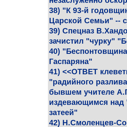
незаслуженно оско
38) "К 93-й годовщи
Царской Семьи" -- 
39) Спецназ В.Ханд
зачистил "чурку" "
40) "Беспонтовщина
Гаспаряна"
41) <<ОТВЕТ клевет
"радийного разлива
бывшем учителе А.Г
издевающимся над 
затеей"
42) Н.Смоленцев-Со