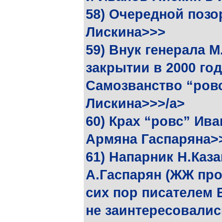
58) Очередной позо
Лискина>>>
59) Внук генерала 
закрытии в 2000 го
Самозванство “ровс
Лискина>>>/a>
60) Крах “ровс” Ив
Армяна Гаспаряна>
61) Напарник Н.Каза
А.Гаспарян (ЖЖ про
сих пор писателем
не заинтересовалис