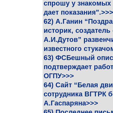
спрошу у знакомых 
дает показания".>>
62) А.Ганин “Поздр
историк, создатель 
А.И.Дутов” развенчи
известного стукач
63) ФСБешный опис
подтверждает рабо
ОГПУ>>>
64) Cайт “Белая дв
сотрудника ВГТРК 
А.Гаспаряна>>>
65) Последнее пись