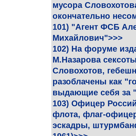
мусора Словохотова
окончательно несо
101) "Агент ФСБ Ал
Михайлович">>>
102) На форуме изд
М.Назарова сексоты
Словохотов, гебеш
разоблачены как "г
выдающие себя за 
103) Офицер Росси
флота, флаг-офицер
эскадры, штурмбанф