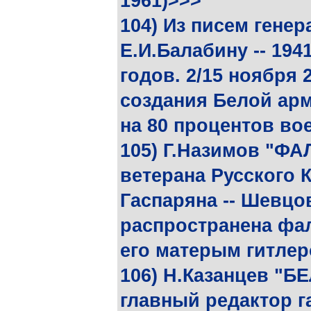
1961)>>>
104) Из писем генер
Е.И.Балабину -- 194
годов. 2/15 ноября 2
создания Белой арм
на 80 процентов во
105) Г.Назимов "ФА
ветерана Русского 
Гаспаряна -- Шевцо
распространена фа
его матерым гитле
106) Н.Казанцев "Б
главный редактор г