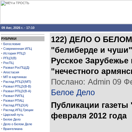
09 Авг, 2026 г. - 17:10
122) ДЕЛО О БЕЛОМ
РУБРИКИ
·
Богословие
"белиберде и чуши"
·
Современная ИПЦ
·
История РПЦЗ
·
РПЦЗ(В)
Русское Зарубежье
·
РосПЦ
·
Развал РосПЦ(Д)
"нечестного армянс
·
Апостасия
·
МП в картинках
Послано: Admin 09 Фев
·
Распад РПЦЗ(МП)
·
Развал РПЦЗ(В-В)
Белое Дело
·
Развал РПЦЗ(В-А)
·
Развал РИПЦ
·
Развал РПАЦ
Публикации газеты 
·
Распад РПЦЗ(А)
·
Распад ИПЦ Греции
февраля 2012 года
·
Царский путь
·
Белое Дело
·
Дело о Белом Деле
·
Врангелиана