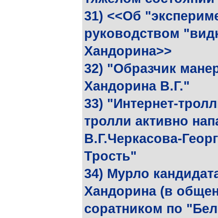
31) <<Об "эксперим
руководством "вид
Хандорина>>
32) "Образчик мане
Хандорина В.Г."
33) "Интернет-тролл
тролли активно нап
В.Г.Черкасова-Георг
Трость"
34) Мурло кандидат
Хандорина (в обще
соратником по "Бел