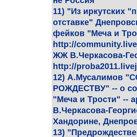
не Россия"
11) "Из иркутских 
отставке" Днепровск
фейков "Меча и Тро
http://community.liv
ЖЖ В.Черкасова-Ге
http://proba2011.live
12) А.Мусалимов 
РОЖДЕСТВУ" -- о с
"Меча и Трости" -- a
В.Черкасова-Георгие
Хандорине, Днепро
13) "Предрождестве