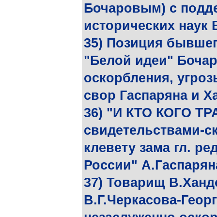
Бочаровым) с подд
исторических наук 
35) Позиция бывшег
"Белой идеи" Бочаро
оскорбления, угроз
свор Гаспаряна и Х
36) "И КТО КОГО ТР
свидетельствами-с
клевету зама гл. ре
России" А.Гаспарян
37) Товарищ В.Хан
В.Г.Черкасова-Георг