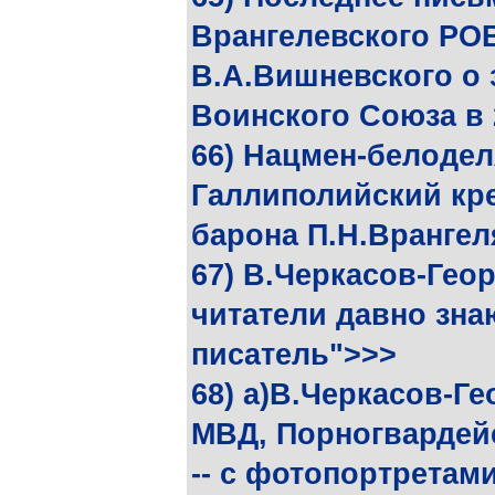
Врангелевского РО
В.А.Вишневского о 
Воинского Союза в 
66) Нацмен-белодел
Галлиполийский кре
барона П.Н.Врангел
67) В.Черкасов-Ге
читатели давно знаю
писатель">>>
68) а)В.Черкасов-Г
МВД, Порногвардейс
-- с фотопортретам