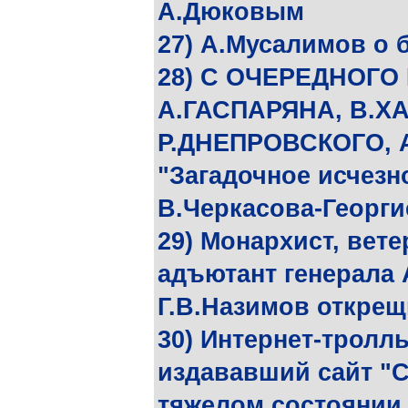
А.Дюковым
27) А.Мусалимов о 
28) С ОЧЕРЕДНОГО
А.ГАСПАРЯНА, В.Х
Р.ДНЕПРОВСКОГО, 
"Загадочное исчезн
В.Черкасова-Георги
29) Монархист, вете
адъютант генерала 
Г.В.Назимов открещ
30) Интернет-тролл
издававший сайт "С
тяжелом состоянии