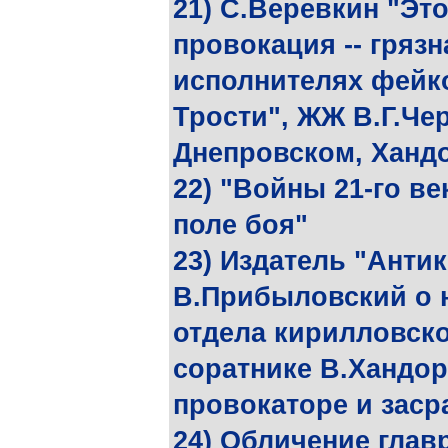
21) С.Веревкин "Эт
провокация -- грязн
исполнителях фейк
Трости", ЖЖ В.Г.Чер
Днепровском, Ханд
22) "Войны 21-го ве
поле боя"
23) Издатель "Анти
В.Прибыловский о 
отдела кирилловск
соратнике В.Хандори
провокаторе и заср
24) Обличение глав