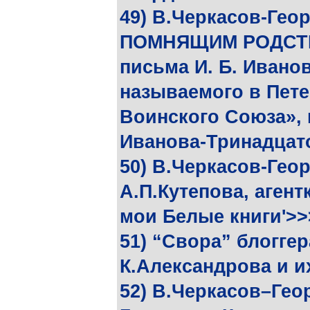
49) В.Черкасов-Ге
ПОМНЯЩИМ РОДСТВА
письма И. Б. Иванов
называемого в Пете
Воинского Союза», 
Иванова-Тринадцат
50) В.Черкасов-Гео
А.П.Кутепова, аген
мои Белые книги'>>
51) “Свора” блогге
К.Александрова и и
52) В.Черкасов–Гео