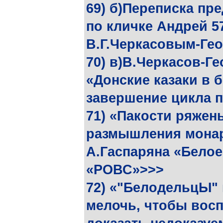
69) б)Переписка пр
по кличке Андрей 57
В.Г.Черкасовым-Ге
70) в)В.Черкасов-Г
«Донские казаки в 
завершение цикла 
71) «Пакости ряжен
размышления монар
А.Гаспаряна «Белое
«РОВС»>>>
72) «"БелодельцЫ"
мелочь, чтобы восп