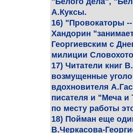
"Белого дела", "Бе
А.Куксы.
16) "Провокаторы --
Хандорин "занимает
Георгиевским с Дне
милиции Словохот
17) Читатели книг В
возмущенные уголо
вдохновителя А.Га
писателя и "Меча и 
по месту работы эт
18) Пойман еще од
В.Черкасова-Георги