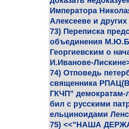
доказать недоказуем
Императора Никола
Алексееве и других
73) Переписка пред
объединения М.Ю.Б
Георгиевским о на
И.Иванове-Лискине
74) Отповедь петер
священника РПАЦ(В)
ГКЧП" демократам-л
бил с русскими пат
ельциноидами Ленсо
75) <<"НАША ДЕРЖА