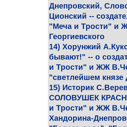
Днепровский, Слово
Ционский -- создат
"Меча и Трости" и 
Георгиевского
14) Хорунжий А.Ку
бывают!" -- о созд
и Трости" и ЖЖ В.Ч
"светлейшем князе
15) Историк С.Вер
СОЛОВУШЕК КРАСНО
и Трости" и ЖЖ В.Ч
Хандорина-Днепров