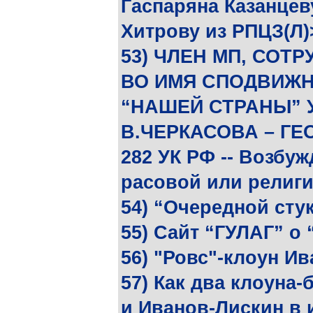
Гаспаряна Казанцев
Хитрову из РПЦЗ(Л)
53) ЧЛЕН МП, СОТР
ВО ИМЯ СПОДВИЖНИ
“НАШЕЙ СТРАНЫ” 
В.ЧЕРКАСОВА – ГЕ
282 УК РФ -- Возбу
расовой или религ
54) “Очередной сту
55) Сайт “ГУЛАГ” о
56) "Ровс"-клоун И
57) Как два клоуна
и Иванов-Лискин в 