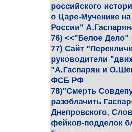
российского истор
о Царе-Мученике на
России" А.Гаспарян
76) <<"Белое Дело"
77) Сайт "Перекличк
руководители "дви
"А.Гаспарян и О.Ше
ФСБ РФ
78)"Смерть Совдепу
разоблачить Гаспар
Днепровского, Слов
фейков-подделок бл