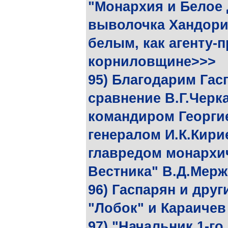
"Монархия и Белое 
выволочка Хандори
белым, как агенту-
корниловщине>>>
95) Благодарим Гас
сравнение В.Г.Черк
командиром Георгие
генералом И.К.Кири
главредом монархи
Вестника" В.Д.Мер
96) Гаспарян и дру
"Лобок" и Караичев
97) "Начальник 1-г