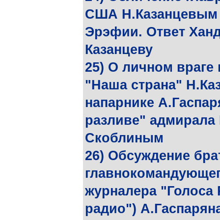
США Н.Казанцевым 
Эрэфии. Ответ Хан
Казанцеву
25) О личном враге
"Наша страна" Н.Каз
напарнике А.Гаспар
разливе" адмирала 
Скоблиным
26) Обсуждение бр
главнокомандующег
журналера "Голоса 
радио") А.Гаспарян