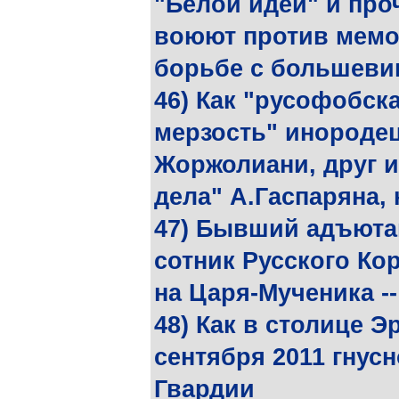
"Белой идеи" и про
воюют против мемо
борьбе с большеви
46) Как "русофобск
мерзость" инородец
Жоржолиани, друг и
дела" А.Гаспаряна,
47) Бывший адъютан
сотник Русского Ко
на Царя-Мученика --
48) Как в столице Э
сентября 2011 гнус
Гвардии