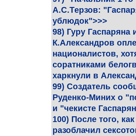
А.С.Терзов: "Гаспар
ублюдок">>>
98) Гуру Гаспаряна 
К.Александров опл
националистов, хот
соратниками белогв
харкнули в Алекса
99) Создатель сооб
Руденко-Миних о "п
и "чекисте Гаспарян
100) После того, к
разоблачил сексото