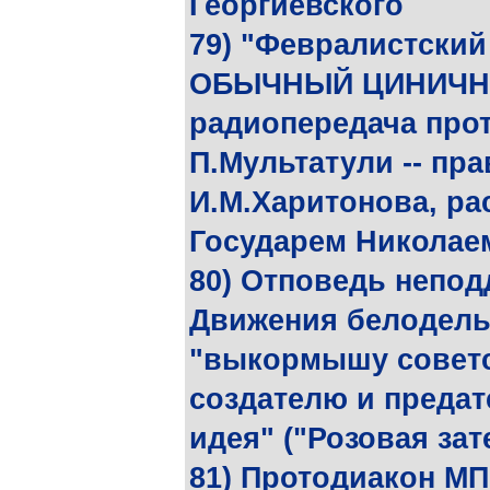
Георгиевского
79) "Февралистский
ОБЫЧНЫЙ ЦИНИЧН
радиопередача про
П.Мультатули -- пр
И.М.Харитонова, ра
Государем Николаем
80) Отповедь непод
Движения белодельц
"выкормышу советс
создателю и преда
идея" ("Розовая зат
81) Протодиакон МП