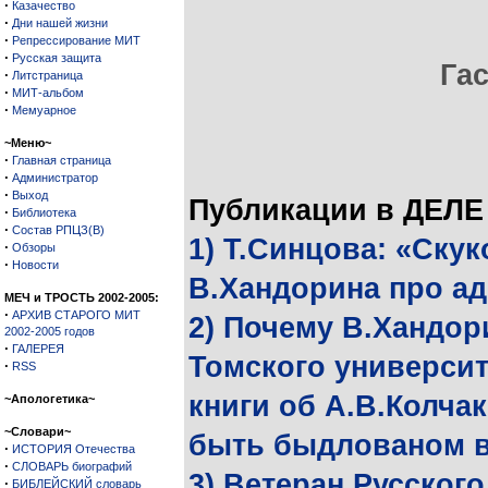
·
Казачество
·
Дни нашей жизни
·
Репрессирование МИТ
·
Русская защита
Га
·
Литстраница
·
МИТ-альбом
·
Мемуарное
~Меню~
·
Главная страница
·
Администратор
·
Выход
Публикации в ДЕЛЕ
·
Библиотека
·
Состав РПЦЗ(В)
1) Т.Синцова: «Ску
·
Обзоры
·
Новости
В.Хандорина про ад
МЕЧ и ТРОСТЬ 2002-2005:
·
АРХИВ СТАРОГО МИТ
2) Почему В.Хандор
2002-2005 годов
·
ГАЛЕРЕЯ
Томского университ
·
RSS
книги об А.В.Колча
~Апологетика~
~Словари~
быть быдлованом в
·
ИСТОРИЯ Отечества
·
СЛОВАРЬ биографий
3) Ветеран Русског
·
БИБЛЕЙСКИЙ словарь