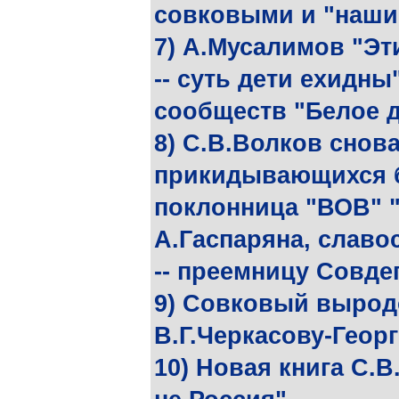
совковыми и "наши
7) А.Мусалимов "Э
-- суть дети ехидны
сообществ "Белое д
8) С.В.Волков снов
прикидывающихся 
поклонница "ВОВ" "
А.Гаспаряна, слав
-- преемницу Совде
9) Совковый вырод
В.Г.Черкасову-Геор
10) Новая книга С.В