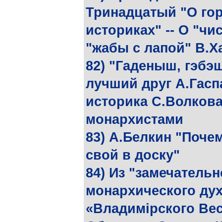
Тринадцатый "О гор
историках" -- О "чи
"жабы с лапой" В.
82) "Гаденыш, гэбэ
лучший друг А.Гасп
историка С.Волкова 
монархистами
83) А.Белкин "Поче
свой в доску"
84) Из "замечатель
монархического дух
«Владимiрского Вес