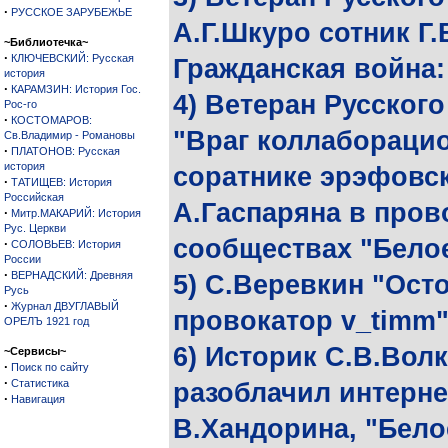
·
РУССКОЕ ЗАРУБЕЖЬЕ
А.Г.Шкуро сотник Г
~Библиотечка~
·
КЛЮЧЕВСКИЙ: Русская
Гражданская война
история
·
КАРАМЗИН: История Гос.
4) Ветеран Русского
Рос-го
·
КОСТОМАРОВ:
"Враг коллаборацио
Св.Владимир - Романовы
·
ПЛАТОНОВ: Русская
история
соратнике эрэфовс
·
ТАТИЩЕВ: История
Российская
А.Гаспаряна в пров
·
Митр.МАКАРИЙ: История
Рус. Церкви
сообществах "Белое
·
СОЛОВЬЕВ: История
России
·
ВЕРНАДСКИЙ: Древняя
5) С.Веревкин "Ост
Русь
·
Журнал ДВУГЛАВЫЙ
провокатор v_timm
ОРЕЛЪ 1921 год
6) Историк С.В.Волк
~Сервисы~
·
Поиск по сайту
·
Статистика
разоблачил интерне
·
Навигация
В.Хандорина, "Бело