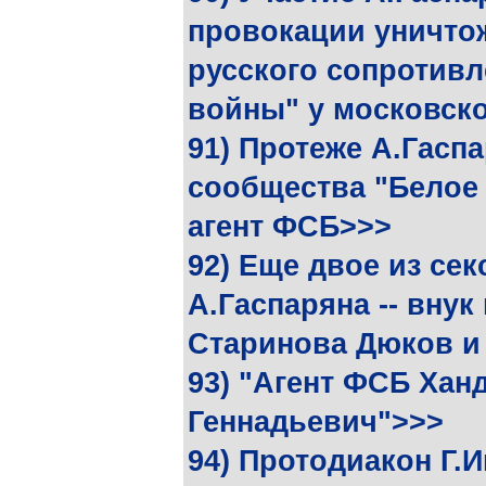
провокации уничто
русского сопротивл
войны" у московско
91) Протеже А.Гасп
сообщества "Белое 
агент ФСБ>>>
92) Еще двое из се
А.Гаспаряна -- внук
Старинова Дюков и
93) "Агент ФСБ Ха
Геннадьевич">>>
94) Протодиакон Г.