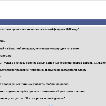
ле антиправительственного шествия 4 февраля 2012 года"
ЕРЫ:
ичей на Болотной площади, путинская зима продлится вечно.
воровать.
ты – ушел в отставку один из самых одиозных коррупционеров Европы Сильвио
ьзуются полицейские, чиновники и другие представители власти.
?
, проведенных Путиным у власти, стабильно росло.
ки в норковых шубах пришли с ватманом «Норки против моли».
дил под лозунгом: "Отсоси разок и пилИ дальше".