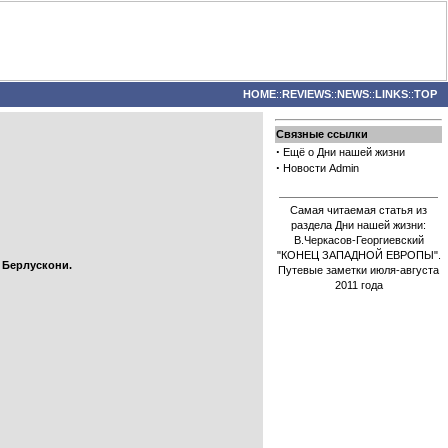
HOME
::
REVIEWS
::
NEWS
::
LINKS
::
TOP
Связные ссылки
·
Ещё о Дни нашей жизни
·
Новости Admin
Самая читаемая статья из
раздела Дни нашей жизни:
В.Черкасов-Георгиевский
"КОНЕЦ ЗАПАДНОЙ ЕВРОПЫ".
 Берлускони.
Путевые заметки июля-августа
2011 года