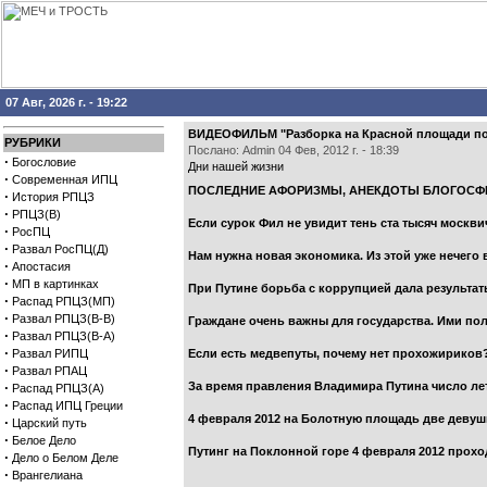
07 Авг, 2026 г. - 19:22
ВИДЕОФИЛЬМ "Разборка на Красной площади пос
РУБРИКИ
Послано: Admin 04 Фев, 2012 г. - 18:39
·
Богословие
Дни нашей жизни
·
Современная ИПЦ
ПОСЛЕДНИЕ АФОРИЗМЫ, АНЕКДОТЫ БЛОГОСФ
·
История РПЦЗ
·
РПЦЗ(В)
Если сурок Фил не увидит тень ста тысяч москв
·
РосПЦ
·
Развал РосПЦ(Д)
Нам нужна новая экономика. Из этой уже нечего 
·
Апостасия
·
МП в картинках
При Путине борьба с коррупцией дала результа
·
Распад РПЦЗ(МП)
·
Развал РПЦЗ(В-В)
Граждане очень важны для государства. Ими пол
·
Развал РПЦЗ(В-А)
·
Развал РИПЦ
Если есть медвепуты, почему нет прохожириков
·
Развал РПАЦ
·
За время правления Владимира Путина число лет
Распад РПЦЗ(А)
·
Распад ИПЦ Греции
4 февраля 2012 на Болотную площадь две девуш
·
Царский путь
·
Белое Дело
Путинг на Поклонной горе 4 февраля 2012 прохо
·
Дело о Белом Деле
·
Врангелиана