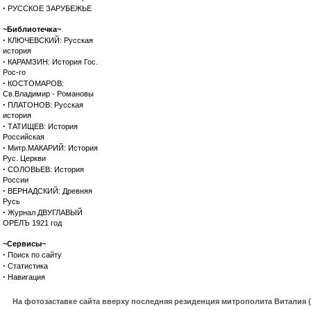
·
РУССКОЕ ЗАРУБЕЖЬЕ
~Библиотечка~
·
КЛЮЧЕВСКИЙ: Русская
история
·
КАРАМЗИН: История Гос.
Рос-го
·
КОСТОМАРОВ:
Св.Владимир - Романовы
·
ПЛАТОНОВ: Русская
история
·
ТАТИЩЕВ: История
Российская
·
Митр.МАКАРИЙ: История
Рус. Церкви
·
СОЛОВЬЕВ: История
России
·
ВЕРНАДСКИЙ: Древняя
Русь
·
Журнал ДВУГЛАВЫЙ
ОРЕЛЪ 1921 год
~Сервисы~
·
Поиск по сайту
·
Статистика
·
Навигация
На фотозаставке сайта вверху последняя резиденция митрополита Виталия 