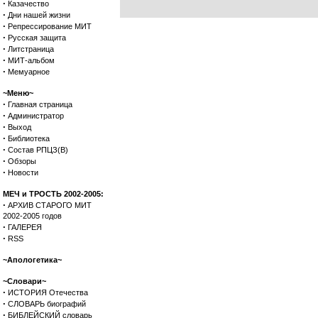
·
Казачество
·
Дни нашей жизни
·
Репрессирование МИТ
·
Русская защита
·
Литстраница
·
МИТ-альбом
·
Мемуарное
~Меню~
·
Главная страница
·
Администратор
·
Выход
·
Библиотека
·
Состав РПЦЗ(В)
·
Обзоры
·
Новости
МЕЧ и ТРОСТЬ 2002-2005:
·
АРХИВ СТАРОГО МИТ
2002-2005 годов
·
ГАЛЕРЕЯ
·
RSS
~Апологетика~
~Словари~
·
ИСТОРИЯ Отечества
·
СЛОВАРЬ биографий
·
БИБЛЕЙСКИЙ словарь