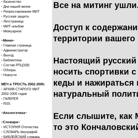
·
Казачество
Все на митинг ушли
·
Дни нашей жизни
·
Репрессирование МИТ
·
Русская защита
·
Литстраница
Доступ к содержани
·
МИТ-альбом
·
Мемуарное
территории вашего 
~Меню~
·
Главная страница
·
Администратор
·
Выход
Настоящий русский
·
Библиотека
·
Состав РПЦЗ(В)
носить спортивки с
·
Обзоры
·
Новости
кеды и нажираться 
МЕЧ и ТРОСТЬ 2002-2005:
·
АРХИВ СТАРОГО МИТ
натуральный полити
2002-2005 годов
·
ГАЛЕРЕЯ
·
RSS
~Апологетика~
Если слышите, как 
~Словари~
то это Кончаловски
·
ИСТОРИЯ Отечества
·
СЛОВАРЬ биографий
·
БИБЛЕЙСКИЙ словарь