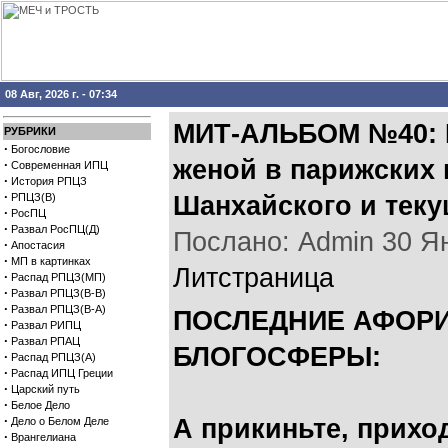
08 Авг, 2026 г. - 07:34
МИТ-АЛЬБОМ №40: В
РУБРИКИ
·
Богословие
женой в парижских 
·
Современная ИПЦ
·
История РПЦЗ
·
РПЦЗ(В)
Шанхайского и тек
·
РосПЦ
·
Развал РосПЦ(Д)
Послано: Admin 30 Янв
·
Апостасия
·
МП в картинках
Литстраница
·
Распад РПЦЗ(МП)
·
Развал РПЦЗ(В-В)
·
Развал РПЦЗ(В-А)
ПОСЛЕДНИЕ АФОР
·
Развал РИПЦ
·
Развал РПАЦ
БЛОГОСФЕРЫ:
·
Распад РПЦЗ(А)
·
Распад ИПЦ Греции
·
Царский путь
·
Белое Дело
·
А прикиньте, приход
Дело о Белом Деле
·
Врангелиана