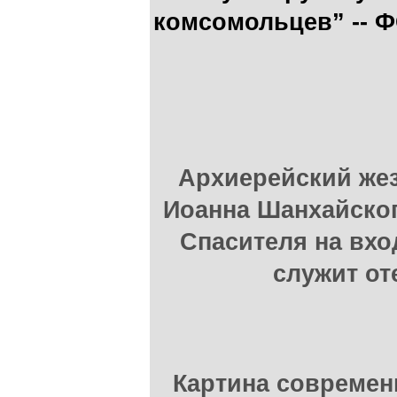
комсомольцев” --
Архиерейский жез
Иоанна Шанхайског
Спасителя на вхо
служит от
Картина современ