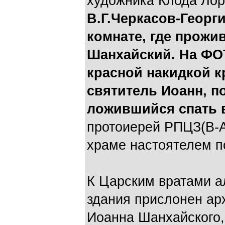
художника Клода Лор
В.Г.Черкасов-Георг
комнате, где прожи
Шанхайский. На ФО
красной накидкой к
святитель Иоанн, по
ложившийся спать в
протоиерей РПЦЗ(В-А
храме настоятелем п
К Царским вратами а
здания прислонен ар
Иоанна Шанхайского,