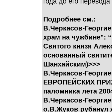
года до его перевод
Подробнее см.:
В.Черкасов-Георгие
храм на чужбине": 
Святого князя Алек
основанный святит
Шанхайским)>>>
В.Черкасов-Георги
ЕВРОПЕЙСКИХ ПРИХ
паломника лета 200
В.Черкасов-Георгие
о.В.Жуков рубанул