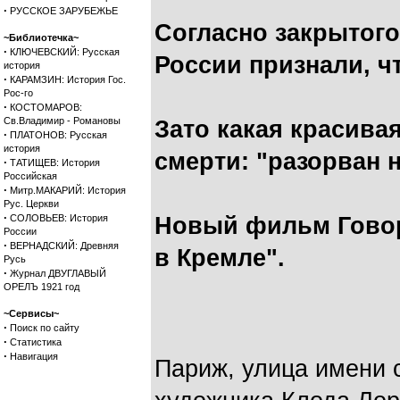
·
РУССКОЕ ЗАРУБЕЖЬЕ
Согласно закрытого
~Библиотечка~
·
КЛЮЧЕВСКИЙ: Русская
России признали, чт
история
·
КАРАМЗИН: История Гос.
Рос-го
·
КОСТОМАРОВ:
Св.Владимир - Романовы
Зато какая красивая
·
ПЛАТОНОВ: Русская
история
смерти: "разорван 
·
ТАТИЩЕВ: История
Российская
·
Митр.МАКАРИЙ: История
Рус. Церкви
·
СОЛОВЬЕВ: История
Новый фильм Говор
России
·
ВЕРНАДСКИЙ: Древняя
в Кремле".
Русь
·
Журнал ДВУГЛАВЫЙ
ОРЕЛЪ 1921 год
~Сервисы~
·
Поиск по сайту
·
Статистика
·
Навигация
Париж, улица имени 