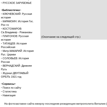
·
РУССКОЕ ЗАРУБЕЖЬЕ
~Библиотечка~
·
КЛЮЧЕВСКИЙ: Русская
история
·
КАРАМЗИН: История Гос.
Рос-го
·
КОСТОМАРОВ:
Св.Владимир - Романовы
·
ПЛАТОНОВ: Русская
(Окончание на следующей стр.)
история
·
ТАТИЩЕВ: История
Российская
·
Митр.МАКАРИЙ: История
Рус. Церкви
·
СОЛОВЬЕВ: История
России
·
ВЕРНАДСКИЙ: Древняя
Русь
·
Журнал ДВУГЛАВЫЙ
ОРЕЛЪ 1921 год
~Сервисы~
·
Поиск по сайту
·
Статистика
·
Навигация
На фотозаставке сайта вверху последняя резиденция митрополита Виталия 