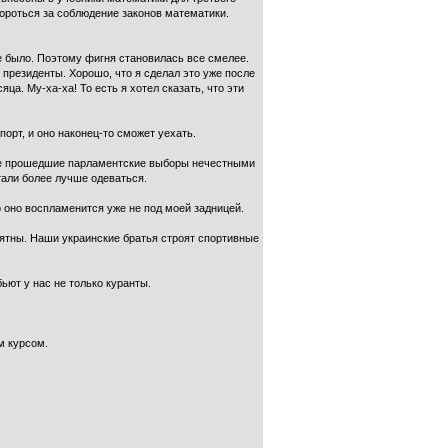
ороться за соблюдение законов математики.
е было. Поэтому фигня становилась все смелее.
 президенты. Хорошо, что я сделал это уже после
а. Му-ха-ха! То есть я хотел сказать, что эти
орт, и оно наконец-то сможет уехать.
аете прошедшие парламентские выборы нечестными
стали более лучше одеваться.
о оно воспламенится уже не под моей задницей.
оятны. Наши украинские братья строят спортивные
ьют у нас не только куранты.
м курсом.