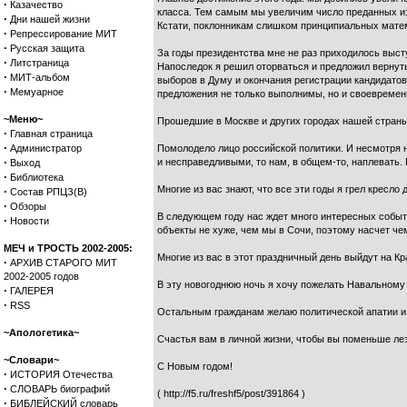
·
Казачество
класса. Тем самым мы увеличим число преданных из
·
Дни нашей жизни
Кстати, поклонникам слишком принципиальных матем
·
Репрессирование МИТ
·
Русская защита
За годы президентства мне не раз приходилось выст
·
Литстраница
Напоследок я решил оторваться и предложил вернуть
·
МИТ-альбом
выборов в Думу и окончания регистрации кандидатов 
·
Мемуарное
предложения не только выполнимы, но и своевремен
~Меню~
Прошедшие в Москве и других городах нашей страны 
·
Главная страница
·
Администратор
Помолодело лицо российской политики. И несмотря 
·
и несправедливыми, то нам, в общем-то, наплевать. 
Выход
·
Библиотека
Многие из вас знают, что все эти годы я грел кресл
·
Состав РПЦЗ(В)
·
Обзоры
В следующем году нас ждет много интересных событи
·
Новости
объекты не хуже, чем мы в Сочи, поэтому насчет че
МЕЧ и ТРОСТЬ 2002-2005:
Многие из вас в этот праздничный день выйдут на К
·
АРХИВ СТАРОГО МИТ
2002-2005 годов
В эту новогоднюю ночь я хочу пожелать Навальному к
·
ГАЛЕРЕЯ
·
RSS
Остальным гражданам желаю политической апатии и 
~Апологетика~
Счастья вам в личной жизни, чтобы вы поменьше ле
~Словари~
С Новым годом!
·
ИСТОРИЯ Отечества
·
СЛОВАРЬ биографий
( http://f5.ru/freshf5/post/391864 )
·
БИБЛЕЙСКИЙ словарь