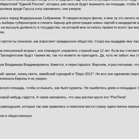
бирателей "Единой России", которых уже нельзя будет выманить на площади, чтобы б
атиков вроде Гаусса хочу напомнить: они умерли.
упать перед Федеральным Собранием. Я говорил всякую фигню, и мне за это ничего н
 выборы губернаторов и снизить барьер для регистрации новых партий и кандидатов в
на высшую должность в государстве, на которой мне осталось провести всего три месяц
ны.
протесты показали, как взрослеет гражданское общество. Скоро мы выдадим ему пасп
на пенсионный возраст, оно планирует управлять страной еще 12 лет. Если вы счит
Президентские будут такими же, так что можете не приходить. Да, чуть не забыл: мы 
о для Владимира Владимировича. Кажется, я перестарался. Впрочем, я рассчитываю, чт
й: кризис, конец света, ливийский сценарий и "Евро-2012". Не все они одинаково вер
мпионата Европы я не уверен.
расную площадь, чтобы услышать, как бьют куранты. Не ошибитесь днем и площадью: б
акой-нибудь гадости. А также напомнить, что наш распил круче его "РосПила".
равнодушия, которые так нам нравились и помогали вести страну единственно верны
зли в общественную.