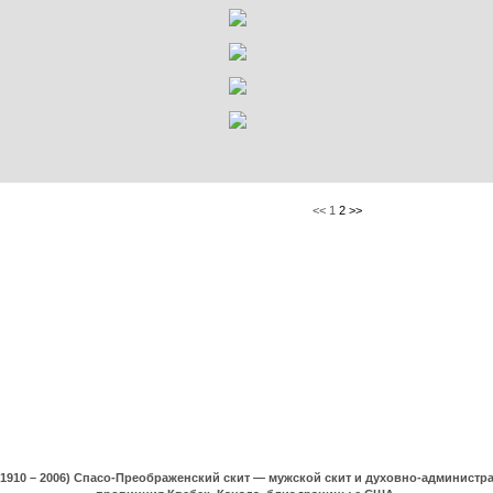
<< 1
2
>>
(1910 – 2006) Спасо-Преображенский скит — мужской скит и духовно-админист