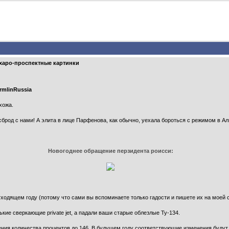
аро-проспектные картинки
rmlinRussia
хожа.
 сброд с нами! А элита в лице Парфенова, как обычно, уехала бороться с режимом в А
Новогоднее обращение перзидента роисси:
ходящем году (потому что сами вы вспоминаете только гадости и пишете их на моей с
ькие сверкающие private jet, а падали ваши старые облезлые Ту-134.
ения количества процентов до 146. В будущем году соответствующие изменения будут