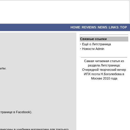
HOME
::
REVIEWS
::
NEWS
::
LINKS
::
TOP
Связные ссылки
·
Ещё о Литстраница
·
Новости Admin
Самая читаемая статья из
раздела Литстраница:
льпы.
Очередной творческий вечер
ИПХ поэта Н.Боголюбова в
Москве 2010 года
транице в Facebook).
 внесены в учебники математики для третьего