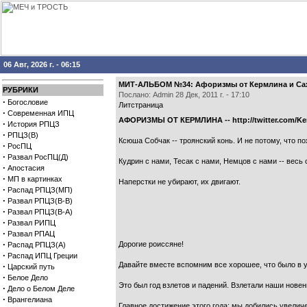
06 Авг, 2026 г. - 06:15
МИТ-АЛЬБОМ №34: Афоризмы от Кермлина и Сах
РУБРИКИ
Послано: Admin 28 Дек, 2011 г. - 17:10
·
Богословие
Литстраница
·
Современная ИПЦ
АФОРИЗМЫ ОТ КЕРМЛИНА -- http://twitter.com/Ke
·
История РПЦЗ
·
РПЦЗ(В)
Ксюша Собчак -- троянский конь. И не потому, что по
·
РосПЦ
·
Развал РосПЦ(Д)
Кудрин с нами, Тесак с нами, Немцов с нами -- весь
·
Апостасия
·
МП в картинках
Наперстки не убирают, их двигают.
·
Распад РПЦЗ(МП)
·
Развал РПЦЗ(В-В)
·
Развал РПЦЗ(В-А)
·
Развал РИПЦ
·
Развал РПАЦ
·
Дорогие роиссяне!
Распад РПЦЗ(А)
·
Распад ИПЦ Греции
Давайте вместе вспомним все хорошее, что было в у
·
Царский путь
·
Белое Дело
Это был год взлетов и падений. Взлетали наши новен
·
Дело о Белом Деле
·
Врангелиана
Главное достижение этого года: мы добились увелич