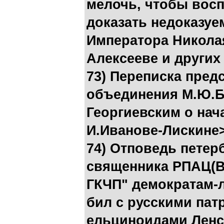
мелочь, чтобы восп
доказать недоказуем
Императора Никола
Алексееве и других
73) Переписка пред
объединения М.Ю.Б
Георгиевским о на
И.Иванове-Лискине
74) Отповедь петер
священника РПАЦ(В)
ГКЧП" демократам-л
бил с русскими пат
ельциноидами Ленсо