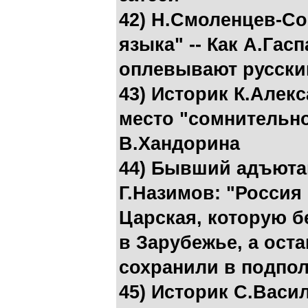
42) Н.Смоленцев-Со
языка" -- Как А.Гас
оплевывают русски
43) Историк К.Алек
место "сомнительно
В.Хандорина
44) Бывший адъютан
Г.Назимов: "Россия 
Царская, которую б
в Зарубежье, а ост
сохранили в подпо
45) Историк С.Васил