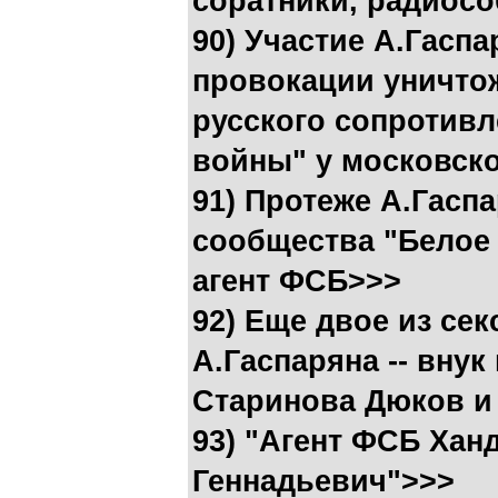
соратники, радиос
90) Участие А.Гаспа
провокации уничто
русского сопротивл
войны" у московско
91) Протеже А.Гасп
сообщества "Белое 
агент ФСБ>>>
92) Еще двое из се
А.Гаспаряна -- внук
Старинова Дюков и
93) "Агент ФСБ Ха
Геннадьевич">>>