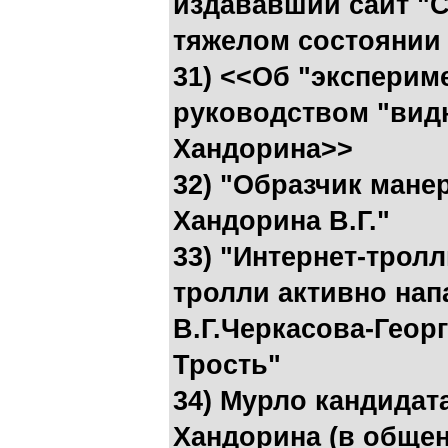
издававший сайт "С
тяжелом состоянии
31) <<Об "эксперим
руководством "вид
Хандорина>>
32) "Образчик мане
Хандорина В.Г."
33) "Интернет-тролл
тролли активно нап
В.Г.Черкасова-Георг
Трость"
34) Мурло кандидат
Хандорина (в обще