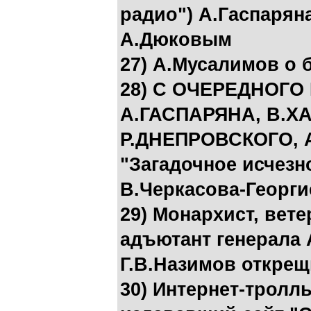
радио") А.Гаспарян
А.Дюковым
27) А.Мусалимов о 
28) С ОЧЕРЕДНОГО
А.ГАСПАРЯНА, В.Х
Р.ДНЕПРОВСКОГО, 
"Загадочное исчезн
В.Черкасова-Георги
29) Монархист, вете
адъютант генерала 
Г.В.Назимов открещ
30) Интернет-тролл