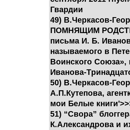
Гвардии
49) В.Черкасов-Ге
ПОМНЯЩИМ РОДСТВА
письма И. Б. Иванов
называемого в Пете
Воинского Союза», 
Иванова-Тринадцат
50) В.Черкасов-Гео
А.П.Кутепова, аген
мои Белые книги'>>
51) “Свора” блогге
К.Александрова и и