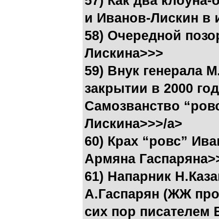
57) Как два клоуна
и Иванов-Лискин в 
58) Очередной позо
Лискина>>>
59) Внук генерала 
закрытии в 2000 го
Самозванство “ровс
Лискина>>>/a>
60) Крах “ровс” Ив
Армяна Гаспаряна>
61) Напарник Н.Каза
А.Гаспарян (ЖЖ про
сих пор писателем