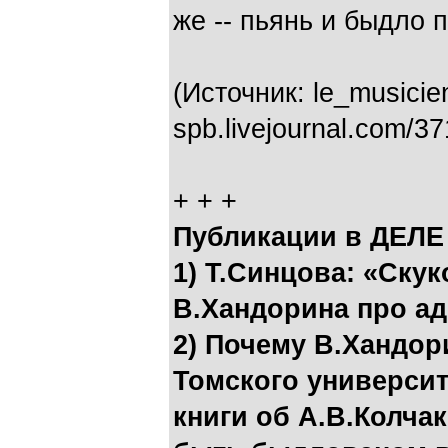
же -- пьянь и быдло 
(Источник: le_musicien 
spb.livejournal.com/3
+ + +
Публикации в ДЕЛЕ
1) Т.Синцова: «Ску
В.Хандорина про ад
2) Почему В.Хандор
Томского университ
книги об А.В.Колча