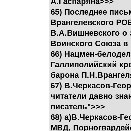
А.Гаспаряна>>>
65) Последнее пись
Врангелевского РО
В.А.Вишневского о 
Воинского Союза в 
66) Нацмен-белодел
Галлиполийский кре
барона П.Н.Врангел
67) В.Черкасов-Ге
читатели давно знаю
писатель">>>
68) а)В.Черкасов-Г
МВД, Порногвардейс