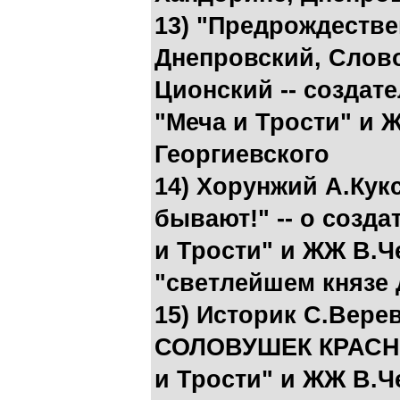
13) "Предрождестве
Днепровский, Слово
Ционский -- создат
"Меча и Трости" и 
Георгиевского
14) Хорунжий А.Ку
бывают!" -- о созд
и Трости" и ЖЖ В.Ч
"светлейшем князе
15) Историк С.Вер
СОЛОВУШЕК КРАСНО
и Трости" и ЖЖ В.Ч