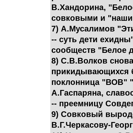
В.Хандорина, "Бело
совковыми и "наши
7) А.Мусалимов "Э
-- суть дети ехидны
сообществ "Белое д
8) С.В.Волков снов
прикидывающихся 
поклонница "ВОВ" "
А.Гаспаряна, слав
-- преемницу Совде
9) Совковый вырод
В.Г.Черкасову-Геор