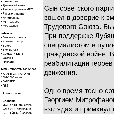
·
Казачество
·
Дни нашей жизни
Сын советского парти
·
Репрессирование МИТ
·
Русская защита
вошел в доверие к э
·
Литстраница
·
МИТ-альбом
Трудового Союза. Был
·
Мемуарное
~Меню~
При поддержке Лубян
·
Главная страница
·
Администратор
специалистом в пути
·
Выход
·
Библиотека
гражданской войне. 
·
Состав РПЦЗ(В)
·
Обзоры
реабилитации героев
·
Новости
МЕЧ и ТРОСТЬ 2002-2005:
движения.
·
АРХИВ СТАРОГО МИТ
2002-2005 годов
·
ГАЛЕРЕЯ
·
RSS
Одно время тесно со
~Апологетика~
Георгием Митрофано
~Словари~
·
ИСТОРИЯ Отечества
взглядах и примкнул 
·
СЛОВАРЬ биографий
·
БИБЛЕЙСКИЙ словарь