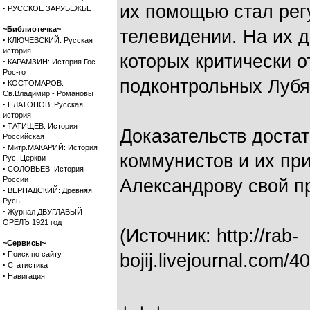
их помощью стал рег
·
РУССКОЕ ЗАРУБЕЖЬЕ
~Библиотечка~
телевидении. На их д
·
КЛЮЧЕВСКИЙ: Русская
история
которых критически о
·
КАРАМЗИН: История Гос.
Рос-го
подконтрольных Лубя
·
КОСТОМАРОВ:
Св.Владимир - Романовы
·
ПЛАТОНОВ: Русская
история
·
ТАТИЩЕВ: История
Доказательств доста
Российская
·
Митр.МАКАРИЙ: История
коммунистов и их пр
Рус. Церкви
·
СОЛОВЬЕВ: История
России
Александрову свой п
·
ВЕРНАДСКИЙ: Древняя
Русь
·
Журнал ДВУГЛАВЫЙ
ОРЕЛЪ 1921 год
(Источник: http://rab-
~Сервисы~
·
Поиск по сайту
bojij.livejournal.com
·
Статистика
·
Навигация