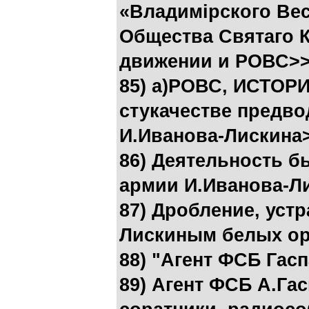
«Владимiрского Вес
Общества Святаго К
движении и РОВС>
85) а)РОВС, ИСТОР
стукачестве предв
И.Иванова-Лискина
86) Деятельность б
армии И.Иванова-Л
87) Дробление, уст
Лискиным белых ор
88) "Агент ФСБ Гас
89) Агент ФСБ А.Га