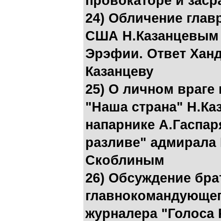
провокаторе и заср
24) Обличение глав
США Н.Казанцевым 
Эрэфии. Ответ Хан
Казанцеву
25) О личном враге
"Наша страна" Н.Каз
напарнике А.Гаспар
разливе" адмирала 
Скоблиным
26) Обсуждение бр
главнокомандующег
журналера "Голоса 