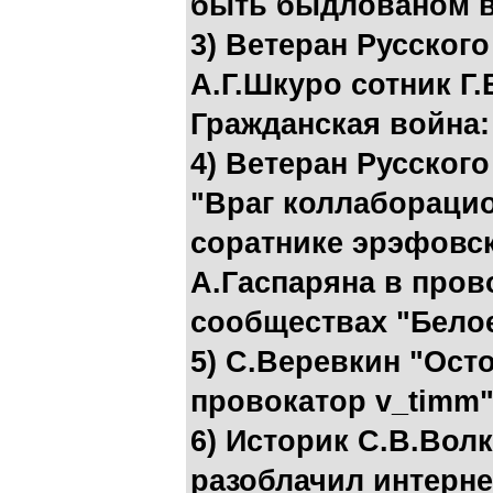
быть быдлованом в
3) Ветеран Русског
А.Г.Шкуро сотник Г
Гражданская война
4) Ветеран Русского
"Враг коллаборацио
соратнике эрэфовс
А.Гаспаряна в пров
сообществах "Белое
5) С.Веревкин "Ост
провокатор v_timm
6) Историк С.В.Волк
разоблачил интерне