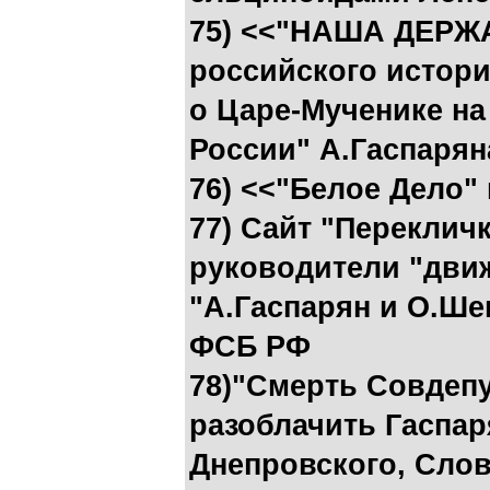
75) <<"НАША ДЕРЖА
российского истор
о Царе-Мученике на
России" А.Гаспарян
76) <<"Белое Дело"
77) Сайт "Перекличк
руководители "дви
"А.Гаспарян и О.Ше
ФСБ РФ
78)"Смерть Совдепу
разоблачить Гаспар
Днепровского, Слов