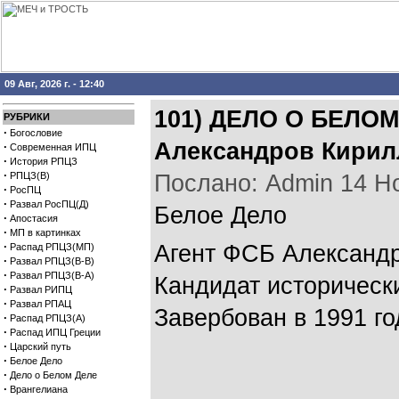
09 Авг, 2026 г. - 12:40
101) ДЕЛО О БЕЛОМ
РУБРИКИ
·
Богословие
Александров Кирил
·
Современная ИПЦ
·
История РПЦЗ
·
РПЦЗ(В)
Послано: Admin 14 Ноя
·
РосПЦ
·
Развал РосПЦ(Д)
Белое Дело
·
Апостасия
·
МП в картинках
·
Агент ФСБ Александ
Распад РПЦЗ(МП)
·
Развал РПЦЗ(В-В)
·
Развал РПЦЗ(В-А)
Кандидат историческ
·
Развал РИПЦ
·
Развал РПАЦ
Завербован в 1991 го
·
Распад РПЦЗ(А)
·
Распад ИПЦ Греции
·
Царский путь
·
Белое Дело
·
Дело о Белом Деле
·
Врангелиана