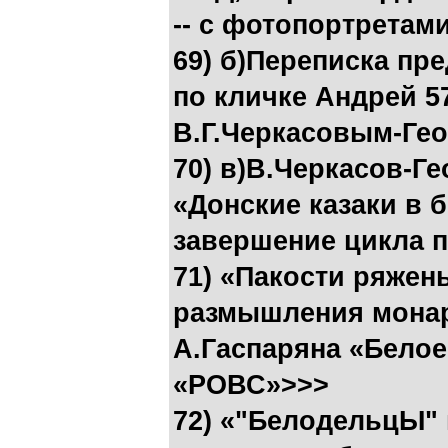
-- с фотопортретам
69) б)Переписка пр
по кличке Андрей 57
В.Г.Черкасовым-Ге
70) в)В.Черкасов-Г
«Донские казаки в 
завершение цикла 
71) «Пакости ряжен
размышления монар
А.Гаспаряна «Белое
«РОВС»>>>
72) «"БелодельцЫ"