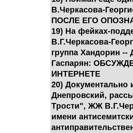
В.Черкасова-Георги
ПОСЛЕ ЕГО ОПОЗН
19) На фейках-подд
В.Г.Черкасова-Геор
группа Хандорин -- 
Гаспарян: ОБСУЖД
ИНТЕРНЕТЕ
20) Документально
Днепровский, расс
Трости", ЖЖ В.Г.Чер
имени антисемитски
антиправительствен