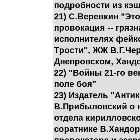
подробности из кэш
21) С.Веревкин "Эт
провокация -- грязн
исполнителях фейк
Трости", ЖЖ В.Г.Чер
Днепровском, Ханд
22) "Войны 21-го ве
поле боя"
23) Издатель "Анти
В.Прибыловский о 
отдела кирилловск
соратнике В.Хандори