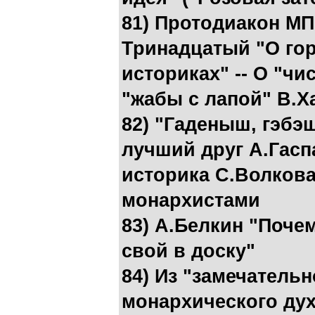
81) Протодиакон МП
Тринадцатый "О гор
историках" -- О "чи
"жабы с лапой" В.
82) "Гаденыш, гэбэ
лучший друг А.Гасп
историка С.Волкова 
монархистами
83) А.Белкин "Поче
свой в доску"
84) Из "замечатель
монархического дух