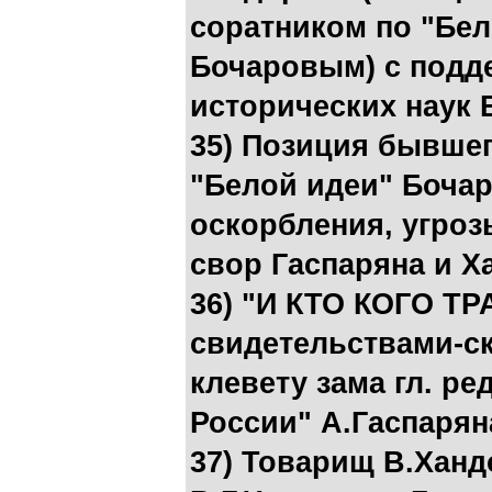
соратником по "Бел
Бочаровым) с подд
исторических наук 
35) Позиция бывшег
"Белой идеи" Бочаро
оскорбления, угроз
свор Гаспаряна и Х
36) "И КТО КОГО ТР
свидетельствами-с
клевету зама гл. ре
России" А.Гаспарян
37) Товарищ В.Хан