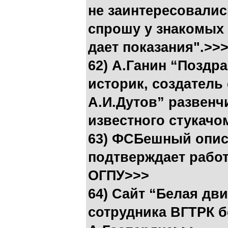
не заинтересовалис
спрошу у знакомых 
дает показания".>>
62) А.Ганин “Поздр
историк, создатель 
А.И.Дутов” развенчи
известного стукач
63) ФСБешный опис
подтверждает рабо
ОГПУ>>>
64) Cайт “Белая дв
сотрудника ВГТРК 