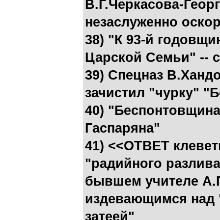
В.Г.Черкасова-Георг
незаслуженно оско
38) "К 93-й годовщи
Царской Семьи" -- 
39) Спецназ В.Ханд
зачистил "чурку" "
40) "Беспонтовщина
Гаспаряна"
41) <<ОТВЕТ клевет
"радийного разлива
бывшем учителе А.Г
издевающимся над 
затеей"