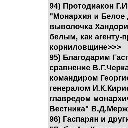
94) Протодиакон Г.
"Монархия и Белое 
выволочка Хандори
белым, как агенту-
корниловщине>>>
95) Благодарим Гас
сравнение В.Г.Черк
командиром Георгие
генералом И.К.Кири
главредом монархи
Вестника" В.Д.Мер
96) Гаспарян и дру