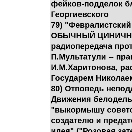
фейков-подделок бл
Георгиевского
79) "Февралистский
ОБЫЧНЫЙ ЦИНИЧН
радиопередача про
П.Мультатули -- пр
И.М.Харитонова, ра
Государем Николаем
80) Отповедь непод
Движения белодельц
"выкормышу советс
создателю и преда
идея" ("Розовая зат