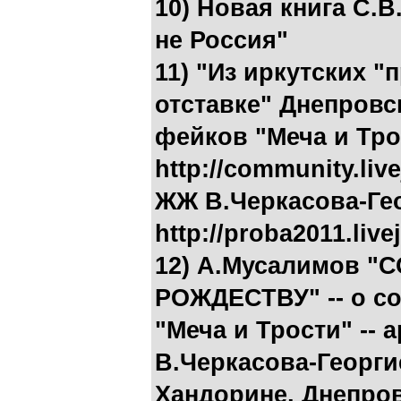
10) Новая книга С.В
не Россия"
11) "Из иркутских 
отставке" Днепровск
фейков "Меча и Тро
http://community.liv
ЖЖ В.Черкасова-Ге
http://proba2011.live
12) А.Мусалимов 
РОЖДЕСТВУ" -- о с
"Меча и Трости" -- a
В.Черкасова-Георгие
Хандорине, Днепро