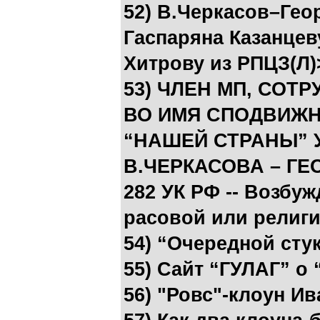
52) В.Черкасов–Гео
Гаспаряна Казанцев
Хитрову из РПЦЗ(Л)
53) ЧЛЕН МП, СОТР
ВО ИМЯ СПОДВИЖНИ
“НАШЕЙ СТРАНЫ” 
В.ЧЕРКАСОВА – ГЕ
282 УК РФ -- Возбу
расовой или религ
54) “Очередной сту
55) Сайт “ГУЛАГ” о
56) "Ровс"-клоун И