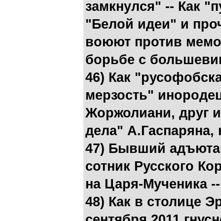
замкнулся" -- Как "
"Белой идеи" и про
воюют против мемо
борьбе с большеви
46) Как "русофобск
мерзость" инородец
Жоржолиани, друг и
дела" А.Гаспаряна,
47) Бывший адъютан
сотник Русского Ко
на Царя-Мученика --
48) Как в столице Э
сентября 2011 гнус