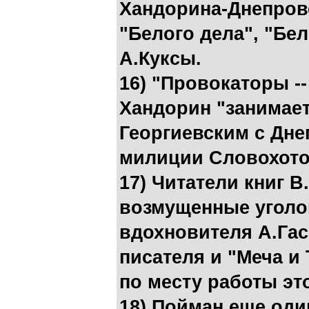
Хандорина-Днепров
"Белого дела", "Бе
А.Куксы.
16) "Провокаторы --
Хандорин "занимает
Георгиевским с Дне
милиции Словохот
17) Читатели книг В
возмущенные уголо
вдохновителя А.Га
писателя и "Меча и 
по месту работы эт
18) Пойман еще од