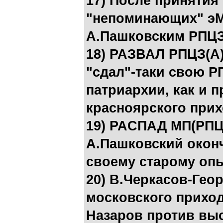
17) После принятия
"непоминающих" э
А.Пашковским РПЦЗ
18) РАЗВАЛ РПЦЗ(А
"сдал"-таки свою Р
патриархии, как и п
красноярского при
19) РАCПАД МП(РПЦ
А.Пашковский окон
своему старому оп
20) В.Черкасов-Гео
московского прихо
Назаров против вы