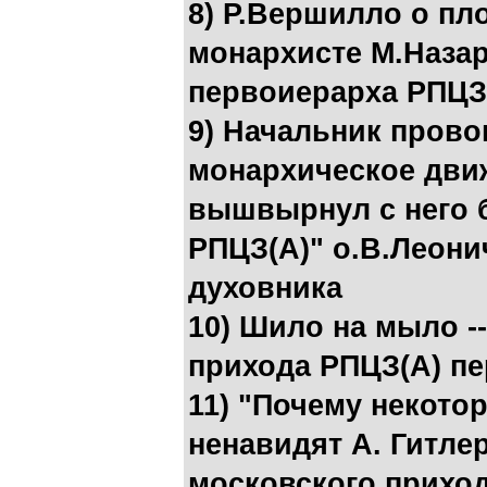
8) Р.Вершилло о пл
монархисте М.Назар
первоиерарха РПЦЗ
9) Начальник прово
монархическое дви
вышвырнул с него 
РПЦЗ(А)" о.В.Леонич
духовника
10) Шило на мыло -
прихода РПЦЗ(А) пе
11) "Почему некот
ненавидят А. Гитлер
московского приход