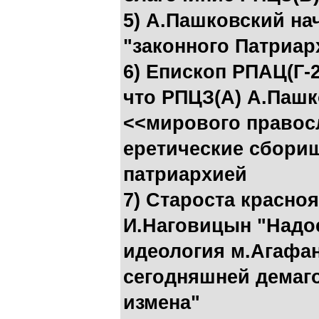
5) А.Пашковский на
"законного Патриар
6) Епископ РПАЦ(Г-2
что РПЦЗ(А) А.Пашк
<<мирового правосл
еретические сбори
патриархией
7) Староста красно
И.Наговицын "Надо
идеология м.Агафанг
сегодняшней демаг
измена"