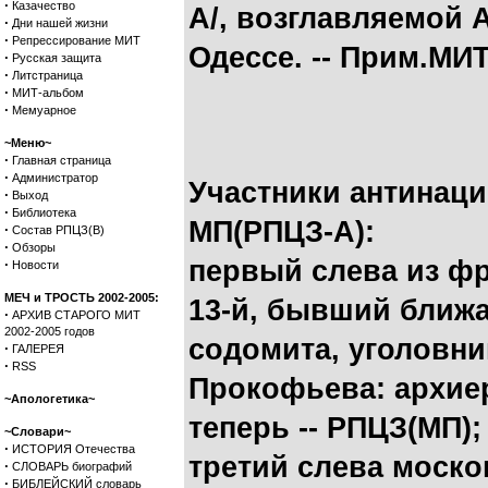
·
Казачество
А/, возглавляемой 
·
Дни нашей жизни
·
Репрессирование МИТ
Одессе. -- Прим.МИТ
·
Русская защита
·
Литстраница
·
МИТ-альбом
·
Мемуарное
~Меню~
·
Главная страница
·
Администратор
Участники антинаци
·
Выход
·
Библиотека
МП(РПЦЗ-А):
·
Состав РПЦЗ(В)
·
Обзоры
первый слева из фр
·
Новости
МЕЧ и ТРОСТЬ 2002-2005:
13-й, бывший ближа
·
АРХИВ СТАРОГО МИТ
2002-2005 годов
содомита, уголовн
·
ГАЛЕРЕЯ
·
RSS
Прокофьева: архиер
~Апологетика~
теперь -- РПЦЗ(МП);
~Словари~
·
ИСТОРИЯ Отечества
третий слева моско
·
СЛОВАРЬ биографий
·
БИБЛЕЙСКИЙ словарь