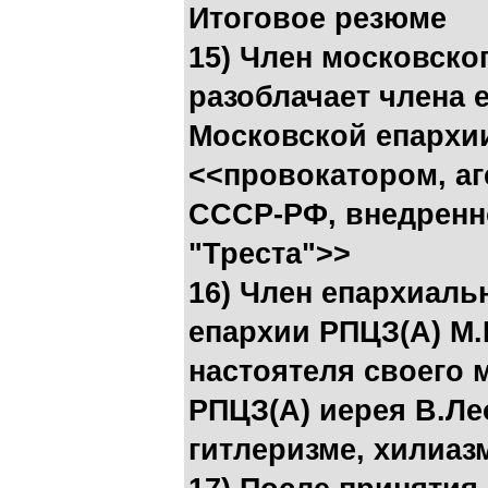
Итоговое резюме
15) Член московско
разоблачает члена 
Московской епархии
<<провокатором, аг
СССР-РФ, внедренно
"Треста">>
16) Член епархиаль
епархии РПЦЗ(А) М.
настоятеля своего 
РПЦЗ(А) иерея В.Ле
гитлеризме, хилиаз