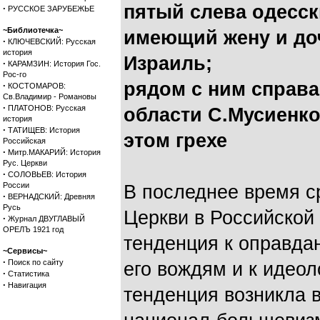
пятый слева одесск
·
РУССКОЕ ЗАРУБЕЖЬЕ
~Библиотечка~
имеющий жену и до
·
КЛЮЧЕВСКИЙ: Русская
история
Израиль;
·
КАРАМЗИН: История Гос.
Рос-го
рядом с ним справа
·
КОСТОМАРОВ:
Св.Владимир - Романовы
·
ПЛАТОНОВ: Русская
области С.Мусиенко
история
·
ТАТИЩЕВ: История
этом грехе
Российская
·
Митр.МАКАРИЙ: История
Рус. Церкви
·
СОЛОВЬЕВ: История
России
В последнее время с
·
ВЕРНАДСКИЙ: Древняя
Русь
Церкви в Российской
·
Журнал ДВУГЛАВЫЙ
ОРЕЛЪ 1921 год
тенденция к оправдан
~Сервисы~
·
Поиск по сайту
его вождям и к идеол
·
Статистика
·
Навигация
тенденция возникла в