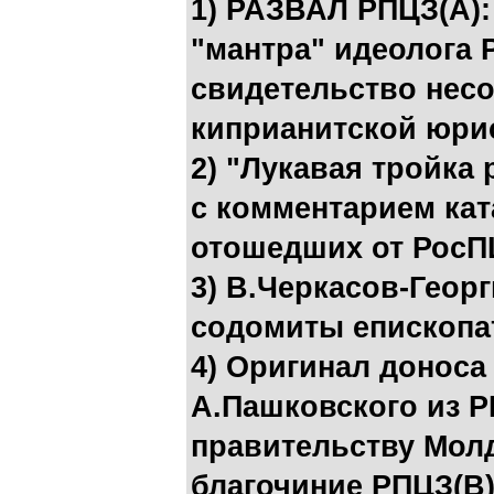
1) РАЗВАЛ РПЦЗ(А):
"мантра" идеолога 
свидетельство несо
киприанитской юри
2) "Лукавая тройка
с комментарием ка
отошедших от РосП
3) В.Черкасов-Геор
содомиты епископа
4) Оригинал доноса
А.Пашковского из 
правительству Мол
благочиние РПЦЗ(В