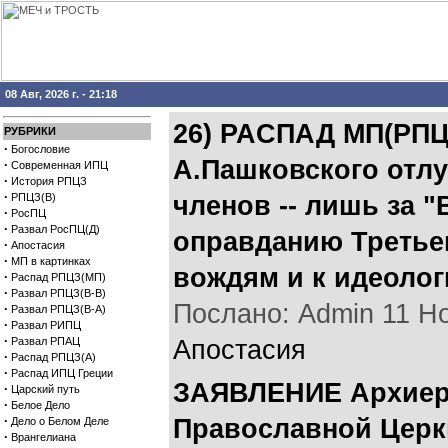
08 Авг, 2026 г. - 21:18
26) РАCПАД МП(РПЦ
РУБРИКИ
·
Богословие
А.Пашковского отлу
·
Современная ИПЦ
·
История РПЦЗ
·
РПЦЗ(В)
членов -- лишь за
·
РосПЦ
·
Развал РосПЦ(Д)
оправданию Третьег
·
Апостасия
·
МП в картинках
вождям и к идеолог
·
Распад РПЦЗ(МП)
·
Развал РПЦЗ(В-В)
Послано: Admin 11 Ноя
·
Развал РПЦЗ(В-А)
·
Развал РИПЦ
·
Развал РПАЦ
Апостасия
·
Распад РПЦЗ(А)
·
Распад ИПЦ Греции
ЗАЯВЛЕНИЕ Архиере
·
Царский путь
·
Белое Дело
·
Православной Церкв
Дело о Белом Деле
·
Врангелиана