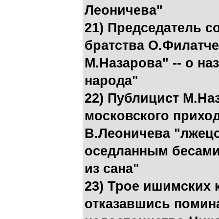
Леоничева"
21) Председатель с
братства О.Филатч
М.Назарова" -- о н
народа"
22) Публицист М.На
московского прихо
В.Леоничева "лжецо
оседланным бесами
из сана"
23) Трое ишимских 
отказавшись помина