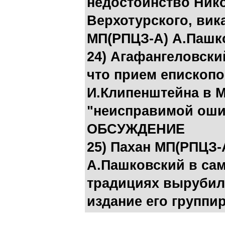
недостоинство Нико
Верхотурского, вик
МП(РПЦЗ-А) А.Пашк
24) Агафангеловски
что прием епископ
И.Клипенштейна в 
"неисправимой оши
ОБСУЖДЕНИЕ
25) Пахан МП(РПЦЗ
А.Пашковский в са
традициях вырубил
издание его группи