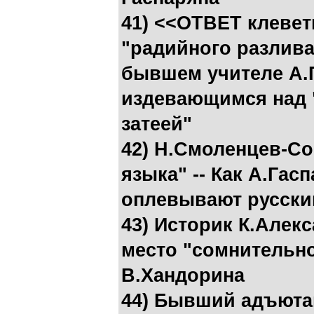
41) <<ОТВЕТ клевет
"радийного разлива
бывшем учителе А.Г
издевающимся над 
затеей"
42) Н.Смоленцев-Со
языка" -- Как А.Гас
оплевывают русски
43) Историк К.Алек
место "сомнительно
В.Хандорина
44) Бывший адъютан