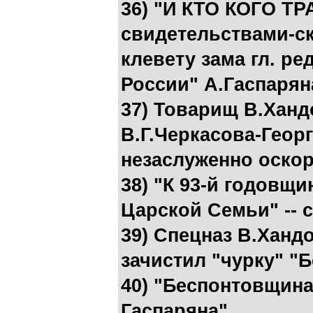
36) "И КТО КОГО ТР
свидетельствами-с
клевету зама гл. ре
России" А.Гаспарян
37) Товарищ В.Хан
В.Г.Черкасова-Георг
незаслуженно оско
38) "К 93-й годовщи
Царской Семьи" -- 
39) Спецназ В.Ханд
зачистил "чурку" "
40) "Беспонтовщина
Гаспаряна"