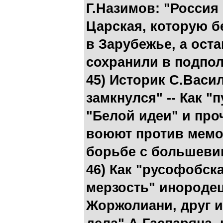
Г.Назимов: "Россия 
Царская, которую б
в Зарубежье, а ост
сохранили в подпо
45) Историк С.Васил
замкнулся" -- Как "
"Белой идеи" и про
воюют против мемо
борьбе с большеви
46) Как "русофобск
мерзость" инородец
Жоржолиани, друг и