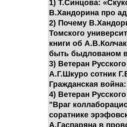
1) Т.Синцова: «Ску
В.Хандорина про ад
2) Почему В.Хандор
Томского университ
книги об А.В.Колча
быть быдлованом в
3) Ветеран Русског
А.Г.Шкуро сотник Г
Гражданская война
4) Ветеран Русского
"Враг коллаборацио
соратнике эрэфовс
А.Гаспаряна в пров