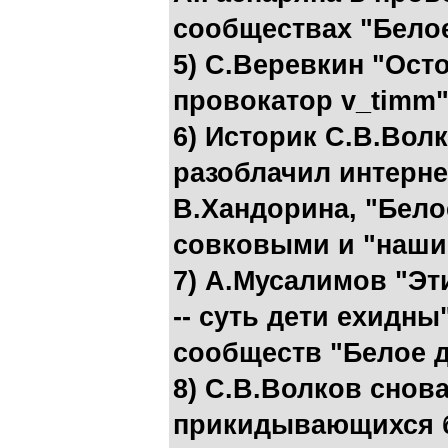
сообществах "Белое
5) С.Веревкин "Ост
провокатор v_timm
6) Историк С.В.Волк
разоблачил интерне
В.Хандорина, "Бело
совковыми и "наши
7) А.Мусалимов "Э
-- суть дети ехидны
сообществ "Белое д
8) С.В.Волков снов
прикидывающихся 