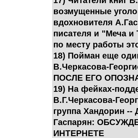
17) Читатели книг В
возмущенные уголо
вдохновителя А.Га
писателя и "Меча и 
по месту работы эт
18) Пойман еще од
В.Черкасова-Георги
ПОСЛЕ ЕГО ОПОЗН
19) На фейках-подд
В.Г.Черкасова-Геор
группа Хандорин -- 
Гаспарян: ОБСУЖД
ИНТЕРНЕТЕ