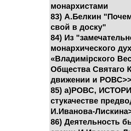
монархистами
83) А.Белкин "Поче
свой в доску"
84) Из "замечатель
монархического дух
«Владимiрского Вес
Общества Святаго К
движении и РОВС>
85) а)РОВС, ИСТОР
стукачестве предв
И.Иванова-Лискина
86) Деятельность б