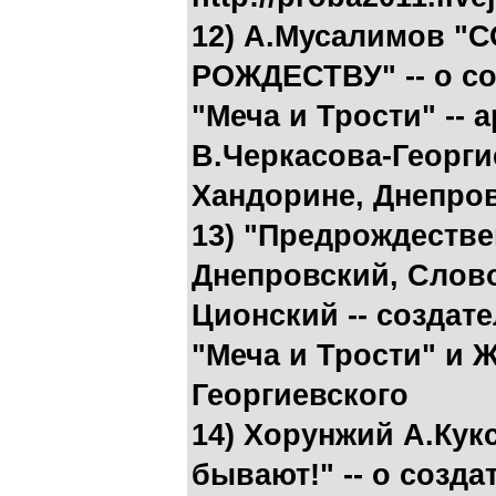
12) А.Мусалимов 
РОЖДЕСТВУ" -- о с
"Меча и Трости" -- a
В.Черкасова-Георгие
Хандорине, Днепро
13) "Предрождестве
Днепровский, Слово
Ционский -- создат
"Меча и Трости" и 
Георгиевского
14) Хорунжий А.Ку
бывают!" -- о созд