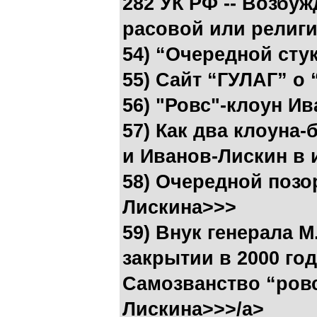
282 УК РФ -- Возбу
расовой или религ
54) “Очередной сту
55) Сайт “ГУЛАГ” о
56) "Ровс"-клоун И
57) Как два клоуна
и Иванов-Лискин в 
58) Очередной позо
Лискина>>>
59) Внук генерала 
закрытии в 2000 го
Самозванство “ровс
Лискина>>>/a>