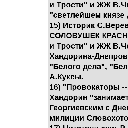
и Трости" и ЖЖ В.Ч
"светлейшем князе
15) Историк С.Вер
СОЛОВУШЕК КРАСНО
и Трости" и ЖЖ В.Ч
Хандорина-Днепров
"Белого дела", "Бе
А.Куксы.
16) "Провокаторы --
Хандорин "занимает
Георгиевским с Дне
милиции Словохот