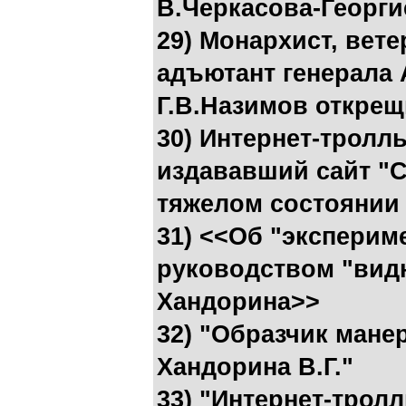
В.Черкасова-Георги
29) Монархист, вете
адъютант генерала 
Г.В.Назимов открещ
30) Интернет-тролл
издававший сайт "С
тяжелом состоянии
31) <<Об "эксперим
руководством "вид
Хандорина>>
32) "Образчик мане
Хандорина В.Г."
33) "Интернет-тролл