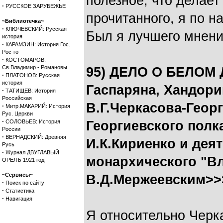
полезное, что делает
·
РУССКОЕ ЗАРУБЕЖЬЕ
прочитанного, я по н
~Библиотечка~
·
КЛЮЧЕВСКИЙ: Русская
Был я лучшего мнения
история
·
КАРАМЗИН: История Гос.
Рос-го
·
КОСТОМАРОВ:
Св.Владимир - Романовы
95) ДЕЛО О БЕЛОМ 
·
ПЛАТОНОВ: Русская
история
Гаспаряна, Хандори
·
ТАТИЩЕВ: История
Российская
В.Г.Черкасова-Геор
·
Митр.МАКАРИЙ: История
Рус. Церкви
·
СОЛОВЬЕВ: История
Георгиевского полк
России
·
ВЕРНАДСКИЙ: Древняя
И.К.Кириенко и дея
Русь
·
Журнал ДВУГЛАВЫЙ
монархического "В
ОРЕЛЪ 1921 год
~Сервисы~
В.Д.Мержеевским>>
·
Поиск по сайту
·
Статистика
·
Навигация
Я относительно Черк