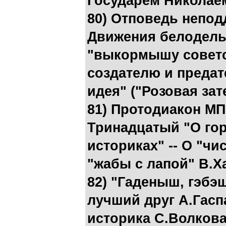
Государем Николаем
80) Отповедь непод
Движения белодельц
"выкормышу советс
создателю и преда
идея" ("Розовая зат
81) Протодиакон МП
Тринадцатый "О гор
историках" -- О "чи
"жабы с лапой" В.
82) "Гаденыш, гэбэ
лучший друг А.Гасп
историка С.Волкова 