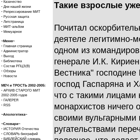
·
Казачество
Такие взрослые уже
·
Дни нашей жизни
·
Репрессирование МИТ
·
Русская защита
·
Литстраница
Почитал оскорбитель
·
МИТ-альбом
·
Мемуарное
деятеле легитимно-м
~Меню~
·
Главная страница
одном из командиров 
·
Администратор
·
Выход
генерале И.К. Кириен
·
Библиотека
·
Состав РПЦЗ(В)
Вестника" господине
·
Обзоры
·
Новости
господ Гаспаряна и Х
МЕЧ и ТРОСТЬ 2002-2005:
·
АРХИВ СТАРОГО МИТ
что с такими лицами 
2002-2005 годов
·
ГАЛЕРЕЯ
монархистов ничего о
·
RSS
~Апологетика~
своими вульгарными 
~Словари~
ругательствами пере
·
ИСТОРИЯ Отечества
·
СЛОВАРЬ биографий
·
БИБЛЕЙСКИЙ словарь