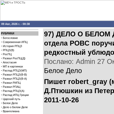
09 Авг, 2026 г. - 00:38
97) ДЕЛО О БЕЛОМ Д
РУБРИКИ
·
Богословие
отдела РОВС поручи
·
Современная ИПЦ
·
История РПЦЗ
·
РПЦЗ(В)
редкостный ублюдо
·
РосПЦ
·
Развал РосПЦ(Д)
Послано: Admin 27 Окт
·
Апостасия
·
МП в картинках
Белое Дело
·
Распад РПЦЗ(МП)
·
Развал РПЦЗ(В-В)
·
Развал РПЦЗ(В-А)
Пишет robert_gray 
·
Развал РИПЦ
·
Развал РПАЦ
Д.Птюшкин из Петер
·
Распад РПЦЗ(А)
·
Распад ИПЦ Греции
2011-10-26
·
Царский путь
·
Белое Дело
·
Дело о Белом Деле
·
Врангелиана