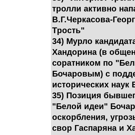
тролли активно нап
В.Г.Черкасова-Георг
Трость"
34) Мурло кандидат
Хандорина (в обще
соратником по "Бел
Бочаровым) с подд
исторических наук 
35) Позиция бывшег
"Белой идеи" Бочаро
оскорбления, угроз
свор Гаспаряна и Х