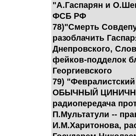
"А.Гаспарян и О.Ше
ФСБ РФ
78)"Смерть Совдепу
разоблачить Гаспар
Днепровского, Слов
фейков-подделок бл
Георгиевского
79) "Февралистский
ОБЫЧНЫЙ ЦИНИЧН
радиопередача про
П.Мультатули -- пр
И.М.Харитонова, ра