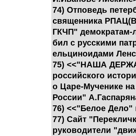
74) Отповедь петер
священника РПАЦ(В)
ГКЧП" демократам-л
бил с русскими пат
ельциноидами Ленсо
75) <<"НАША ДЕРЖА
российского истор
о Царе-Мученике на
России" А.Гаспарян
76) <<"Белое Дело"
77) Сайт "Перекличк
руководители "дви