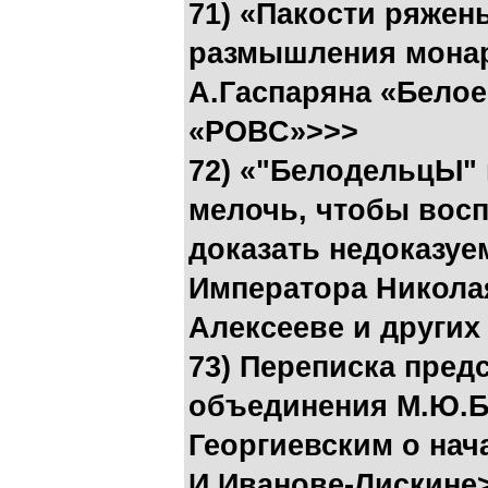
71) «Пакости ряжен
размышления монар
А.Гаспаряна «Белое
«РОВС»>>>
72) «"БелодельцЫ"
мелочь, чтобы восп
доказать недоказуем
Императора Никола
Алексееве и других
73) Переписка пред
объединения М.Ю.Б
Георгиевским о на
И.Иванове-Лискине