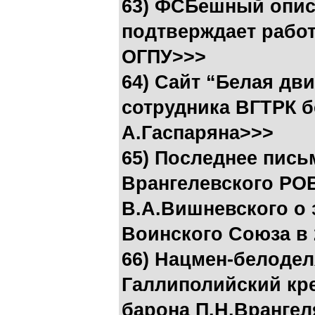
63) ФСБешный опис
подтверждает рабо
ОГПУ>>>
64) Cайт “Белая дв
сотрудника ВГТРК 
А.Гаспаряна>>>
65) Последнее пись
Врангелевского РО
В.А.Вишневского о 
Воинского Союза в 
66) Нацмен-белодел
Галлиполийский кре
барона П.Н.Врангел