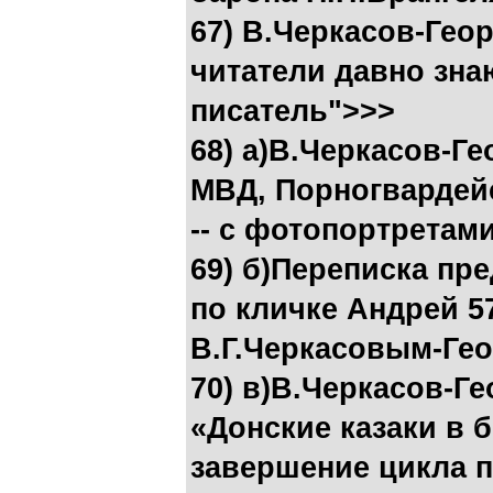
67) В.Черкасов-Ге
читатели давно знаю
писатель">>>
68) а)В.Черкасов-Г
МВД, Порногвардейс
-- с фотопортретам
69) б)Переписка пр
по кличке Андрей 57
В.Г.Черкасовым-Ге
70) в)В.Черкасов-Г
«Донские казаки в 
завершение цикла 