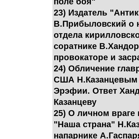
поле боя"
23) Издатель "Анти
В.Прибыловский о 
отдела кирилловск
соратнике В.Хандори
провокаторе и заср
24) Обличение глав
США Н.Казанцевым 
Эрэфии. Ответ Хан
Казанцеву
25) О личном враге
"Наша страна" Н.Каз
напарнике А.Гаспар