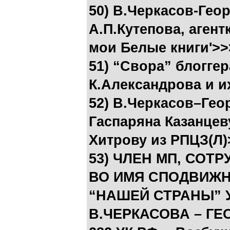
50) В.Черкасов-Гео
А.П.Кутепова, аген
мои Белые книги'>>
51) “Свора” блогге
К.Александрова и и
52) В.Черкасов–Гео
Гаспаряна Казанцев
Хитрову из РПЦЗ(Л)
53) ЧЛЕН МП, СОТР
ВО ИМЯ СПОДВИЖНИ
“НАШЕЙ СТРАНЫ” 
В.ЧЕРКАСОВА – ГЕ