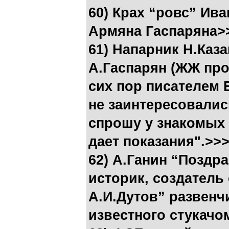
60) Крах “ровс” Ив
Армяна Гаспаряна>
61) Напарник Н.Каза
А.Гаспарян (ЖЖ про
сих пор писателем
не заинтересовалис
спрошу у знакомых 
дает показания".>>
62) А.Ганин “Поздр
историк, создатель 
А.И.Дутов” развенчи
известного стукач