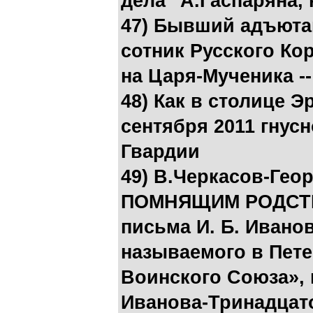
дела" А.Гаспаряна,
47) Бывший адъютан
сотник Русского Ко
на Царя-Мученика --
48) Как в столице Э
сентября 2011 гнус
Гвардии
49) В.Черкасов-Ге
ПОМНЯЩИМ РОДСТВА
письма И. Б. Иванов
называемого в Пете
Воинского Союза», 
Иванова-Тринадцат