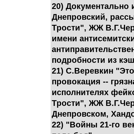
20) Документально
Днепровский, расс
Трости", ЖЖ В.Г.Чер
имени антисемитски
антиправительствен
подробности из кэш
21) С.Веревкин "Эт
провокация -- грязн
исполнителях фейк
Трости", ЖЖ В.Г.Чер
Днепровском, Ханд
22) "Войны 21-го ве