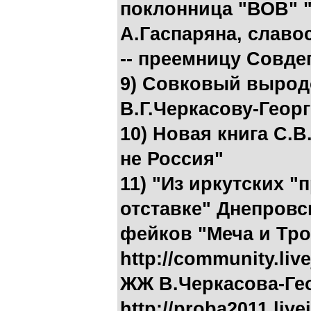
поклонница "ВОВ" "
А.Гаспаряна, слав
-- преемницу Совде
9) Совковый вырод
В.Г.Черкасову-Геор
10) Новая книга С.В
не Россия"
11) "Из иркутских 
отставке" Днепровск
фейков "Меча и Тро
http://community.liv
ЖЖ В.Черкасова-Ге
http://proba2011.live