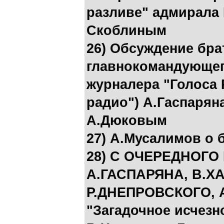
разливе" адмирала 
Скоблиным
26) Обсуждение бр
главнокомандующег
журналера "Голоса 
радио") А.Гаспарян
А.Дюковым
27) А.Мусалимов о 
28) С ОЧЕРЕДНОГО
А.ГАСПАРЯНА, В.Х
Р.ДНЕПРОВСКОГО, 
"Загадочное исчезн