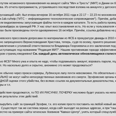
путем незаконного проникновения на аккаунт сайта "Меч и Трость" (МИТ) в Дании он 
ва. Из отчета программиста, устранявшего последствия взлома на аккаунте у датског
пускающий сайт, был вчера вечером 16 октября 2011 года в 22.17 -- 22.23 по московск
w.1ab.ru/help ("ИТС -- информационно-технологическое сопровождение"). Причём, добав
ыли видоизменены запускающие файлы почти в каждом каталоге. То есть работа прове
 провайдера за границей РФ. У нас опыт восстановления есть. Но если у пользователя 
ах были произведены почти одновременно 16 октября. Причём, ссылка добавлена на ро
иевского прессовали допросами по материалам из ФСБ в прокуратуре дважды в 2010 го
о запрещенного Вероисповедания Христова, теперь, судя по всему, принято решение 
е привлечения к уголовной ответственности Владимира Георгиевича и его заключения 
выступающих под названием "Редакция МИТ". Нашим противникам гораздо эффективнее
тров страниц ежедневно!
См. каждый день автоматически обновляющуюся статист
 из ФСБ? Много ума и опыта не надо, чтобы подламывать аккаунт, воровать пароли, 
т.п. Но насколько долго и скрытно, анонимно это может продолжаться?
щих обычно через прокси-серверы, Лубянскую лапу почти невозможно. Но обязательно 
ЬНО не могут найти непосредственных виновников его смерти. Эрэфовские органы в
Й оценки этого убийства, без всяких ссылок на документальные доказательства, хв
ы и т.п.
 действия продолжатся, то ПО ИХ РИСУНКУ, ПОЧЕРКУ несложно будет указать на неп
е результаты этих действий.
убить сайт за границей Эрэфии, т.к. его копию просто поставить на любой новый ак
Существует так же система зеркал, когда сайт выходит на разных адресах, и при "гаш
вестно на примере сайта чеченских боевиков "Кавказ-Центр", унять который спецслужб