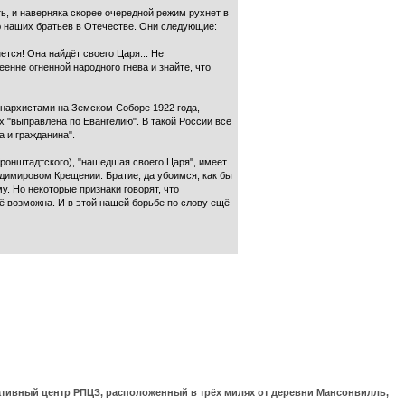
ь, и наверняка скорее очередной режим рухнет в
ю наших братьев в Отечестве. Они следующие:
ется! Она найдёт своего Царя... Не
еенне огненной народного гнева и знайте, что
онархистами на Земском Соборе 1922 года,
ех "выправлена по Евангелию". В такой России все
а и гражданина".
Кронштадтского), "нашедшая своего Царя", имеет
адимировом Крещении. Братие, да убоимся, как бы
. Но некоторые признаки говорят, что
ё возможна. И в этой нашей борьбе по слову ещё
ративный центр РПЦЗ, расположенный в трёх милях от деревни Мансонвилль,