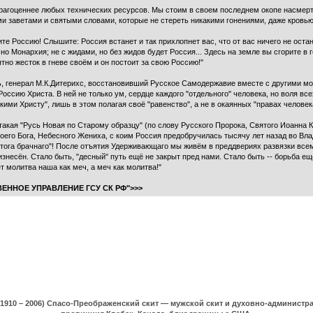
драгоценнее любых технических ресурсов. Мы стоим в своем последнем окопе насмерт
и заветами и святыми словами, которые не стереть никакими гонениями, даже кровь
те Россию! Слышите: Россия встанет и так прихлопнет вас, что от вас ничего не остан
о Монархия; не с жидами, но без жидов будет Россия... Здесь на земле вы сгорите в г
тно жесток в гневе своём и он постоит за свою Россию!"
ть, генерал М.К.Дитерихс, восстановивший Русское Самодержавие вместе с другими м
Россию Христа. В ней не только ум, сердце каждого "отдельного" человека, но воля вс
ими Христу", лишь в этом полагая своё "равенство", а не в окаянных "правах человек
акая "Русь Новая по Старому образцу" (по слову Русского Пророка, Святого Иоанна 
воего Бога, Небесного Жениха, с коим Россия предобручилась тысячу лет назад во Вл
тога брачнаго"! После отъятия Удерживающаго мы живём в преддвериях развязки всему
несён. Стало быть, "десный" путь ещё не закрыт пред нами. Стало быть -- борьба ещ
т молитва наша как меч, а меч как молитва!"
ЕННОЕ УПРАВЛЕНИЕ ГСУ СК РФ">>>
(1910 – 2006) Спасо-Преображенский скит — мужской скит и духовно-админист