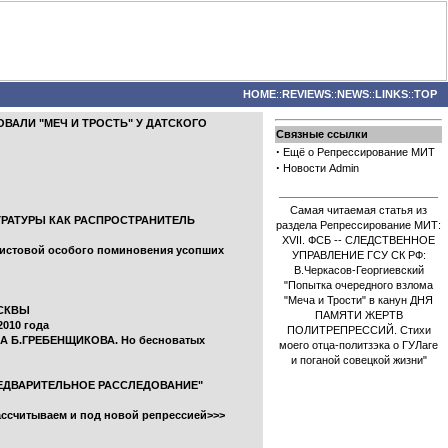
HOME
::
REVIEWS
::
NEWS
::
LINKS
::
TOP
РОВАЛИ "МЕЧ И ТРОСТЬ" У ДАТСКОГО
Связные ссылки
·
Ещё о Репрессирование МИТ
·
Новости Admin
Самая читаемая статья из
ОКУРАТУРЫ КАК РАСПРОСТРАНИТЕЛЬ
раздела Репрессирование МИТ:
XVII. ФСБ -- СЛЕДСТВЕННОЕ
ристовой особого поминовения усопших
УПРАВЛЕНИЕ ГСУ СК РФ:
В.Черкасов-Георгиевский
"Попытка очередного взлома
"Меча и Трости" в канун ДНЯ
ОСКВЫ
ПАМЯТИ ЖЕРТВ
010 года
ПОЛИТРЕПРЕССИЙ. Стихи
 Б.ГРЕБЕНЩИКОВА. Но бесноватых
моего отца-политзэка о ГУЛаге
и поганой совецкой жизни"
ПРЕДВАРИТЕЛЬНОЕ РАССЛЕДОВАНИЕ"
рассчитываем и под новой репрессией>>>