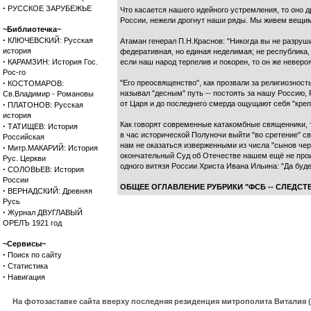
·
РУССКОЕ ЗАРУБЕЖЬЕ
Что касается нашего идейного устремления, то оно 
России, нежели дрогнут наши ряды. Мы живем вещим
~Библиотечка~
·
КЛЮЧЕВСКИЙ: Русская
Атаман генерал П.Н.Краснов: "Никогда вы не разруши
история
федеративная, но единая неделимая; не республика, н
·
КАРАМЗИН: История Гос.
если наш народ терпелив и покорен, то он же невероя
Рос-го
·
"Его преосвященство", как прозвали за религиознос
КОСТОМАРОВ:
называл "десным" путь -- постоять за нашу Россию, 
Св.Владимир - Романовы
·
от Царя и до последнего смерда ощущают себя "крепк
ПЛАТОНОВ: Русская
история
Как говорят современные катакомбные священники, т
·
ТАТИЩЕВ: История
в час исторической Полуночи выйти "во сретение" с
Российская
нам не оказаться изверженными из числа "сынов чер
·
Митр.МАКАРИЙ: История
окончательный Суд об Отечестве нашем ещё не произ
Рус. Церкви
одного витязя России Христа Ивана Ильина: "Да буде
·
СОЛОВЬЕВ: История
России
ОБЩЕЕ ОГЛАВЛЕНИЕ РУБРИКИ "ФСБ -- СЛЕДСТВ
·
ВЕРНАДСКИЙ: Древняя
Русь
·
Журнал ДВУГЛАВЫЙ
ОРЕЛЪ 1921 год
~Сервисы~
·
Поиск по сайту
·
Статистика
·
Навигация
На фотозаставке сайта вверху последняя резиденция митрополита Виталия 