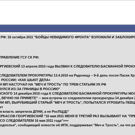
СК РФ: 16 октября 2011 "БОЙЦЫ НЕВИДИМОГО ФРОНТА" ВЗЛОМАЛИ И ЗАБЛОКИ
ПРАВЛЕНИЕ ГСУ СК РФ:
В-ГЕОРГИЕВСКИЙ 13 апреля 2010 года ВЫЗВАН К СЛЕДОВАТЕЛЮ БАСМАННОЙ ПР
ЛЕДОВАТЕЛЕМ ПРОКУРАТУРЫ 13.4.2010 на Радоницу – 9-й день после Пасхи Х
Ы РОССИИ: «КАК ШЬЮТ ДЕЛА»
 МП НАСТУЧАЛ НА "МЕЧ И ТРОСТЬ" ПО ТРЕМ СТАТЬЯМ УК РФ
НУЛСЯ ИЗ-ЗА ГРАНИЦЫ В РОССИЮ"
ВСКОГО 14 декабря 2010 года К СЛЕДОВАТЕЛЮ БАСМАННОЙ ПРОКУРАТУРЫ М
ЕЧНО НА ПРИМЕТЕ" -- моя встреча со следователем прокуратуры 14 декабря 2
ИИ МП, ВЫРУБИВШИЙ СТАРЫЙ "МЕЧ И ТРОСТЬ", ПОПЫТАЛСЯ УГРОБИТЬ ПЕВЦА
ит
я власть запретила ДПНИ, а не РосПЦ(Д)"
ЧЕРКАСОВ-ГЕОРГИЕВСКИЙ "16 мая 2011 МЕНЯ В ТРЕТИЙ РАЗ ВЫЗЫВАЮТ НА "
О СЛЕДОВАТЕЛЕМ 16 мая 2011 года">>>
 подполья", сообщающий новости об ИПХ, поддерживал "Меч и Трость", на что 