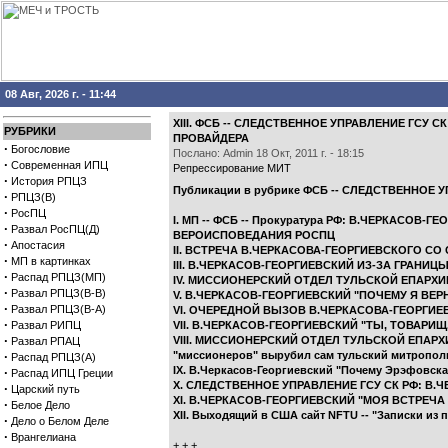
08 Авг, 2026 г. - 11:44
XIII. ФСБ -- СЛЕДСТВЕННОЕ УПРАВЛЕНИЕ ГСУ 
РУБРИКИ
ПРОВАЙДЕРА
·
Богословие
Послано: Admin 18 Окт, 2011 г. - 18:15
·
Современная ИПЦ
Репрессирование МИТ
·
История РПЦЗ
Публикации в рубрике ФСБ -- СЛЕДСТВЕННОЕ У
·
РПЦЗ(В)
·
РосПЦ
I. МП -- ФСБ -- Прокуратура РФ: В.ЧЕРКАСО
·
Развал РосПЦ(Д)
ВЕРОИСПОВЕДАНИЯ РОСПЦ
·
Апостасия
II. ВСТРЕЧА В.ЧЕРКАСОВА-ГЕОРГИЕВСКОГО СО С
·
МП в картинках
III. В.ЧЕРКАСОВ-ГЕОРГИЕВСКИЙ ИЗ-ЗА ГРАНИЦ
·
Распад РПЦЗ(МП)
IV. МИССИОНЕРСКИЙ ОТДЕЛ ТУЛЬСКОЙ ЕПАРХИИ
·
Развал РПЦЗ(В-В)
V. В.ЧЕРКАСОВ-ГЕОРГИЕВСКИЙ "ПОЧЕМУ Я ВЕР
·
Развал РПЦЗ(В-А)
VI. ОЧЕРЕДНОЙ ВЫЗОВ В.ЧЕРКАСОВА-ГЕОРГИЕ
·
Развал РИПЦ
VII. В.ЧЕРКАСОВ-ГЕОРГИЕВСКИЙ "ТЫ, ТОВАРИЩ, В
·
VIII. МИССИОНЕРСКИЙ ОТДЕЛ ТУЛЬСКОЙ ЕПАРХ
Развал РПАЦ
·
"миссионеров" вырубил сам тульский митропол
Распад РПЦЗ(А)
IX. В.Черкасов-Георгиевский "Почему Эрэфовска
·
Распад ИПЦ Греции
X. СЛЕДСТВЕННОЕ УПРАВЛЕНИЕ ГСУ СК РФ: В.
·
Царский путь
XI. В.ЧЕРКАСОВ-ГЕОРГИЕВСКИЙ "МОЯ ВСТРЕЧА С
·
Белое Дело
XII. Выходящий в США сайт NFTU -- "Записки из
·
Дело о Белом Деле
·
Врангелиана
+ + +