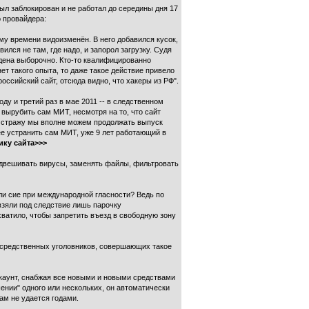
был заблокирован и не работал до середины дня 17
о провайдера:
ому времени видоизменён. В него добавился кусок,
ился не там, где надо, и запорол загрузку. Судя
дена выборочно. Кто-то квалифицированно
нет такого опыта, то даже такое действие привело
ссийский сайт, отсюда видно, что хакеры из РФ".
ду и третий раз в мае 2011 -- в следственном
вырубить сам МИТ, несмотря на то, что сайт
под стражу мы вполне можем продолжать выпуск
 устранить сам МИТ, уже 9 лет работающий в
ику сайта>>>
подвешивать вирусы, заменять файлы, фильтровать
ли сие при международной гласности? Ведь по
зяли под следствие лишь парочку
атило, чтобы запретить въезд в свободную зону
осредственных уголовников, совершающих такое
каунт, снабжая все новыми и новыми средствами
ении" одного или нескольких, он автоматически
ам не удается годами.