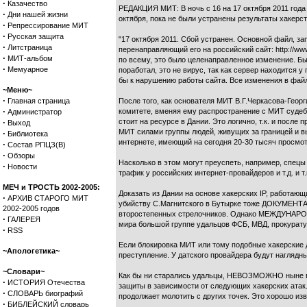
·
Казачество
РЕДАКЦИЯ МИТ: В ночь с 16 на 17 октября 2011 года 
·
Дни нашей жизни
октября, пока не были устранены результаты хакерст
·
Репрессирование МИТ
·
Русская защита
"17 октября 2011. Сбой устранен. Основной файл, за
·
Литстраница
перенаправляющий его на российский сайт: http://ww
·
МИТ-альбом
по всему, это было целенаправленное изменение. Б
·
Мемуарное
поработал, это не вирус, так как сервер находится у
бы к нарушению работы сайта. Все изменения в файл
~Меню~
·
Главная страница
После того, как основателя МИТ В.Г.Черкасова-Георг
·
комитете, вменяя ему распространение с МИТ судебн
Администратор
·
стоит на ресурсе в Дании. Это логично, т.к. и посл
Выход
МИТ силами группы людей, живущих за границей и 
·
Библиотека
интернете, имеющий на сегодня 20-30 тысяч просмо
·
Состав РПЦЗ(В)
·
Обзоры
Насколько в этом могут преуспеть, например, спецы
·
Новости
трафик у российских интернет-провайдеров и т.д. и 
МЕЧ и ТРОСТЬ 2002-2005:
Доказать из Дании на основе хакерских IP, работаю
·
АРХИВ СТАРОГО МИТ
убийству С.Магнитского в Бутырке тоже ДОКУМЕНТАЛ
2002-2005 годов
второстепенных стрелочников. Однако МЕЖДУНАРОДНО
·
ГАЛЕРЕЯ
мира большой группе удальцов ФСБ, МВД, прокуратур
·
RSS
Если блокировка МИТ или тому подобные хакерские
~Апологетика~
преступление. У датского провайдера будут наглядны
~Словари~
Как бы ни старались удальцы, НЕВОЗМОЖНО ныне выр
·
ИСТОРИЯ Отечества
защиты в зависимости от следующих хакерских атак. 
·
СЛОВАРЬ биографий
продолжает молотить с других точек. Это хорошо из
·
БИБЛЕЙСКИЙ словарь