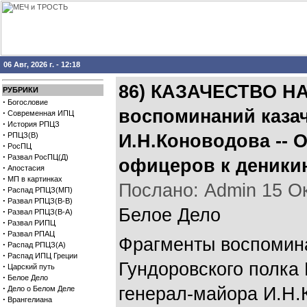
06 Авг, 2026 г. - 12:18
86) КАЗАЧЕСТВО Н
РУБРИКИ
·
Богословие
воспоминаний казач
·
Современная ИПЦ
·
История РПЦЗ
·
РПЦЗ(В)
И.Н.Коноводова -- 
·
РосПЦ
·
Развал РосПЦ(Д)
офицеров к деники
·
Апостасия
·
МП в картинках
Послано: Admin 15 Окт
·
Распад РПЦЗ(МП)
·
Развал РПЦЗ(В-В)
Белое Дело
·
Развал РПЦЗ(В-А)
·
Развал РИПЦ
·
Развал РПАЦ
Фрагменты воспомина
·
Распад РПЦЗ(А)
·
Распад ИПЦ Греции
Гундоровского полка
·
Царский путь
·
Белое Дело
·
генерал-майора И.Н.
Дело о Белом Деле
·
Врангелиана