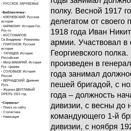
годы занимал должно
·
РУССКОЕ ЗАРУБЕЖЬЕ
полку. Весной 1917 
~Библиотечка~
·
КЛЮЧЕВСКИЙ: Русская
делегатом от своего 
история
·
КАРАМЗИН: История Гос.
1918 года Иван Ники
Рос-го
·
КОСТОМАРОВ:
Св.Владимир - Романовы
армии. Участвовал в
·
ПЛАТОНОВ: Русская
история
Георгиевского полка.
·
ТАТИЩЕВ: История
Российская
произведен в генера
·
Митр.МАКАРИЙ: История
Рус. Церкви
·
СОЛОВЬЕВ: История
года занимал должно
России
·
ВЕРНАДСКИЙ: Древняя
пешей бригадой, с но
Русь
·
Журнал ДВУГЛАВЫЙ
года – должность нач
ОРЕЛЪ 1921 год
~Сервисы~
дивизии, с весны до 
·
Поиск по сайту
·
Статистика
командующего 1-й бр
·
Навигация
дивизии, с ноября 19