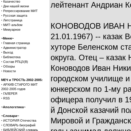
·
Казачество
лейтенант Андриан К
·
Дни нашей жизни
·
Репрессирование МИТ
·
Русская защита
·
Литстраница
КОНОВОДОВ ИВАН НИ
·
МИТ-альбом
·
Мемуарное
21.01.1967) -- казак 
~Меню~
·
Главная страница
хуторе Беленском ст
·
Администратор
·
Выход
округа. Отец – казак
·
Библиотека
·
Состав РПЦЗ(В)
Коноводов Иван Ники
·
Обзоры
·
Новости
городском училище и
МЕЧ и ТРОСТЬ 2002-2005:
·
АРХИВ СТАРОГО МИТ
юнкерском по 1-му р
2002-2005 годов
·
ГАЛЕРЕЯ
офицера получил в 19
·
RSS
~Апологетика~
й Донской казачий по
~Словари~
Мировой и Гражданск
·
ИСТОРИЯ Отечества
·
СЛОВАРЬ биографий
·
БИБЛЕЙСКИЙ словарь