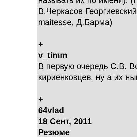
называть их по имени). 
В.Черкасов-Георгиевски
maitesse, Д.Барма)
+
v_timm
В первую очередь С.В. В
кириенковцев, ну а их н
+
64vlad
18 Сент, 2011
Резюме