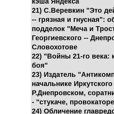
кэша Яндекса
21) С.Веревкин "Это д
-- грязная и гнусная":
подделок "Меча и Трос
Георгиевского -- Днепр
Словохотове
22) "Войны 21-го века:
боя"
23) Издатель "Антиком
начальнике Иркутского
Р.Днепровском, соратни
- "стукаче, провокатор
24) Обличение главре