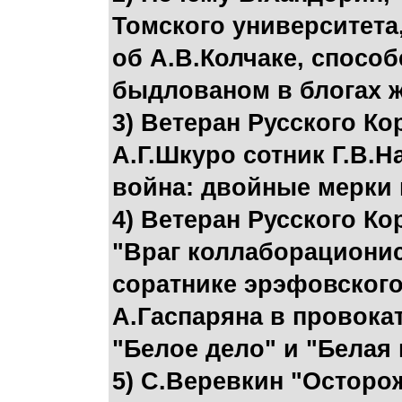
Томского университета
об А.В.Колчаке, спосо
быдлованом в блогах 
3) Ветеран Русского Ко
А.Г.Шкуро сотник Г.В.
война: двойные мерки
4) Ветеран Русского Ко
"Враг коллаборационист
соратнике эрэфовског
А.Гаспаряна в провока
"Белое дело" и "Белая
5) С.Веревкин "Осторо