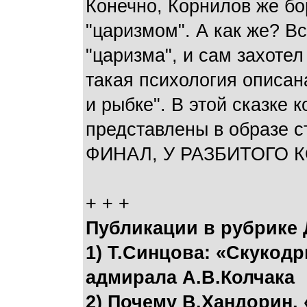
Конечно, Корнилов же б
"царизмом". А как же? Вс
"царизма", и сам захотел
такая психология описан
и рыбке". В этой сказке 
представлены в образе 
ФИНАЛ, У РАЗБИТОГО 
+ + +
Публикации в рубрике
1) Т.Синцова: «Скукод
адмирала А.В.Колчака
2) Почему В.Хандорин,