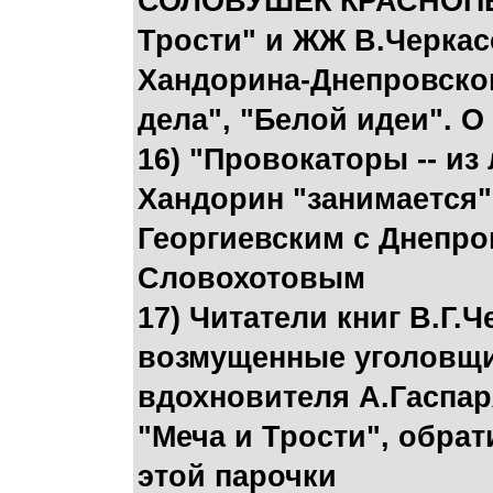
СОЛОВУШЕК КРАСНОПЕР
Трости" и ЖЖ В.Черкасо
Хандорина-Днепровског
дела", "Белой идеи". 
16) "Провокаторы -- из 
Хандорин "занимается"
Георгиевским с Днепро
Словохотовым
17) Читатели книг В.Г.
возмущенные уголовщи
вдохновителя А.Гаспар
"Меча и Трости", обрат
этой парочки