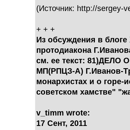
(Источник: http://sergey-v
+ + +
Из обсуждения в блоге
протодиакона Г.Иванов
см. ее текст:
81)ДЕЛО О
МП(РПЦЗ-А) Г.Иванов-Т
монархистах и о горе-и
советском хамстве" "ж
v_timm wrote:
17 Сент, 2011