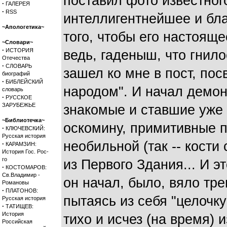
поставил фото известног
·
ГАЛЕРЕЯ
·
RSS
интеллигентнейшее и бла
~Апологетика~
того, чтобы его настояще
~Словари~
·
ИСТОРИЯ
ведь, гаденыш, что гнило
Отечества
·
СЛОВАРЬ
зашел ко мне в пост, по
биографий
·
БИБЛЕЙСКИЙ
народом". И начал демон
словарь
·
РУССКОЕ
ЗАРУБЕЖЬЕ
знакомые и ставшие уж
~Библиотечка~
оскомину, примитивные п
·
КЛЮЧЕВСКИЙ:
Русская история
необильной (так -- кости
·
КАРАМЗИН:
История Гос. Рос-
го
из Первого Здания... И эт
·
КОСТОМАРОВ:
Св.Владимир -
он начал, было, вяло тр
Романовы
·
ПЛАТОНОВ:
пытаясь из себя "целочку
Русская история
·
ТАТИЩЕВ:
История
тихо и исчез (на время)
Российская