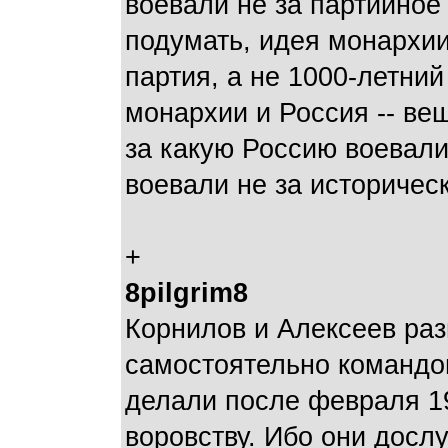
воевали не за партийное
подумать, идея монархии
партия, а не 1000-летни
монархии и Россия -- ве
за какую Россию воевал
воевали не за историчес
+
8pilgrim8
Корнилов и Алексеев раз
самостоятельно командов
делали после февраля 1
воровству. Ибо они досл