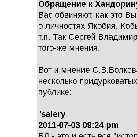
Обращение к Хандорин
Вас обвиняют, как это Вы
о личностях Якобия, Коб
т.п. Так Сергей Владими
того-же мнения.
Вот и мнение С.В.Волкова
несколько придурковатых 
публике:
"
salery
2011-07-03 09:24 pm
БД - это и есть вся "ист