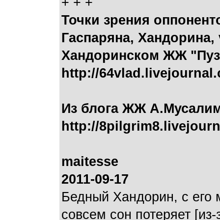
+ + +
Точки зрения оппонен
Гаспаряна, Хандорина,
Хандоринском ЖЖ "Пу
http://64vlad.livejourn
Из блога ЖЖ А.Мусали
http://8pilgrim8.livejo
maitesse
2011-09-17
Бедный Хандорин, с его 
совсем сон потеряет [из-