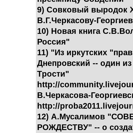
9) Совковый выродок 
В.Г.Черкасову-Георгие
10) Новая книга С.В.Во
Россия"
11) "Из иркутских "пра
Днепровский -- один и
Трости"
http://community.livejo
В.Черкасова-Георгиевс
http://proba2011.livejou
12) А.Мусалимов "СО
РОЖДЕСТВУ" -- о созда