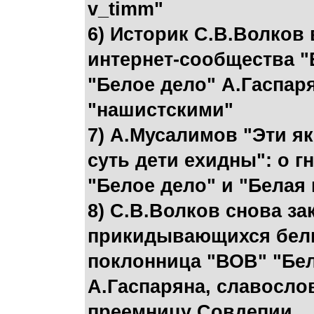
v_timm"
6) Историк С.В.Волков 
интернет-сообщества "
"Белое дело" А.Гаспар
"нашистскими"
7) А.Мусалимов "Эти я
суть дети ехидны": о г
"Белое дело" и "Белая
8) С.В.Волков снова за
прикидывающихся бел
поклонница "ВОВ" "Бел
А.Гаспаряна, славосло
преемницу Совдепии