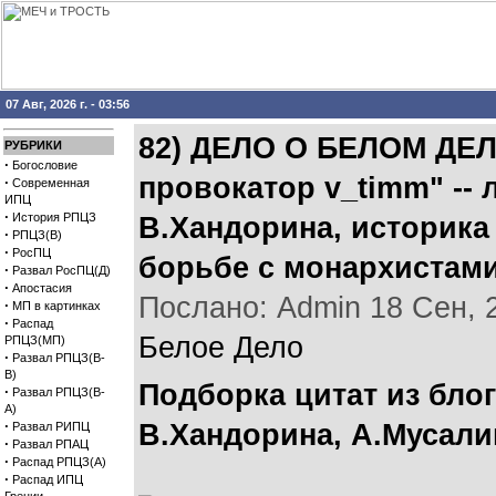
07 Авг, 2026 г. - 03:56
82) ДЕЛО О БЕЛОМ ДЕЛ
РУБРИКИ
·
Богословие
провокатор v_timm" -- 
·
Современная
ИПЦ
·
История РПЦЗ
В.Хандорина, историка 
·
РПЦЗ(В)
·
РосПЦ
борьбе с монархистам
·
Развал РосПЦ(Д)
·
Апостасия
Послано: Admin 18 Сен, 20
·
МП в картинках
·
Распад
Белое Дело
РПЦЗ(МП)
·
Развал РПЦЗ(В-
В)
Подборка цитат из бло
·
Развал РПЦЗ(В-
А)
·
В.Хандорина, А.Мусали
Развал РИПЦ
·
Развал РПАЦ
·
Распад РПЦЗ(А)
·
Распад ИПЦ