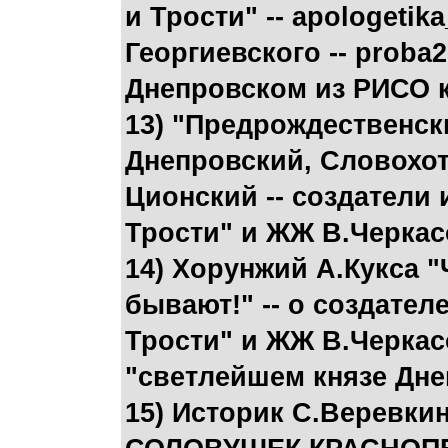
и Трости" -- apologetik
Георгиевского -- proba2
Днепровском из РИСО 
13) "Предрождественски
Днепровский, Словохот
Ционский -- создатели 
Трости" и ЖЖ В.Черкас
14) Хорунжий А.Кукса 
бывают!" -- о создател
Трости" и ЖЖ В.Черкас
"светлейшем князе Дн
15) Историк С.Веревк