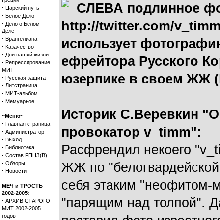
Греции
СЛЕВА подлинное фот
·
Царский путь
·
Белое Дело
http://twitter.com/v_ti
·
Дело о Белом
Деле
·
Врангелиана
использует фотографию
·
Казачество
·
Дни нашей жизни
ефрейтора Русского Ко
·
Репрессирование
МИТ
юзерпике в своем ЖЖ (ht
·
Русская защита
·
Литстраница
·
МИТ-альбом
·
Мемуарное
Историк С.Веревкин "
~Меню~
·
Главная страница
провокатор v_timm":
·
Администратор
·
Выход
Расфрендил некоего "v_t
·
Библиотека
·
Состав РПЦЗ(В)
·
Обзоры
ЖЖ по "белогвардейской
·
Новости
себя этаким "неофитом-
МЕЧ и ТРОСТЬ
2002-2005:
"парящим над толпой". Да
·
АРХИВ СТАРОГО
МИТ 2002-2005
годов