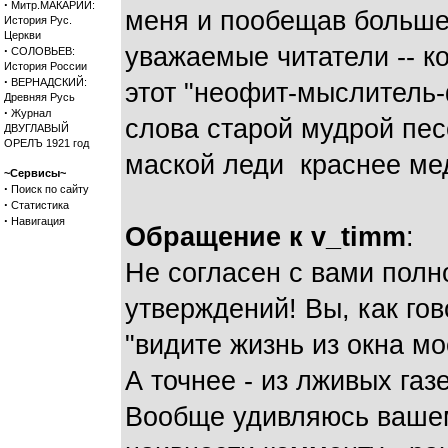
·
Митр.МАКАРИЙ:
меня и пообещав больше 
История Рус.
Церкви
уважаемые читатели -- к
·
СОЛОВЬЕВ:
История России
·
ВЕРНАДСКИЙ:
этот "неофит-мыслитель-
Древняя Русь
·
Журнал
слова старой мудрой пес
ДВУГЛАВЫЙ
ОРЕЛЪ 1921 год
маской леди краснее мед
~Сервисы~
·
Поиск по сайту
·
Статистика
·
Навигация
Обращение к v_timm
:
Не согласен с вами полн
утверждений! Вы, как го
"видите жизнь из окна м
А точнее - из лживых газ
Вообще удивляюсь вашем