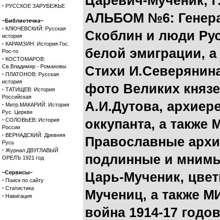
Царевич-Мученик, Г
·
РУССКОЕ ЗАРУБЕЖЬЕ
АЛЬБОМ №6: Генера
~Библиотечка~
·
КЛЮЧЕВСКИЙ: Русская
Скоблин и люди Рус
история
·
КАРАМЗИН: История Гос.
белой эмиграции
, 
Рос-го
·
КОСТОМАРОВ:
Св.Владимир - Романовы
Стихи И.Северянина
·
ПЛАТОНОВ: Русская
история
фото Великих князе
·
ТАТИЩЕВ: История
Российская
А.И.Дутова, архиер
·
Митр.МАКАРИЙ: История
Рус. Церкви
·
СОЛОВЬЕВ: История
оккупанта
, а также
России
·
ВЕРНАДСКИЙ: Древняя
Православные архие
Русь
·
Журнал ДВУГЛАВЫЙ
подлинные и мним
ОРЕЛЪ 1921 год
~Сервисы~
Царь-Мученик, цве
·
Поиск по сайту
·
Статистика
Мучениц
, а также
МИ
·
Навигация
война 1914-17 годо