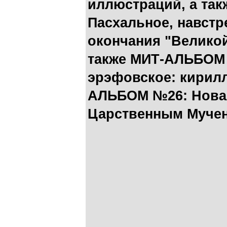
иллюстраций
, а та
Пасхальное, навстр
окончания "Велико
также
МИТ-АЛЬБОМ 
эрэфовское: кирил
АЛЬБОМ №26: Нова
Царственным Муче