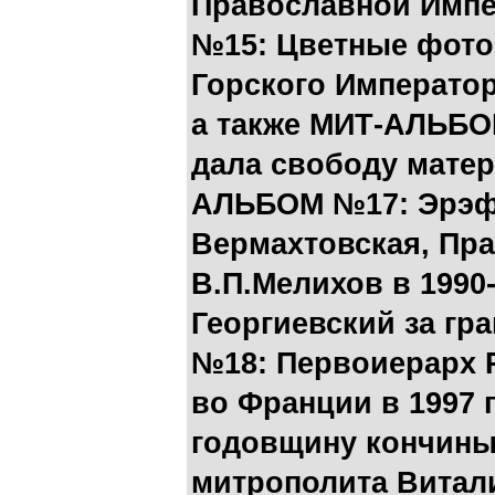
Православной Имп
№15: Цветные фото
Горского Императо
а также
МИТ-АЛЬБОМ
дала свободу матер
АЛЬБОМ №17: Эрэфо
Вермахтовская, Пра
В.П.Мелихов в 1990-
Георгиевский за гр
№18: Первоиерарх 
во Франции в 1997 г
годовщину кончины
митрополита Витал