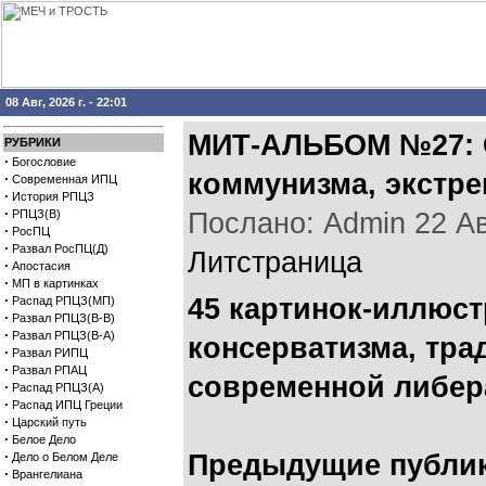
08 Авг, 2026 г. - 22:01
МИТ-АЛЬБОМ №27: О
РУБРИКИ
·
Богословие
коммунизма, экстре
·
Современная ИПЦ
·
История РПЦЗ
·
РПЦЗ(В)
Послано: Admin 22 Авг
·
РосПЦ
·
Развал РосПЦ(Д)
Литстраница
·
Апостасия
·
МП в картинках
·
45 картинок-иллюст
Распад РПЦЗ(МП)
·
Развал РПЦЗ(В-В)
·
Развал РПЦЗ(В-А)
консерватизма, тра
·
Развал РИПЦ
·
Развал РПАЦ
современной либер
·
Распад РПЦЗ(А)
·
Распад ИПЦ Греции
·
Царский путь
·
Белое Дело
·
Предыдущие публи
Дело о Белом Деле
·
Врангелиана