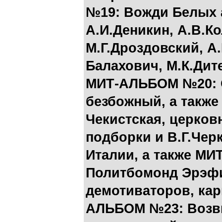
№19: Вожди Белых 
А.И.Деникин, А.В.Ко
М.Г.Дроздовский, А.
Балахович, М.К.Дит
МИТ-АЛЬБОМ №20: 
безбожный
, а такж
Чекистская, церков
подборки и В.Г.Чер
Италии
, а также
МИТ
Политбомонд Эрэфии
демотиваторов, ка
АЛЬБОМ №23: Возвы