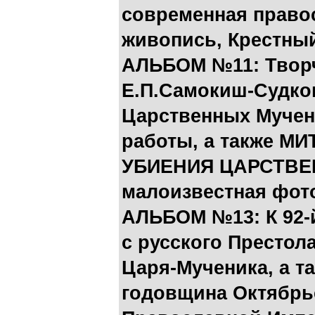
современная право
живопись, Крестный
АЛЬБОМ №11: Твор
Е.П.Самокиш-Судков
Царственных Мучени
работы
, а также
МИТ
УБИЕНИЯ ЦАРСТВ
малоизвестная фот
АЛЬБОМ №13: К 9
с русского Престол
Царя-Мученика
, а 
годовщина Октябрь