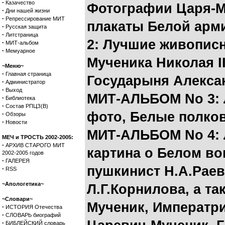
·
Казачество
Фотографии Царя-М
·
Дни нашей жизни
·
Репрессирование МИТ
плакаты Белой арм
·
Русская защита
·
Литстраница
2: Лучшие живописн
·
МИТ-альбом
·
Мемуарное
Мученика Николая II
~Меню~
·
Главная страница
Государыня Алекса
·
Администратор
·
Выход
МИТ-АЛЬБОМ No 3: 
·
Библиотека
·
Состав РПЦЗ(В)
фото, Белые полко
·
Обзоры
·
Новости
МИТ-АЛЬБОМ No 4: 
МЕЧ и ТРОСТЬ 2002-2005:
·
АРХИВ СТАРОГО МИТ
картина о Белом во
2002-2005 годов
·
ГАЛЕРЕЯ
пушкинист Н.А.Раев
·
RSS
~Апологетика~
Л.Г.Корнилова
, а т
~Словари~
Мученик, Императр
·
ИСТОРИЯ Отечества
·
СЛОВАРЬ биографий
·
БИБЛЕЙСКИЙ словарь