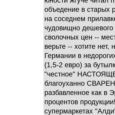
юности жгуче читал 
объедение в старых 
на соседнем прилавке
чудовищно дешевого 
сволочных цен -- мес
верьте -- хотите нет, 
Германии в недорогих
(1,5-2 евро) за бутыл
"честное" НАСТОЯЩЕЕ
благоуханно СВАРЕ
разбавленное как в 
процентов продукции
супермаркетах "Алди