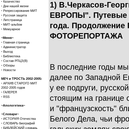
·
Казачество
1) В.Черкасов-Гео
·
Дни нашей жизни
·
Репрессирование МИТ
ЕВРОПЫ". Путевые з
·
Русская защита
·
Литстраница
года. Продолжени
·
МИТ-альбом
·
Мемуарное
ФОТОРЕПОРТАЖА
~Меню~
·
Главная страница
·
Администратор
·
Выход
·
Библиотека
·
Состав РПЦЗ(В)
В последние годы мы
·
Обзоры
·
Новости
далее по Западной Е
МЕЧ и ТРОСТЬ 2002-2005:
·
АРХИВ СТАРОГО МИТ
у ее подруги, русско
2002-2005 годов
·
ГАЛЕРЕЯ
стоящим на границе 
·
RSS
~Апологетика~
и "французскость" бл
~Словари~
Белого Дела, чьи фр
·
ИСТОРИЯ Отечества
·
СЛОВАРЬ биографий
·
БИБЛЕЙСКИЙ словарь