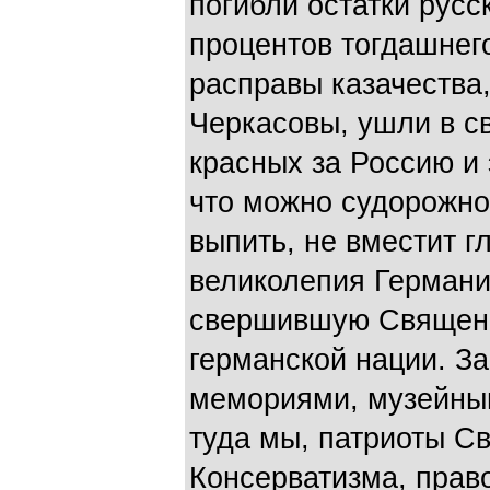
погибли остатки русс
процентов тогдашнег
расправы казачества,
Черкасовы, ушли в с
красных за Россию и 
что можно судорожно
выпить, не вместит г
великолепия Германии
свершившую Священ
германской нации. З
мемориями, музейны
туда мы, патриоты С
Консерватизма, прав