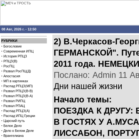
08 Авг, 2026 г. - 12:50
2) В.Черкасов-Гео
РУБРИКИ
·
Богословие
ГЕРМАНСКОЙ". Путе
·
Современная ИПЦ
·
История РПЦЗ
·
РПЦЗ(В)
2011 года. НЕМЕЦ
·
РосПЦ
·
Развал РосПЦ(Д)
Послано: Admin 11 Авг,
·
Апостасия
·
МП в картинках
Дни нашей жизни
·
Распад РПЦЗ(МП)
·
Развал РПЦЗ(В-В)
·
Развал РПЦЗ(В-А)
Начало темы:
·
Развал РИПЦ
·
Развал РПАЦ
ПОЕЗДКА К ДРУГУ:
·
Распад РПЦЗ(А)
·
Распад ИПЦ Греции
В ГОСТЯХ У А.МУСА
·
Царский путь
·
Белое Дело
·
ЛИССАБОН, ПОРТУ
Дело о Белом Деле
·
Врангелиана