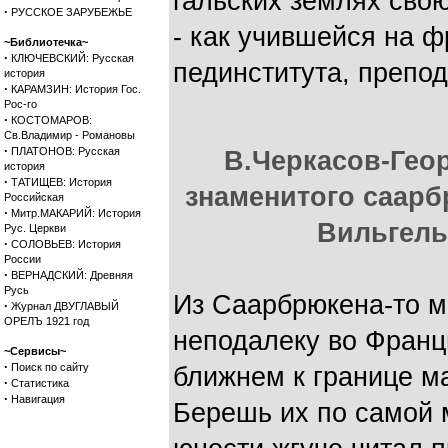
гальских землях свою
·
РУССКОЕ ЗАРУБЕЖЬЕ
- как учившейся на 
~Библиотечка~
·
КЛЮЧЕВСКИЙ: Русская
пединститута, препо
история
·
КАРАМЗИН: История Гос.
Рос-го
·
КОСТОМАРОВ:
Св.Владимир - Романовы
·
ПЛАТОНОВ: Русская
В.Черкасов-Гео
история
·
ТАТИЩЕВ: История
знаменитого саарб
Российская
·
Митр.МАКАРИЙ: История
Вильгель
Рус. Церкви
·
СОЛОВЬЕВ: История
России
·
ВЕРНАДСКИЙ: Древняя
Русь
Из Саарбрюкена-то м
·
Журнал ДВУГЛАВЫЙ
ОРЕЛЪ 1921 год
неподалеку во Франци
~Сервисы~
·
Поиск по сайту
ближнем к границе ма
·
Статистика
·
Навигация
Берешь их по самой 