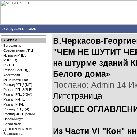
07 Авг, 2026 г. - 13:25
В.Черкасов-Георгие
РУБРИКИ
·
Богословие
"ЧЕМ НЕ ШУТИТ ЧЕРТ
·
Современная ИПЦ
·
История РПЦЗ
·
РПЦЗ(В)
на штурме зданий К
·
РосПЦ
·
Развал РосПЦ(Д)
Белого дома»
·
Апостасия
·
МП в картинках
Послано: Admin 14 Июл
·
Распад РПЦЗ(МП)
·
Развал РПЦЗ(В-В)
Литстраница
·
Развал РПЦЗ(В-А)
·
Развал РИПЦ
·
Развал РПАЦ
ОБЩЕЕ ОГЛАВЛЕНИ
·
Распад РПЦЗ(А)
·
Распад ИПЦ Греции
·
Царский путь
·
Белое Дело
·
Из Части VI "Кон" к
Дело о Белом Деле
·
Врангелиана