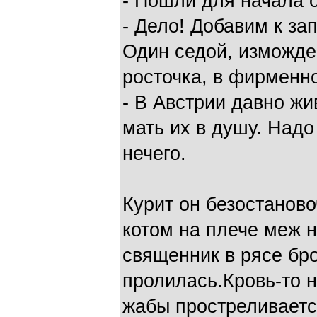
- Пошли для начала 
- Дело! Добавим к з
Один седой, изможд
росточка, в фирменно
- В Австрии давно жи
мать их в душу. Надо
нечего.
Курит он безостанов
котом на плече меж 
священник в рясе бро
пролилась.Кровь-то н
жабы простреливаетс