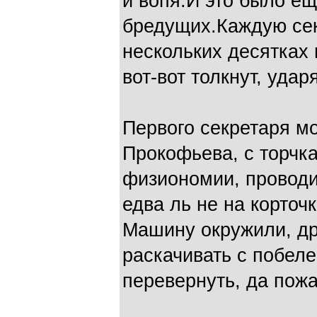
и вопя.И это было е
бредущих.Каждую сек
нескольких десятках
вот-вот толкнут, ударя
Первого секретаря мо
Прокофьева, с торчка
физиономии, проводил
едва ль не на корточ
Машину окружили, др
раскачивать с побел
перевернуть, да пож