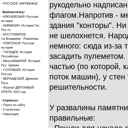
рукодельно надписан
·
РУССКОЕ ЗАРУБЕЖЬЕ
~Библиотечка~
флагом.Напротив - м
·
КЛЮЧЕВСКИЙ: Русская
история
здания "конторы". Ни
·
КАРАМЗИН: История Гос.
Рос-го
не шелохнется. Наро
·
КОСТОМАРОВ:
Св.Владимир - Романовы
·
ПЛАТОНОВ: Русская
немного: сюда из-за 
история
·
ТАТИЩЕВ: История
засадить пулеметом.
Российская
·
Митр.МАКАРИЙ: История
частью (по которой, к
Рус. Церкви
·
СОЛОВЬЕВ: История
России
поток машин), у стен
·
ВЕРНАДСКИЙ: Древняя
Русь
решительности.
·
Журнал ДВУГЛАВЫЙ
ОРЕЛЪ 1921 год
~Сервисы~
·
Поиск по сайту
У развалины памятни
·
Статистика
·
Навигация
правильные: