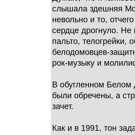
слышала здешняя Мос
невольно и то, отчег
сердце дрогнуло. Не
пальто, телогрейки, 
белодомовцев-защитн
рок-музыку и молили
В обугленном Белом 
были обречены, а стр
зачет.
Как и в 1991, тон за