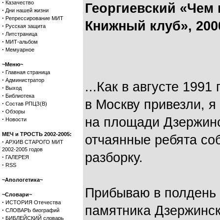
·
Казачество
Георгиевский «Чем 
·
Дни нашей жизни
·
Репрессирование МИТ
Книжный клуб», 200
·
Русская защита
·
Литстраница
·
МИТ-альбом
·
Мемуарное
~Меню~
·
Главная страница
·
Администратор
...Как в августе 1991
·
Выход
·
Библиотека
в Москву привезли, я
·
Состав РПЦЗ(В)
·
Обзоры
на площади Дзержинск
·
Новости
МЕЧ и ТРОСТЬ 2002-2005:
отчаянные ребята со
·
АРХИВ СТАРОГО МИТ
2002-2005 годов
разборку.
·
ГАЛЕРЕЯ
·
RSS
~Апологетика~
Прибываю в полдень 
~Словари~
·
ИСТОРИЯ Отечества
памятника Дзержинск
·
СЛОВАРЬ биографий
·
БИБЛЕЙСКИЙ словарь