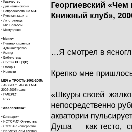
·
Казачество
Георгиевский «Чем 
·
Дни нашей жизни
·
Репрессирование МИТ
Книжный клуб», 200
·
Русская защита
·
Литстраница
·
МИТ-альбом
·
Мемуарное
~Меню~
·
Главная страница
·
Администратор
…Я смотрел в ясногл
·
Выход
·
Библиотека
·
Состав РПЦЗ(В)
·
Обзоры
Крепко мне пришлось
·
Новости
МЕЧ и ТРОСТЬ 2002-2005:
·
АРХИВ СТАРОГО МИТ
2002-2005 годов
«Шкуры своей жалко?
·
ГАЛЕРЕЯ
·
RSS
непосредственно руби
~Апологетика~
акватории пульсируе
~Словари~
·
ИСТОРИЯ Отечества
Душа – как тесто, с
·
СЛОВАРЬ биографий
·
БИБЛЕЙСКИЙ словарь