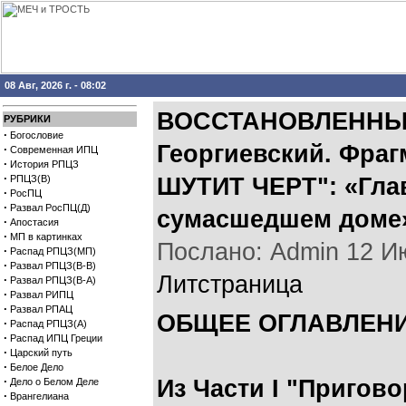
08 Авг, 2026 г. - 08:02
ВОССТАНОВЛЕННЫЕ
РУБРИКИ
·
Богословие
Георгиевский. Фраг
·
Современная ИПЦ
·
История РПЦЗ
·
РПЦЗ(В)
ШУТИТ ЧЕРТ": «Гла
·
РосПЦ
·
Развал РосПЦ(Д)
сумасшедшем доме
·
Апостасия
·
МП в картинках
Послано: Admin 12 Июл
·
Распад РПЦЗ(МП)
·
Развал РПЦЗ(В-В)
Литстраница
·
Развал РПЦЗ(В-А)
·
Развал РИПЦ
·
Развал РПАЦ
ОБЩЕЕ ОГЛАВЛЕНИ
·
Распад РПЦЗ(А)
·
Распад ИПЦ Греции
·
Царский путь
·
Белое Дело
·
Из Части I "Пригов
Дело о Белом Деле
·
Врангелиана