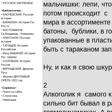
мальчишки: лепи, что
·
РУССКОЕ ЗАРУБЕЖЬЕ
~Библиотечка~
потом происходит с 
·
КЛЮЧЕВСКИЙ: Русская
история
мира в ассортименте 
·
КАРАМЗИН: История Гос.
Рос-го
батоны, бублики, в г
·
КОСТОМАРОВ:
Св.Владимир - Романовы
·
ПЛАТОНОВ: Русская
упакованные в пласт
история
·
ТАТИЩЕВ: История
быть с тараканом за
Российская
·
Митр.МАКАРИЙ: История
Рус. Церкви
·
СОЛОВЬЕВ: История
России
Ну, и как я свою шку
·
ВЕРНАДСКИЙ: Древняя
Русь
·
Журнал ДВУГЛАВЫЙ
ОРЕЛЪ 1921 год
2
~Сервисы~
·
Поиск по сайту
Алкоголик я самого к
·
Статистика
·
Навигация
сильно бит бывал в 