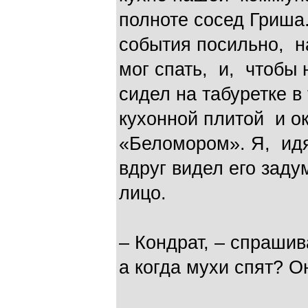
полноте сосед Гриша.
события посильно, н
мог спать, и, чтобы 
сидел на табуретке 
кухонной плитой и о
«Беломором». Я, идя 
вдруг видел его заду
лиц
– Кондрат, – спраши
а когда мухи спят? О