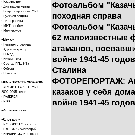
·
Казачество
Фотоальбом "Казачь
·
Дни нашей жизни
·
Репрессирование МИТ
походная справа
·
Русская защита
·
Литстраница
Фотоальбом "Казачь
·
МИТ-альбом
·
Мемуарное
62 малоизвестные ф
~Меню~
·
Главная страница
атаманов, воевавши
·
Администратор
·
Выход
войне 1941-45 годо
·
Библиотека
·
Состав РПЦЗ(В)
Сталина
·
Обзоры
·
Новости
ФОТОРЕПОРТАЖ: Ант
МЕЧ и ТРОСТЬ 2002-2005:
·
АРХИВ СТАРОГО МИТ
казаков у себя дом
2002-2005 годов
·
ГАЛЕРЕЯ
войне 1941-45 годо
·
RSS
~Апологетика~
~Словари~
·
ИСТОРИЯ Отечества
·
СЛОВАРЬ биографий
·
БИБЛЕЙСКИЙ словарь