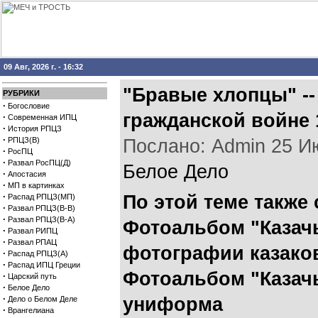
09 Авг, 2026 г. - 16:32
"Бравые хлопцы" --
РУБРИКИ
·
Богословие
гражданской войне 
·
Современная ИПЦ
·
История РПЦЗ
·
РПЦЗ(В)
Послано: Admin 25 Июн
·
РосПЦ
·
Развал РосПЦ(Д)
Белое Дело
·
Апостасия
·
МП в картинках
·
По этой теме также 
Распад РПЦЗ(МП)
·
Развал РПЦЗ(В-В)
·
Развал РПЦЗ(В-А)
Фотоальбом "Казачь
·
Развал РИПЦ
·
Развал РПАЦ
фотографии казако
·
Распад РПЦЗ(А)
·
Распад ИПЦ Греции
Фотоальбом "Казачь
·
Царский путь
·
Белое Дело
·
униформа
Дело о Белом Деле
·
Врангелиана