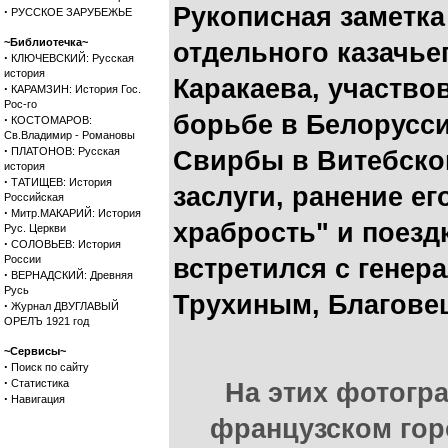
Рукописная заметка
·
РУССКОЕ ЗАРУБЕЖЬЕ
~Библиотечка~
отдельного казачье
·
КЛЮЧЕВСКИЙ: Русская
история
Каракаева, участво
·
КАРАМЗИН: История Гос.
Рос-го
борьбе в Белорусси
·
КОСТОМАРОВ:
Св.Владимир - Романовы
·
ПЛАТОНОВ: Русская
Свирбы в Витебской
история
·
ТАТИЩЕВ: История
заслуги, ранение е
Российская
·
Митр.МАКАРИЙ: История
храбрость" и поездк
Рус. Церкви
·
СОЛОВЬЕВ: История
России
встретился с гене
·
ВЕРНАДСКИЙ: Древняя
Русь
Трухиным, Благове
·
Журнал ДВУГЛАВЫЙ
ОРЕЛЪ 1921 год
~Сервисы~
·
Поиск по сайту
·
Статистика
На этих фотогра
·
Навигация
французском горо