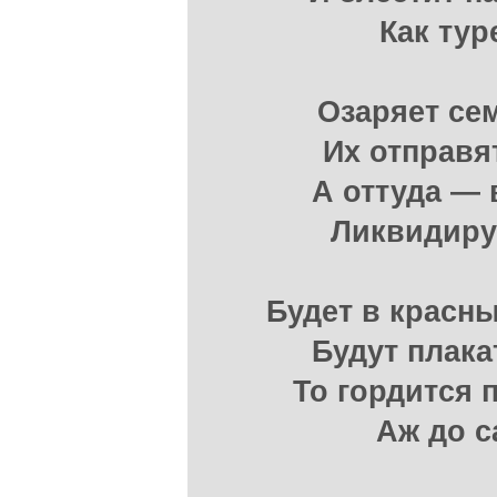
Как тур
Озаряет се
Их отправят
А оттуда — 
Ликвидирую
Будет в красн
Будут плакат
То гордится 
Аж до с