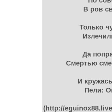
По сов
В ров с
Только ч
Излечил
Да попр
Смертью сме
И кружась
Пели: О
(http://eguinox88.li