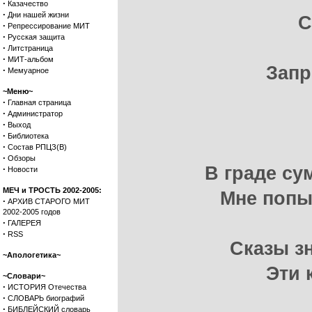
·
Казачество
·
Дни нашей жизни
С
·
Репрессирование МИТ
·
Русская защита
·
Литстраница
·
МИТ-альбом
Запр
·
Мемуарное
~Меню~
·
Главная страница
·
Администратор
·
Выход
·
Библиотека
·
Состав РПЦЗ(В)
·
Обзоры
В граде су
·
Новости
МЕЧ и ТРОСТЬ 2002-2005:
Мне попы
·
АРХИВ СТАРОГО МИТ
2002-2005 годов
·
ГАЛЕРЕЯ
·
RSS
Сказы з
~Апологетика~
Эти 
~Словари~
·
ИСТОРИЯ Отечества
·
СЛОВАРЬ биографий
·
БИБЛЕЙСКИЙ словарь