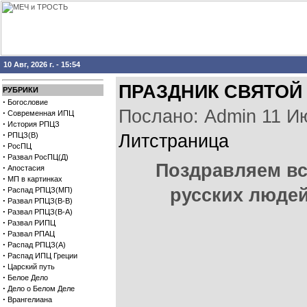
10 Авг, 2026 г. - 15:54
ПРАЗДНИК СВЯТОЙ
РУБРИКИ
·
Богословие
Послано: Admin 11 Июн
·
Современная ИПЦ
·
История РПЦЗ
·
РПЦЗ(В)
Литстраница
·
РосПЦ
·
Развал РосПЦ(Д)
Поздравляем вс
·
Апостасия
·
МП в картинках
·
русских людей
Распад РПЦЗ(МП)
·
Развал РПЦЗ(В-В)
·
Развал РПЦЗ(В-А)
·
Развал РИПЦ
·
Развал РПАЦ
·
Распад РПЦЗ(А)
·
Распад ИПЦ Греции
·
Царский путь
·
Белое Дело
·
Дело о Белом Деле
·
Врангелиана