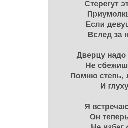
Стерегут 
Приумолк
Если деву
Вслед за 
Дверцу надо
Не сбежишь
Помню степь, 
И глух
Я встречаю
Он теперь
Не избег 