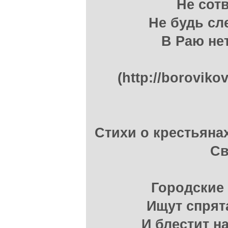
Не сот
Не будь сл
В Раю не
(http://boroviko
Стихи о крестьяна
Св
Городские
Ищут спрят
И блестит н