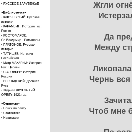
Жгли огн
·
РУССКОЕ ЗАРУБЕЖЬЕ
~Библиотечка~
Истерза
·
КЛЮЧЕВСКИЙ: Русская
история
·
КАРАМЗИН: История Гос.
Рос-го
Да пре
·
КОСТОМАРОВ:
Св.Владимир - Романовы
·
ПЛАТОНОВ: Русская
Между ст
история
·
ТАТИЩЕВ: История
Российская
·
Митр.МАКАРИЙ: История
Ликовала
Рус. Церкви
·
СОЛОВЬЕВ: История
России
Чернь вся
·
ВЕРНАДСКИЙ: Древняя
Русь
·
Журнал ДВУГЛАВЫЙ
ОРЕЛЪ 1921 год
Зачита
~Сервисы~
·
Поиск по сайту
Чтоб мне 
·
Статистика
·
Навигация