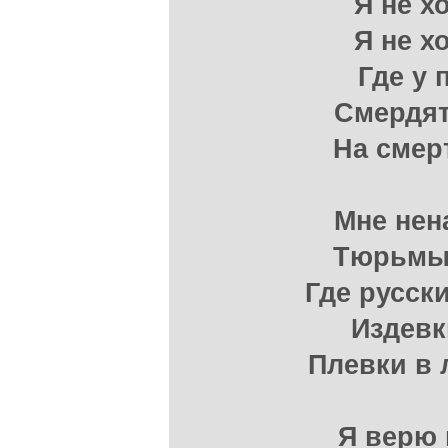
Я не х
Я не х
Где у
Смердят
На смер
Мне нен
Тюрьмы 
Где русск
Издевк
Плевки в 
Я верю 