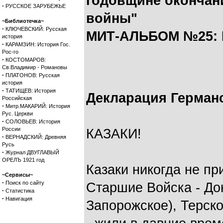
годовщине окончан
·
РУССКОЕ ЗАРУБЕЖЬЕ
войны"
~Библиотечка~
·
КЛЮЧЕВСКИЙ: Русская
МИТ-АЛЬБОМ №25: Е
история
·
КАРАМЗИН: История Гос.
Рос-го
·
КОСТОМАРОВ:
Св.Владимир - Романовы
·
ПЛАТОНОВ: Русская
история
·
ТАТИЩЕВ: История
Декларация Герман
Российская
·
Митр.МАКАРИЙ: История
Рус. Церкви
·
СОЛОВЬЕВ: История
России
КАЗАКИ!
·
ВЕРНАДСКИЙ: Древняя
Русь
·
Журнал ДВУГЛАВЫЙ
ОРЕЛЪ 1921 год
Казаки никогда не пр
~Сервисы~
·
Поиск по сайту
Старшие Войска - До
·
Статистика
·
Навигация
Запорожское), Терск