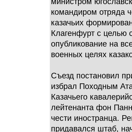
министром югославско
командиром отряда ч
казачьих формирован
Клагенфурт с целью 
опубликование на вс
военных целях казако
Съезд постановил пр
избрал Походным Ата
Казачьего кавалерийс
лейтенанта фон Панн
чести иностранца. Р
придавался штаб, на