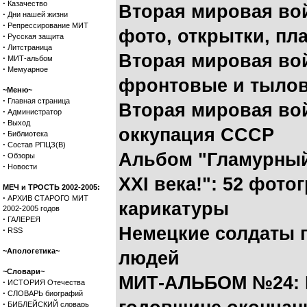
·
Казачество
Вторая мировая вой
·
Дни нашей жизни
·
Репрессирование МИТ
фото, открытки, пл
·
Русская защита
·
Литстраница
Вторая мировая вой
·
МИТ-альбом
·
Мемуарное
фронтовые и тыло
~Меню~
·
Главная страница
Вторая мировая вой
·
Администратор
·
Выход
оккупация СССР
·
Библиотека
·
Состав РПЦЗ(В)
Альбом "Гламурный
·
Обзоры
·
Новости
XXI века!": 52 фото
МЕЧ и ТРОСТЬ 2002-2005:
·
АРХИВ СТАРОГО МИТ
карикатуры
2002-2005 годов
·
ГАЛЕРЕЯ
Немецкие солдаты 
·
RSS
~Апологетика~
людей
~Словари~
МИТ-АЛЬБОМ №24: П
·
ИСТОРИЯ Отечества
·
СЛОВАРЬ биографий
·
БИБЛЕЙСКИЙ словарь