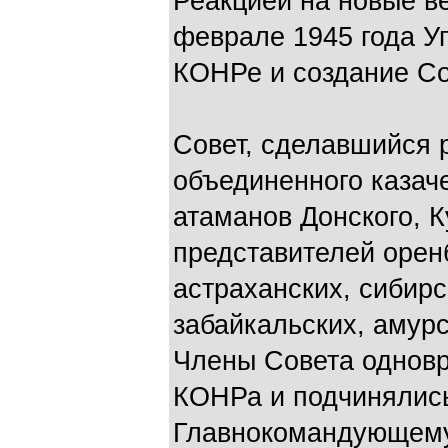
Реакцией на новые в
феврале 1945 года У
КОНРе и создание Со
Совет, сделавшийся 
объединенного казаче
атаманов Донского, К
представителей оренб
астраханских, сибирс
забайкальских, амурс
Члены Совета однов
КОНРа и подчинялись
Главнокомандующему