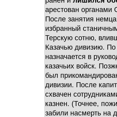
ранен и
лишился об
арестован органами 
После занятия немца
избранный станичны
Терскую сотню, влив
Казачью дивизию. По
назначается в руково
казачьих войск. Поз
был прикомандирован
дивизии. После капи
схвачен сотрудникам
казнен. (Точнее, пож
забили насмерть на д