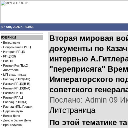
07 Авг, 2026 г. - 03:55
Вторая мировая вой
РУБРИКИ
·
Богословие
документы по Казач
·
Современная ИПЦ
·
История РПЦЗ
·
РПЦЗ(В)
интервью А.Гитлера
·
РосПЦ
·
Развал РосПЦ(Д)
"переприсяга" Вре
·
Апостасия
·
МП в картинках
Императорского по
·
Распад РПЦЗ(МП)
·
Развал РПЦЗ(В-В)
советского генерал
·
Развал РПЦЗ(В-А)
·
Развал РИПЦ
·
Развал РПАЦ
Послано: Admin 09 Июн
·
Распад РПЦЗ(А)
·
Распад ИПЦ Греции
Литстраница
·
Царский путь
·
Белое Дело
·
По этой тематике та
Дело о Белом Деле
·
Врангелиана