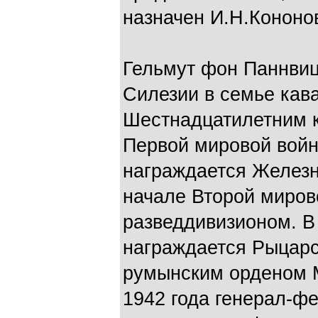
назначен И.Н.Кононо
Гельмут фон Паннвиц
Силезии в семье кав
Шестнадцатилетним к
Первой мировой войн
награждается Железны
начале Второй миров
разведдивизионом. В 
награждается Рыцарс
румынским орденом М
1942 года генерал-