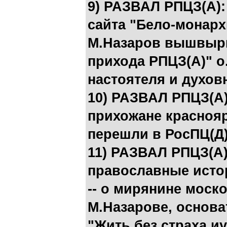
9) РАЗВАЛ РПЦЗ(А):
сайта "Бело-монарх
М.Назаров вышвырн
прихода РПЦЗ(А)" о
настоятеля и духов
10) РАЗВАЛ РПЦЗ(А)
прихожане красноя
перешли в РосПЦ(Д
11) РАЗВАЛ РПЦЗ(А)
православные истор
-- о мирянине моск
М.Назарове, основ
"Жить без страха и