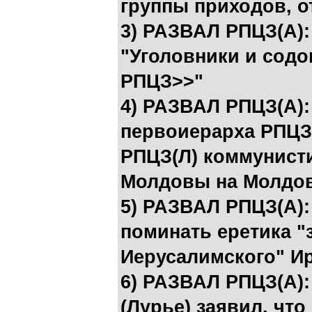
группы приходов, о
3) РАЗВАЛ РПЦЗ(А):
"Уголовники и содо
РПЦЗ>>"
4) РАЗВАЛ РПЦЗ(А):
первоиерарха РПЦЗ(
РПЦЗ(Л) коммунист
Молдовы на Молдов
5) РАЗВАЛ РПЦЗ(А):
поминать еретика "
Иерусалимского" И
6) РАЗВАЛ РПЦЗ(А):
(Лурье) заявил, чт