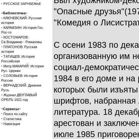
Был художником-дек
·
РУССКОЕ ЗАРУБЕЖЬЕ
"Опасные друзья"(197
~Библиотечка~
·
КЛЮЧЕВСКИЙ: Русская
"Комедия о Лисистрат
история
·
КАРАМЗИН: История Гос.
Рос-го
·
КОСТОМАРОВ:
Св.Владимир - Романовы
С осени 1983 по дека
·
ПЛАТОНОВ: Русская
история
организованную им 
·
ТАТИЩЕВ: История
Российская
социал-демократичес
·
Митр.МАКАРИЙ: История
Рус. Церкви
·
СОЛОВЬЕВ: История
1984 в его доме и на
России
·
ВЕРНАДСКИЙ: Древняя
которых были изъяты
Русь
·
Журнал ДВУГЛАВЫЙ
шрифтов, набранная 
ОРЕЛЪ 1921 год
~Сервисы~
литература. 18 декаб
·
Поиск по сайту
·
Статистика
арестован и заключе
·
Навигация
июле 1985 приговорен 