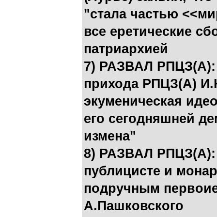
"стала частью <<ми
все еретические сб
патриархией
7) РАЗВАЛ РПЦЗ(А):
прихода РПЦЗ(А) И
экуменическая идео
его сегодняшней де
измена"
8) РАЗВАЛ РПЦЗ(А):
публицисте и монар
подручным первоие
А.Пашковского