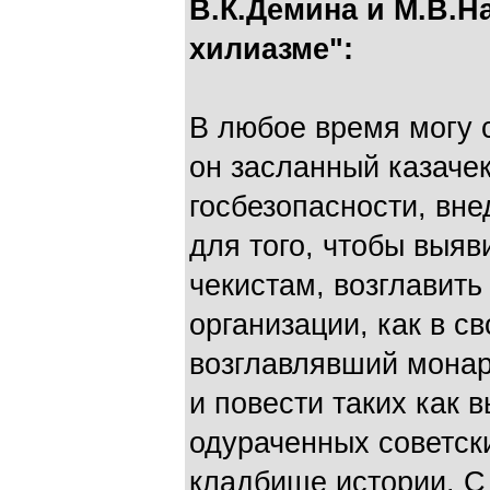
В.К.Демина и М.В.Н
хилиазме":
В любое время могу с
он засланный казачек,
госбезопасности, вн
для того, чтобы выяв
чекистам, возглавить
организации, как в с
возглавлявший монар
и повести таких как 
одураченных советски
кладбище истории. С