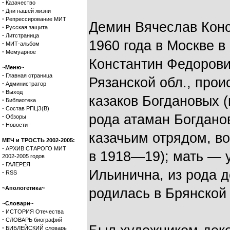
·
Казачество
·
Дни нашей жизни
·
Репрессирование МИТ
Демин Вячеслав Конс
·
Русская защита
·
Литстраница
1960 года в Москве в
·
МИТ-альбом
·
Мемуарное
Константин Федорови
~Меню~
·
Главная страница
Рязанской обл., прои
·
Администратор
·
Выход
казаков Богдановых (
·
Библиотека
·
Состав РПЦЗ(В)
рода атаман Богдано
·
Обзоры
·
Новости
казачьим отрядом, в
МЕЧ и ТРОСТЬ 2002-2005:
·
АРХИВ СТАРОГО МИТ
в 1918—19); мать — 
2002-2005 годов
·
ГАЛЕРЕЯ
Ильинична, из рода д
·
RSS
~Апологетика~
родилась в Брянской 
~Словари~
·
ИСТОРИЯ Отечества
·
СЛОВАРЬ биографий
·
БИБЛЕЙСКИЙ словарь