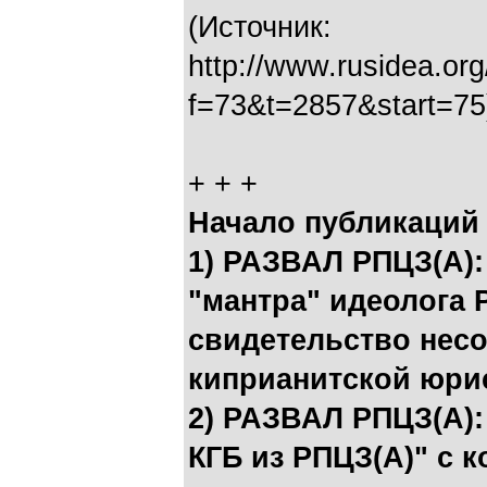
(Источник:
http://www.rusidea.or
f=73&t=2857&start=75
+ + +
Начало публикаций 
1) РАЗВАЛ РПЦЗ(А):
"мантра" идеолога 
свидетельство несо
киприанитской юри
2) РАЗВАЛ РПЦЗ(А):
КГБ из РПЦЗ(А)" с 