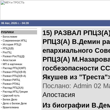
06 Авг, 2026 г. - 04:39
15) РАЗВАЛ РПЦЗ(А)
РУБРИКИ
·
Богословие
РПЦЗ(А) В.Демин ра
·
Современная ИПЦ
·
История РПЦЗ
·
РПЦЗ(В)
епархиального Сов
·
РосПЦ
·
Развал РосПЦ(Д)
РПЦЗ(А) М.Назарова
·
Апостасия
·
МП в картинках
госбезопасности СС
·
Распад РПЦЗ(МП)
·
Развал РПЦЗ(В-В)
Якушев из "Треста"
·
Развал РПЦЗ(В-А)
·
Развал РИПЦ
·
Развал РПАЦ
Послано: Admin 02 Мая
·
Распад РПЦЗ(А)
·
Распад ИПЦ Греции
Апостасия
·
Царский путь
·
Белое Дело
·
Из биографии В.Де
Дело о Белом Деле
·
Врангелиана