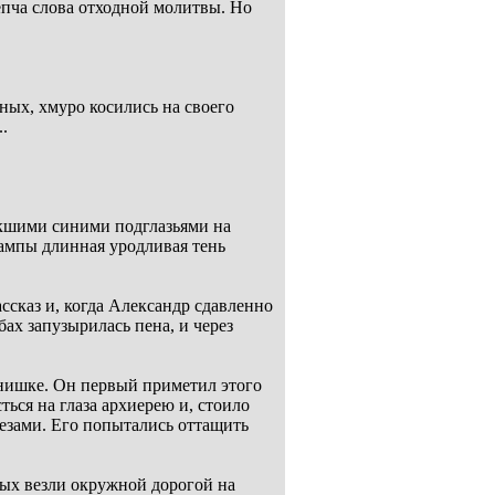
шепча слова отходной молитвы. Но
ных, хмуро косились на своего
.
кшими синими подглазьями на
ампы длинная уродливая тень
ссказ и, когда Александр сдавленно
бах запузырилась пена, и через
рнишке. Он первый приметил этого
ться на глаза архиерею и, стоило
лезами. Его попытались оттащить
ных везли окружной дорогой на