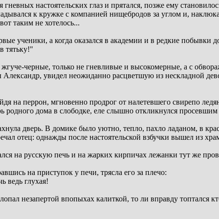
гневных настоятельских глаз и прятался, позже ему становилось
адывался к кружке с компанией нищебродов за углом и, наклюка
от таким не хотелось...
ые ученики, а когда оказался в академии и в редкие побывки до
в тятьку!"
я, жгуче-черные, только не гневливые и высокомерные, а с обво
ы Александр, увидел неожиданно расцветшую из нескладной дев
йдя на перрон, мгновенно продрог от налетевшего свирепо ледян
ерь родного дома в слободке, еле слышно откликнулся просевшим
ахнула дверь. В домике было уютно, тепло, пахло ладаном, в кр
ечал отец: однажды после настоятельской взбучки вышел из храм
ался на русскую печь и на жарких кирпичах лежанки тут же пров
равшись на приступок у печи, трясла его за плечо:
чь ведь глухая!
хлопал незапертой впопыхах калиткой, то ли вправду топтался к