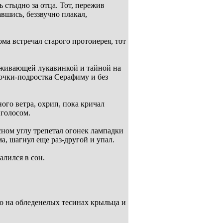
 стыдно за отца. Тот, пережив
вшись, беззвучно плакал,
ма встречал старого протоиерея, тот
раживающей лукавинкой и тайной на
очки-подростка Серафиму и без
ого ветра, охрип, пока кричал
 голосом.
асном углу трепетал огонек лампадки
а, шагнул еще раз-другой и упал.
алился в сон.
то на обледенелых тесинах крыльца и