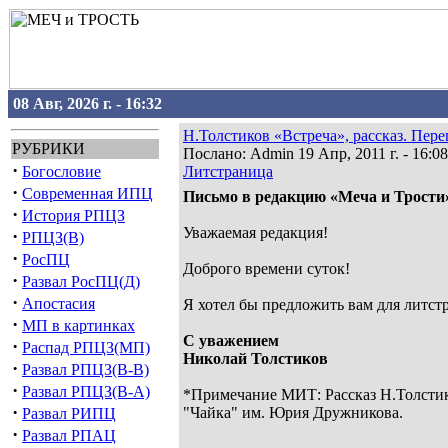
08 Авг, 2026 г. - 16:32
Н.Толстиков «Встреча», рассказ. Пе
РУБРИКИ
Послано: Admin 19 Апр, 2011 г. - 16:08
·
Богословие
Литстраница
·
Современная ИПЦ
Письмо в редакцию «Меча и Трости»
·
История РПЦЗ
Уважаемая редакция!
·
РПЦЗ(В)
·
РосПЦ
Доброго времени суток!
·
Развал РосПЦ(Д)
·
Апостасия
Я хотел бы предложить вам для литст
·
МП в картинках
С уважением
·
Распад РПЦЗ(МП)
Николай Толстиков
·
Развал РПЦЗ(В-В)
·
Развал РПЦЗ(В-А)
*Примечание МИТ: Рассказ Н.Толстико
·
"Чайка" им. Юрия Дружникова.
Развал РИПЦ
·
Развал РПАЦ