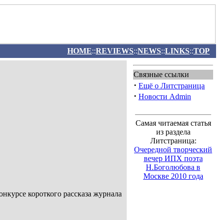
HOME
::
REVIEWS
::
NEWS
::
LINKS
::
TOP
Связные ссылки
·
Ещё о Литстраница
·
Новости Admin
Самая читаемая статья
из раздела
Литстраница:
Очередной творческий
вечер ИПХ поэта
Н.Боголюбова в
Москве 2010 года
онкурсе короткого рассказа журнала