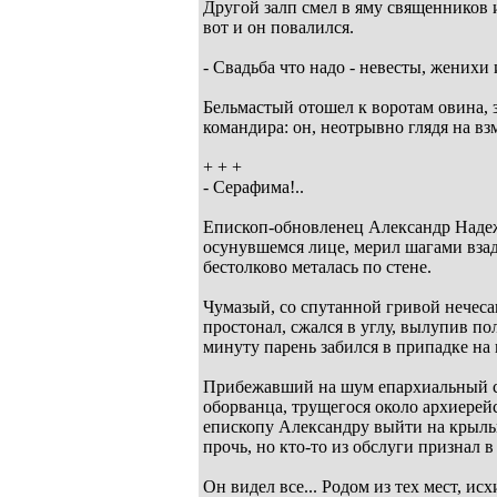
Другой залп смел в яму священников и
вот и он повалился.
- Свадьба что надо - невесты, жених
Бельмастый отошел к воротам овина, 
командира: он, неотрывно глядя на вз
+ + +
- Серафима!..
Епископ-обновленец Александр Надеж
осунувшемся лице, мерил шагами вза
бестолково металась по стене.
Чумазый, со спутанной гривой нечесан
простонал, сжался в углу, вылупив по
минуту парень забился в припадке на 
Прибежавший на шум епархиальный се
оборванца, трущегося около архиерейс
епископу Александру выйти на крыльц
прочь, но кто-то из обслуги признал 
Он видел все... Родом из тех мест, 