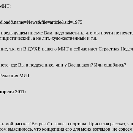
 МИТ:
modload&name=News&file=article&sid=1975
редыдущем письме Вам, надо заметить, что мы почти не печатае
блицистический, а не лит.-художественный и т.д.
ние, т.к. он В ДУХЕ нашего МИТ и сейчас идет Страстная Неделя
нете, где Вы в подряснике, чин у Вас диакон? Или ошиблись?
 Редакция МИТ.
апреля 2011:
ть мой рассказ"Встреча" с вашего портала. Присылая рассказ, я 
том выяснилось, что концепция его для моих взглядов не совсем