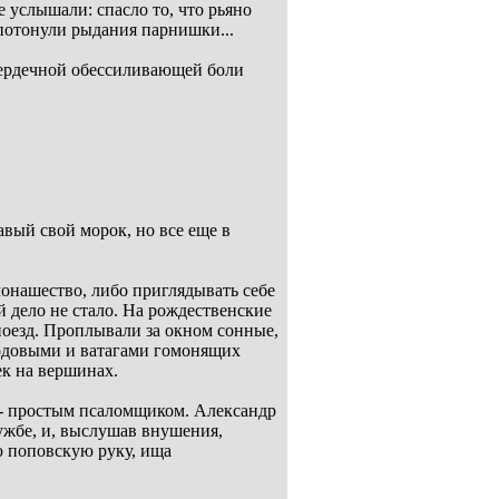
е услышали: спасло то, что рьяно
 потонули рыдания парнишки...
 сердечной обессиливающей боли
авый свой морок, но все еще в
онашество, либо приглядывать себе
 дело не стало. На рождественские
поезд. Проплывали за окном сонные,
одовыми и ватагами гомонящих
ек на вершинах.
а - простым псаломщиком. Александр
ужбе, и, выслушав внушения,
ю поповскую руку, ища