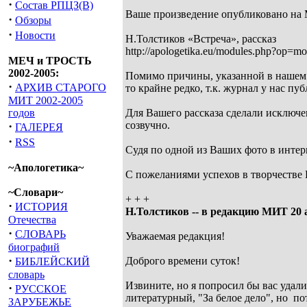
·
Состав РПЦЗ(В)
Ваше произведение опубликовано на
·
Обзоры
·
Новости
Н.Толстиков «Встреча», рассказ
http://apologetika.eu/modules.php?op=
МЕЧ и ТРОСТЬ
2002-2005:
Помимо причины, указанной в нашем п
·
АРХИВ СТАРОГО
то крайне редко, т.к. журнал у нас пу
МИТ 2002-2005
годов
Для Вашего рассказа сделали исключе
·
созвучно.
ГАЛЕРЕЯ
·
RSS
Судя по одной из Ваших фото в интер
~Апологетика~
С пожеланиями успехов в творчестве
~Словари~
+ + +
·
ИСТОРИЯ
Н.Толстиков -- в редакцию МИТ 20 
Отечества
·
СЛОВАРЬ
Уважаемая редакция!
биографий
·
Доброго времени суток!
БИБЛЕЙСКИЙ
словарь
Извините, но я попросил бы вас удали
·
РУССКОЕ
литературный, "За белое дело", но по
ЗАРУБЕЖЬЕ