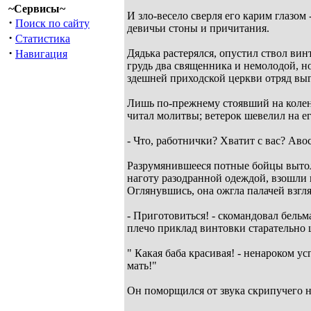
~Сервисы~
И зло-весело сверля его карим глазом
·
Поиск по сайту
девичьи стоны и причитания.
·
Статистика
·
Дядька растерялся, опустил ствол ви
Навигация
грудь два священника и немолодой, н
здешней приходской церкви отряд выг
Лишь по-прежнему стоявший на коленя
читал молитвы; ветерок шевелил на е
- Что, работнички? Хватит с вас? Аво
Разрумянившееся потные бойцы вытолк
наготу разодранной одеждой, взошли 
Оглянувшись, она ожгла палачей взгл
- Приготовиться! - скомандовал бель
плечо приклад винтовки старательно ц
" Какая баба красивая! - ненароком ус
мать!"
Он поморщился от звука скрипучего 