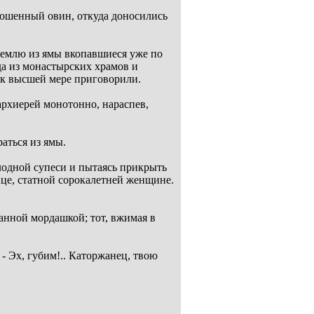
брошенный овин, откуда доносились
 землю из ямы вкопавшиеся уже по
да из монастырских храмов и
е к высшей мере приговорили.
архиерей монотонно, нараспев,
раться из ямы.
лодной супеси и пытаясь прикрыть
це, статной сорокалетней женщине.
панной мордашкой; тот, вжимая в
 - Эх, губим!.. Каторжанец, твою