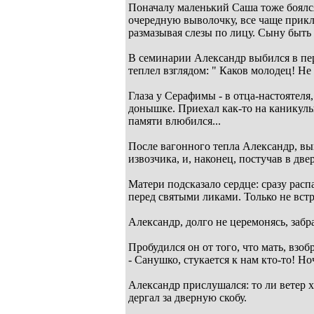
Поначалу маленький Саша тоже боялся 
очередную выволочку, все чаще прикл
размазывая слезы по лицу. Сыну быть в
В семинарии Александр выбился в перв
теплел взглядом: " Каков молодец! Не 
Глаза у Серафимы - в отца-настоятел
донышке. Приехал как-то на каникул
памяти влюбился...
После вагонного тепла Александр, вы
извозчика, и, наконец, постучав в дв
Матери подсказало сердце: сразу расп
перед святыми ликами. Только не встр
Александр, долго не церемонясь, забр
Пробудился он от того, что мать, взоб
- Санушко, стукается к нам кто-то! Но
Александр прислушался: то ли ветер 
дергал за дверную скобу.