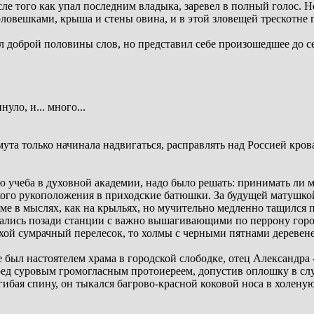
осле того как упал последним владыка, заревел в полный голос. Н
головешками, крыша и стены овина, и в этой зловещей трескотне
ал доброй половины слов, но представил себе произошедшее до
уло, и... много...
ута только начинала надвигаться, расправлять над Россией кров
 учеба в духовной академии, надо было решать: принимать ли м
ского рукоположения в приходские батюшки. За будущей матушкой
ме в мыслях, как на крыльях, но мучительно медленно тащился 
вались позади станции с важно вышагивающими по перрону гор
лухой сумрачный перелесок, то холмы с черными пятнами деревен
 был настоятелем храма в городской слободке, отец Александр
ред суровым громогласным протоиереем, допустив оплошку в сл
ибая спину, он тыкался багрово-красной коковой носа в холену