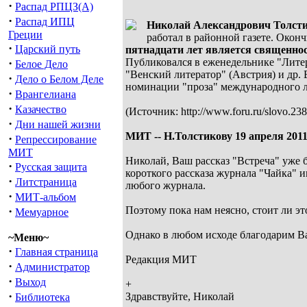
·
Распад РПЦЗ(А)
·
Распад ИПЦ
Николай Александрович Толст
Греции
работал в районной газете. Окон
·
Царский путь
пятнадцати лет является священно
·
Публиковался в еженедельнике "Литер
Белое Дело
"Венский литератор" (Австрия) и др. 
·
Дело о Белом Деле
номинации "проза" международного л
·
Врангелиана
·
Казачество
(Источник: http://www.foru.ru/slovo.238
·
Дни нашей жизни
МИТ -- Н.Толстикову 19 апреля 2011
·
Репрессирование
МИТ
Николай, Ваш рассказ "Встреча" уже б
·
Русская защита
короткого рассказа журнала "Чайка" и
·
Литстраница
любого журнала.
·
МИТ-альбом
·
Поэтому пока нам неясно, стоит ли это
Мемуарное
Однако в любом исходе благодарим В
~Меню~
·
Главная страница
Редакция МИТ
·
Администратор
·
Выход
+
·
Здравствуйте, Николай
Библиотека