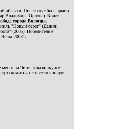
кой области. После службы в армии
нар Владимира Орлова).
Более
ободе города Вологды.
ния), "Новый берег" (Дания),
бота" (2005). Победитель в
 Вены-2008".
е место на Четвертом конкурсе
д за кем-то -- не престижно для