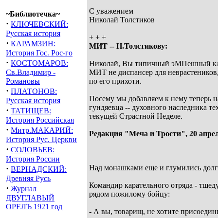
С уважением
~Библиотечка~
Николай Толстиков
·
КЛЮЧЕВСКИЙ:
Русская история
+ + +
·
КАРАМЗИН:
МИТ -- Н.Толстикову:
История Гос. Рос-го
·
КОСТОМАРОВ:
Николай, Вы типичный эМПешный клирик
Св.Владимир -
МИТ не диспансер для неврастеников, 
Романовы
по его прихоти.
·
ПЛАТОНОВ:
Посему мы добавляем к нему теперь н
Русская история
гундяевца -- духовного наследника те
·
ТАТИЩЕВ:
текущей Страстной Неделе.
История Российская
·
Митр.МАКАРИЙ:
Редакция "Меча и Трости", 20 апрел
История Рус. Церкви
·
СОЛОВЬЕВ:
История России
·
Над монашками еще и глумились долго
ВЕРНАДСКИЙ:
Древняя Русь
Командир карательного отряда - тще
·
Журнал
рядом пожилому бойцу:
ДВУГЛАВЫЙ
ОРЕЛЪ 1921 год
- А вы, товарищ, не хотите присоедин