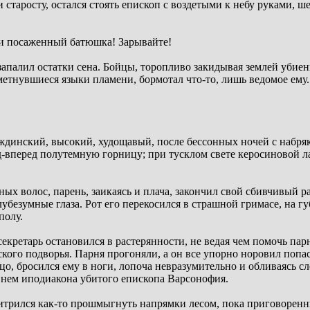
 старосту, остался стоять епископ с воздетыми к небу руками, 
и и посаженный батюшка! Зарывайте!
запалил остатки сена. Бойцы, торопливо закидывая землей убиен
метнувшиеся языки пламени, бормотал что-то, лишь ведомое ему..
динский, высокий, худощавый, после бессонных ночей с набря
д-вперед полутемную горницу; при тусклом свете керосиновой л
ых волос, парень, заикаясь и плача, закончил свой сбивчивый ра
лубезумные глаза. Рот его перекосился в страшной гримасе, на гу
полу.
кретарь остановился в растерянности, не ведая чем помочь па
кого подворья. Парня прогоняли, а он все упорно норовил попас
о, бросился ему в ноги, лопоча невразумительно и обливаясь с
в нем иподиакона убитого епископа Варсонофия.
исхитрился как-то прошмыгнуть напрямки лесом, пока приговорен