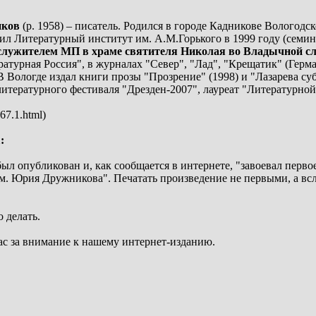
иков
(р. 1958) – писатель. Родился в городе Кадникове Вологодс
чил Литературный институт им. А.М.Горького в 1999 году (семи
служителем МП в храме святителя Николая во Владычной сл
атурная Россия", в журналах "Север", "Лад", "Крещатик" (Герма
В Вологде издал книги прозы "Прозрение" (1998) и "Лазарева суб
итературного фестиваля "Дрезден-2007", лауреат "Литературной
67.1.html)
:
ыл опубликован и, как сообщается в интернете, "завоевал перво
м. Юрия Дружникова". Печатать произведение не первыми, а всле
 делать.
ас за внимание к нашему интернет-изданию.