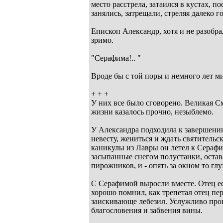
место расстрела, затаился в кустах, п
занялись, затрещали, стреляя далеко 
Епископ Александр, хотя и не разобр
зримо.
"Серафима!.. "
Вроде бы с той поры и немного лет мин
+ + +
У них все было сговорено. Великая См
жизни казалось прочно, незыблемо.
У Александра подходила к завершению
невесту, жениться и ждать святитель
каникулы из Лавры он летел к Серафи
засыпанные снегом полустанки, оста
пирожников, и - опять за окном то г
С Серафимой выросли вместе. Отец ее
хорошо помнил, как трепетал отец пе
заискивающе лебезил. Услужливо прог
благословения и забвения вины.