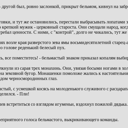
 - другой был, ровно заслонкой, прикрыт бельмом, кивнул на за
нтовки, и тут же остановились, перестали выбрасывать лопатами
о крепкий мужик - церковный староста. Они смущали народ, ког
ребал ценности. С ними, с "контрой", долго не чикались, тут ж
х возле края разверстого зева ямы восьмидесятилетний старец-
го голове реденький белесый пух.
сь, все поместитесь! - бельмастый знаком приказал копалям выби
нули из сарая трех монахинь. Они, увязая босыми ногами в хо
на земляной бугор. Монашенки помоложе жались к настоятельни
ядом черносмородинных глаз.
мастый, с усмешкой косясь на молоденького служивого с расцара
елился. - Пли!
пев встретиться со взглядом игуменьи, вздохнул пожилой дядька.
неприятного голоса бельмастого, выкрикивающего команды.