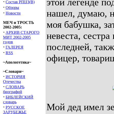
этой легенде по
·
Состав РПЦЗ(В)
·
Обзоры
нашел, думаю, н
·
Новости
моя бабушка, за
МЕЧ и ТРОСТЬ
2002-2005:
·
АРХИВ СТАРОГО
невеста, сестра
МИТ 2002-2005
годов
последней, такж
·
ГАЛЕРЕЯ
·
RSS
офицер, товарищ
~Апологетика~
~Словари~
·
ИСТОРИЯ
Отечества
·
СЛОВАРЬ
биографий
·
БИБЛЕЙСКИЙ
словарь
Мой дед имел з
·
РУССКОЕ
ЗАРУБЕЖЬЕ