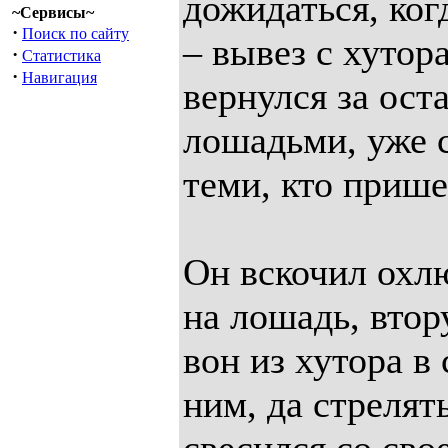
дожидаться, ког
~Сервисы~
·
Поиск по сайту
– вывез с хутора
·
Статистика
·
Навигация
вернулся за ос
лошадьми, уже с
теми, кто прише
Он вскочил охлю
на лошадь, втор
вон из хутора в 
ним, да стрелять