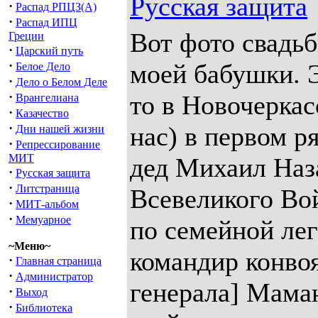
Русская защита
·
Распад РПЦЗ(А)
·
Распад ИПЦ
Вот фото свадьб
Греции
·
Царский путь
·
моей бабушки. Э
Белое Дело
·
Дело о Белом Деле
·
то в Новочеркас
Врангелиана
·
Казачество
·
нас) в первом р
Дни нашей жизни
·
Репрессирование
МИТ
дед Михаил Наз
·
Русская защита
·
Литстраница
Всевеликого Во
·
МИТ-альбом
·
Мемуарное
по семейной лег
~Меню~
командир конвоя
·
Главная страница
·
Администратор
генерала] Маман
·
Выход
·
Библиотека