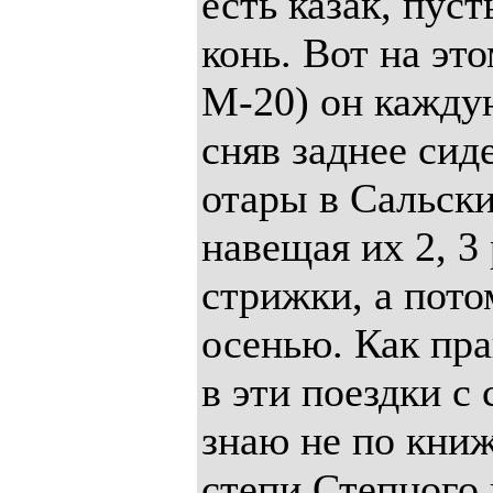
есть казак, пус
конь. Вот на эт
М-20) он кажду
сняв заднее сиде
отары в Сальски
навещая их 2, 3 
стрижки, а пото
осенью. Как пра
в эти поездки с 
знаю не по книж
степи Степного 