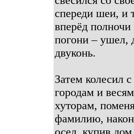
свесился со сво
спереди шеи, и 
вперёд полночи 
погони – ушел, д
двуконь.
Затем колесил с
городам и весям
хуторам, поменя
фамилию, након
осел, купив дом,