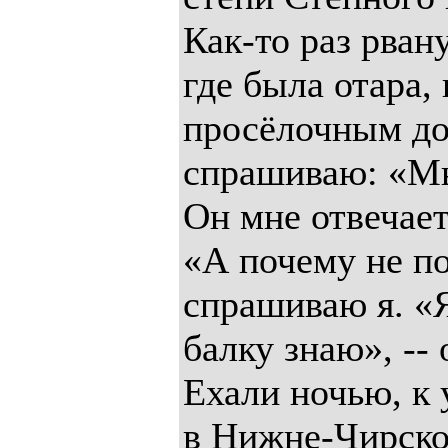
Как-то раз рвану
где была отара, 
просёлочным до
спрашиваю: «Мы
Он мне отвечае
«А почему не по
спрашиваю я. «
балку знаю», -- 
Ехали ночью, к
в Нижне-Чирской