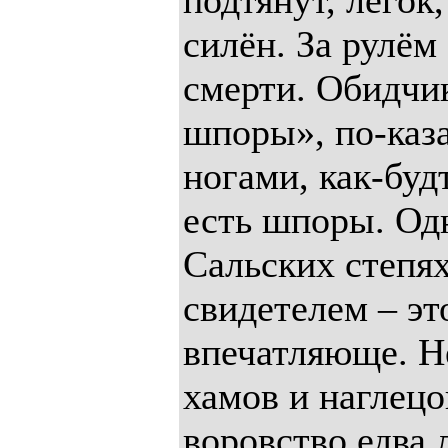
подтянут, лёгок
силён. За рулём
смерти. Обидчик
шпоры», по-каза
ногами, как-буд
есть шпоры. Од
Сальских степях
свидетелем – эт
впечатляюще. Н
хамов и наглецо
воровство едва 