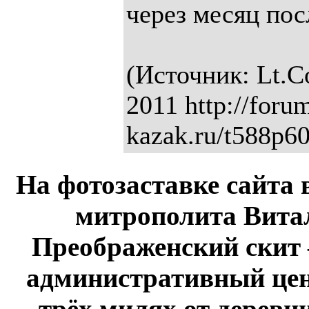
через месяц пос
(Источник: Lt.C
2011 http://foru
kazak.ru/t588p60
На фотозаставке сайта 
митрополита Витал
Преображенский скит 
административный це
трёх милях от дерев