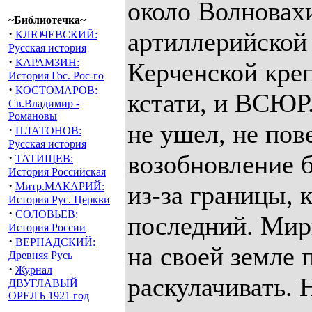
около Волновах
~Библиотечка~
·
артиллерийской
КЛЮЧЕВСКИЙ:
Русская история
·
КАРАМЗИН:
Керченской креп
История Гос. Рос-го
·
КОСТОМАРОВ:
кстати, и ВСЮР
Св.Владимир -
Романовы
не ушел, не пов
·
ПЛАТОНОВ:
Русская история
возобновление б
·
ТАТИЩЕВ:
История Российская
·
Митр.МАКАРИЙ:
из-за границы, 
История Рус. Церкви
·
СОЛОВЬЕВ:
последний. Мир
История России
·
ВЕРНАДСКИЙ:
на своей земле 
Древняя Русь
·
Журнал
раскулачивать. 
ДВУГЛАВЫЙ
ОРЕЛЪ 1921 год