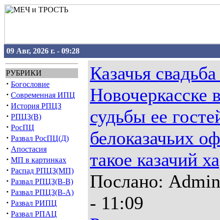
09 Авг, 2026 г. - 09:28
Казачья свадьба
РУБРИКИ
·
Богословие
Новочеркасске в
·
Современная ИПЦ
·
История РПЦЗ
судьбы ее гост
·
РПЦЗ(В)
·
РосПЦ
белоказачьих оф
·
Развал РосПЦ(Д)
·
Апостасия
такое казачий х
·
МП в картинках
·
Распад РПЦЗ(МП)
Послано: Admin 
·
Развал РПЦЗ(В-В)
·
Развал РПЦЗ(В-А)
- 11:09
·
Развал РИПЦ
·
Развал РПАЦ