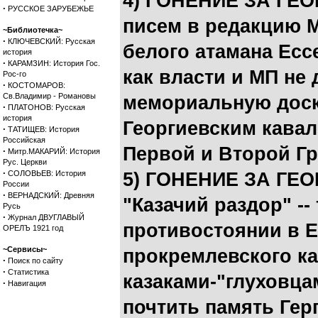
4) ГОНЕНИЕ ЗА ГЕ
·
РУССКОЕ ЗАРУБЕЖЬЕ
писем в редакцию М
~Библиотечка~
·
КЛЮЧЕВСКИЙ: Русская
белого атамана Ессе
история
·
КАРАМЗИН: История Гос.
как власти и МП не
Рос-го
·
КОСТОМАРОВ:
Св.Владимир - Романовы
мемориальную доску
·
ПЛАТОНОВ: Русская
история
Георгиевским кавал
·
ТАТИЩЕВ: История
Российская
Первой и Второй Г
·
Митр.МАКАРИЙ: История
Рус. Церкви
·
СОЛОВЬЕВ: История
5) ГОНЕНИЕ ЗА ГЕ
России
·
ВЕРНАДСКИЙ: Древняя
"Казачий раздор" --
Русь
·
Журнал ДВУГЛАВЫЙ
противостоянии в Е
ОРЕЛЪ 1921 год
~Сервисы~
прокремлевского ка
·
Поиск по сайту
·
Статистика
казаками-"глуховца
·
Навигация
почтить память Гер