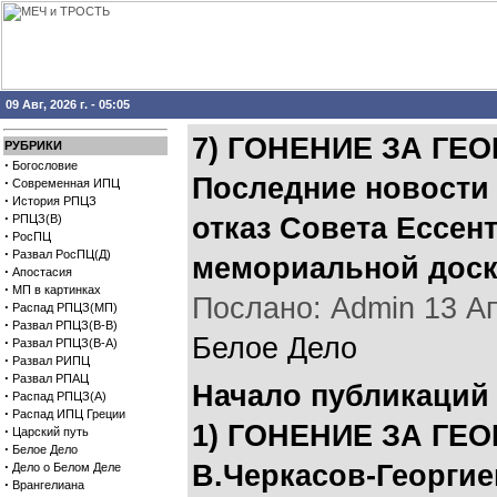
09 Авг, 2026 г. - 05:05
7) ГОНЕНИЕ ЗА ГЕ
РУБРИКИ
·
Богословие
Последние новости 
·
Современная ИПЦ
·
История РПЦЗ
·
РПЦЗ(В)
отказ Совета Ессен
·
РосПЦ
·
Развал РосПЦ(Д)
мемориальной доск
·
Апостасия
·
МП в картинках
Послано: Admin 13 Апр
·
Распад РПЦЗ(МП)
·
Развал РПЦЗ(В-В)
Белое Дело
·
Развал РПЦЗ(В-А)
·
Развал РИПЦ
·
Развал РПАЦ
Начало публикаций 
·
Распад РПЦЗ(А)
·
Распад ИПЦ Греции
1) ГОНЕНИЕ ЗА ГЕ
·
Царский путь
·
Белое Дело
·
B.Черкасов-Георгие
Дело о Белом Деле
·
Врангелиана