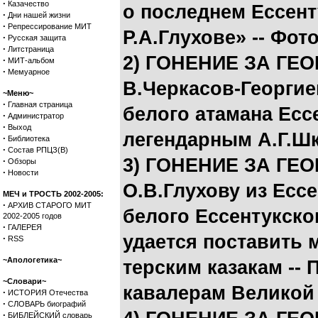
·
Казачество
о последнем Ессент
·
Дни нашей жизни
·
Репрессирование МИТ
Р.А.Глухове» -- Фот
·
Русская защита
·
Литстраница
2) ГОНЕНИЕ ЗА ГЕ
·
МИТ-альбом
·
Мемуарное
В.Черкасов-Георгие
~Меню~
·
Главная страница
белого атамана Есс
·
Администратор
·
Выход
легендарным А.Г.Ш
·
Библиотека
·
Состав РПЦЗ(В)
3) ГОНЕНИЕ ЗА ГЕ
·
Обзоры
·
Новости
О.В.Глухову из Есс
МЕЧ и ТРОСТЬ 2002-2005:
·
АРХИВ СТАРОГО МИТ
белого Ессентукског
2002-2005 годов
·
ГАЛЕРЕЯ
удается поставить
·
RSS
~Апологетика~
терским казакам --
~Словари~
кавалерам Великой 
·
ИСТОРИЯ Отечества
·
СЛОВАРЬ биографий
·
БИБЛЕЙСКИЙ словарь