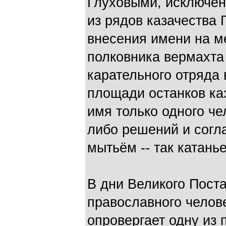
Глуховыми, исключен
из рядов казачества 
внесения имени на 
полковника вермахта
карательного отряда 
площади останков ка
имя только одного чел
либо решений и соглас
мытьём -- так катань
В дни Великого Поста
православного челов
опровергает одну из