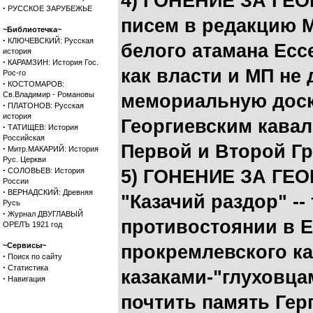
4) ГОНЕНИЕ ЗА ГЕ
·
РУССКОЕ ЗАРУБЕЖЬЕ
писем в редакцию М
~Библиотечка~
·
КЛЮЧЕВСКИЙ: Русская
белого атамана Ессе
история
·
КАРАМЗИН: История Гос.
как власти и МП не
Рос-го
·
КОСТОМАРОВ:
Св.Владимир - Романовы
мемориальную доску
·
ПЛАТОНОВ: Русская
история
Георгиевским кавал
·
ТАТИЩЕВ: История
Российская
Первой и Второй Г
·
Митр.МАКАРИЙ: История
Рус. Церкви
·
СОЛОВЬЕВ: История
5) ГОНЕНИЕ ЗА ГЕ
России
·
ВЕРНАДСКИЙ: Древняя
"Казачий раздор" --
Русь
·
Журнал ДВУГЛАВЫЙ
противостоянии в Е
ОРЕЛЪ 1921 год
~Сервисы~
прокремлевского ка
·
Поиск по сайту
·
Статистика
казаками-"глуховца
·
Навигация
почтить память Гер