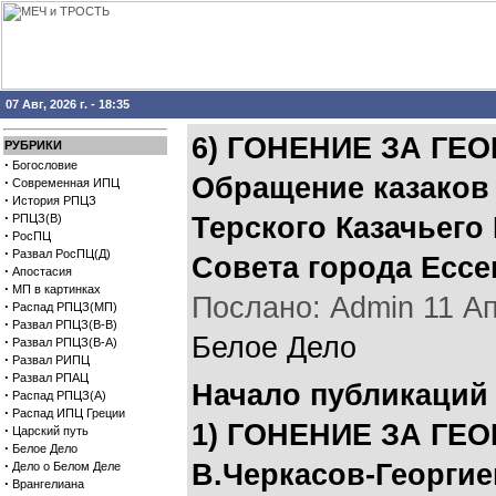
07 Авг, 2026 г. - 18:35
6) ГОНЕНИЕ ЗА ГЕ
РУБРИКИ
·
Богословие
Обращение казаков 
·
Современная ИПЦ
·
История РПЦЗ
·
РПЦЗ(В)
Терского Казачьего
·
РосПЦ
·
Развал РосПЦ(Д)
Совета города Ессе
·
Апостасия
·
МП в картинках
Послано: Admin 11 Апр
·
Распад РПЦЗ(МП)
·
Развал РПЦЗ(В-В)
Белое Дело
·
Развал РПЦЗ(В-А)
·
Развал РИПЦ
·
Развал РПАЦ
Начало публикаций 
·
Распад РПЦЗ(А)
·
Распад ИПЦ Греции
1) ГОНЕНИЕ ЗА ГЕ
·
Царский путь
·
Белое Дело
·
B.Черкасов-Георгие
Дело о Белом Деле
·
Врангелиана