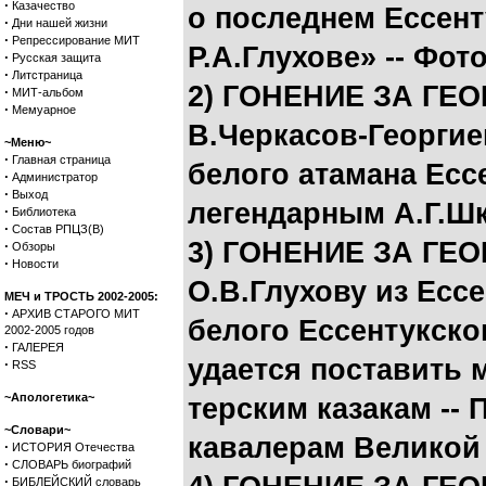
·
Казачество
о последнем Ессент
·
Дни нашей жизни
·
Репрессирование МИТ
Р.А.Глухове» -- Фот
·
Русская защита
·
Литстраница
2) ГОНЕНИЕ ЗА ГЕ
·
МИТ-альбом
·
Мемуарное
В.Черкасов-Георгие
~Меню~
·
Главная страница
белого атамана Есс
·
Администратор
·
Выход
легендарным А.Г.Ш
·
Библиотека
·
Состав РПЦЗ(В)
3) ГОНЕНИЕ ЗА ГЕ
·
Обзоры
·
Новости
О.В.Глухову из Есс
МЕЧ и ТРОСТЬ 2002-2005:
·
АРХИВ СТАРОГО МИТ
белого Ессентукског
2002-2005 годов
·
ГАЛЕРЕЯ
удается поставить
·
RSS
~Апологетика~
терским казакам --
~Словари~
кавалерам Великой 
·
ИСТОРИЯ Отечества
·
СЛОВАРЬ биографий
·
БИБЛЕЙСКИЙ словарь