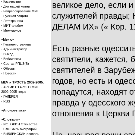
·
Казачество
великое дело, если и
·
Дни нашей жизни
·
Репрессирование МИТ
служителей правды
·
Русская защита
·
Литстраница
ДЕЛАМ ИХ» (« Кор. 11
·
МИТ-альбом
·
Мемуарное
~Меню~
·
Главная страница
Есть разные одессит
·
Администратор
·
Выход
святители, кажется, 
·
Библиотека
·
Состав РПЦЗ(В)
святителей в Зарубеж
·
Обзоры
·
Новости
годов, но есть и одес
МЕЧ и ТРОСТЬ 2002-2005:
·
АРХИВ СТАРОГО МИТ
попадутся, находят о
2002-2005 годов
·
ГАЛЕРЕЯ
правда у одесского ж
·
RSS
~Апологетика~
отношения к Церкви 
~Словари~
·
ИСТОРИЯ Отечества
·
СЛОВАРЬ биографий
·
БИБЛЕЙСКИЙ словарь