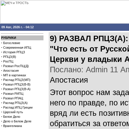
09 Авг, 2026 г. - 04:12
9) РАЗВАЛ РПЦЗ(А)
РУБРИКИ
·
Богословие
"Что есть от Русск
·
Современная ИПЦ
·
История РПЦЗ
·
РПЦЗ(В)
Церкви у владыки А
·
РосПЦ
·
Развал РосПЦ(Д)
Послано: Admin 11 Апр
·
Апостасия
·
МП в картинках
Апостасия
·
Распад РПЦЗ(МП)
·
Развал РПЦЗ(В-В)
·
Развал РПЦЗ(В-А)
Этот вопрос нам зада
·
Развал РИПЦ
·
Развал РПАЦ
него по правде, по ис
·
Распад РПЦЗ(А)
·
Распад ИПЦ Греции
вряд ли есть позитив
·
Царский путь
·
Белое Дело
·
обратиться за ответо
Дело о Белом Деле
·
Врангелиана