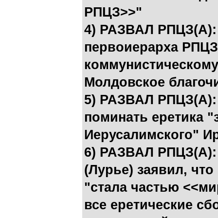
РПЦЗ>>"
4) РАЗВАЛ РПЦЗ(А):
первоиерарха РПЦЗ(
коммунистическому
Молдовское благоч
5) РАЗВАЛ РПЦЗ(А):
поминать еретика "
Иерусалимского" И
6) РАЗВАЛ РПЦЗ(А):
(Лурье) заявил, чт
"стала частью <<ми
все еретические сб