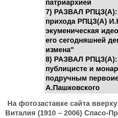
патриархией
7) РАЗВАЛ РПЦЗ(А):
прихода РПЦЗ(А) И
экуменическая идео
его сегодняшней де
измена"
8) РАЗВАЛ РПЦЗ(А):
публицисте и монар
подручным первоие
А.Пашковского
На фотозаставке сайта вверх
Виталия (1910 – 2006) Спасо-П