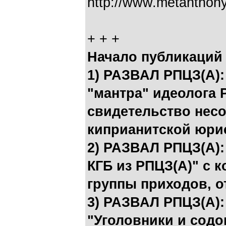
http://www.metanthon
+ + +
Начало публикаций 
1) РАЗВАЛ РПЦЗ(А):
"мантра" идеолога 
свидетельство несо
киприанитской юри
2) РАЗВАЛ РПЦЗ(А):
КГБ из РПЦЗ(А)" с 
группы приходов, о
3) РАЗВАЛ РПЦЗ(А):
"Уголовники и содо