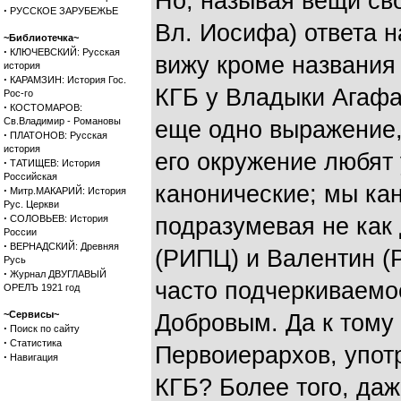
Но, называя вещи с
·
РУССКОЕ ЗАРУБЕЖЬЕ
Вл. Иосифа) ответа 
~Библиотечка~
·
КЛЮЧЕВСКИЙ: Русская
вижу кроме названия 
история
·
КАРАМЗИН: История Гос.
КГБ у Владыки Агафан
Рос-го
·
КОСТОМАРОВ:
Св.Владимир - Романовы
еще одно выражение,
·
ПЛАТОНОВ: Русская
история
его окружение любят
·
ТАТИЩЕВ: История
Российская
канонические; мы ка
·
Митр.МАКАРИЙ: История
Рус. Церкви
·
СОЛОВЬЕВ: История
подразумевая не как 
России
·
ВЕРНАДСКИЙ: Древняя
(РИПЦ) и Валентин (
Русь
·
Журнал ДВУГЛАВЫЙ
часто подчеркиваемо
ОРЕЛЪ 1921 год
~Сервисы~
Добровым. Да к тому 
·
Поиск по сайту
·
Статистика
Первоиерархов, упот
·
Навигация
КГБ? Более того, да