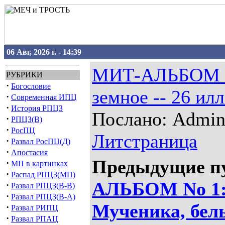
06 Авг, 2026 г. - 14:39
МИТ-АЛЬБОМ №
РУБРИКИ
·
Богословие
земное -- 26 ил
·
Современная ИПЦ
·
История РПЦЗ
Послано: Admin 
·
РПЦЗ(В)
·
РосПЦ
Литстраница
·
Развал РосПЦ(Д)
·
Апостасия
Предыдущие п
·
МП в картинках
·
Распад РПЦЗ(МП)
АЛЬБОМ No 1:
·
Развал РПЦЗ(В-В)
·
Развал РПЦЗ(В-А)
Мученика, бел
·
Развал РИПЦ
·
Развал РПАЦ