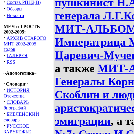
пушкинист Н.А
·
Состав РПЦЗ(В)
·
Обзоры
генерала Л.Г.
·
Новости
МИТ-АЛЬБОМ N
МЕЧ и ТРОСТЬ
2002-2005:
·
АРХИВ СТАРОГО
Императрица 
МИТ 2002-2005
годов
Царевич-Мучен
·
ГАЛЕРЕЯ
·
RSS
а также
МИТ-
~Апологетика~
Генералы Корн
~Словари~
·
ИСТОРИЯ
Скоблин и люд
Отечества
·
СЛОВАРЬ
аристократичес
биографий
·
БИБЛЕЙСКИЙ
эмиграции
, а 
словарь
·
РУССКОЕ
ЗАРУБЕЖЬЕ