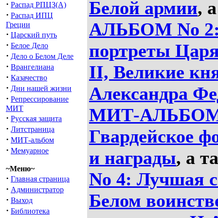
Белой армии
, 
·
Распад РПЦЗ(А)
·
Распад ИПЦ
АЛЬБОМ No 2:
Греции
·
Царский путь
·
портреты Царя
Белое Дело
·
Дело о Белом Деле
·
II, Великие кн
Врангелиана
·
Казачество
·
Александра Фе
Дни нашей жизни
·
Репрессирование
МИТ
МИТ-АЛЬБОМ N
·
Русская защита
·
Литстраница
Гвардейское ф
·
МИТ-альбом
·
Мемуарное
и награды
, а 
~Меню~
No 4: Лучшая 
·
Главная страница
·
Администратор
Белом воинстве
·
Выход
·
Библиотека