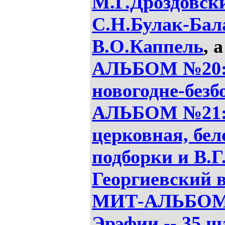
М.Г.Дроздовск
С.Н.Булак-Бал
В.О.Каппель
, 
АЛЬБОМ №20:
новогодне-без
АЛЬБОМ №21: 
церковная, бел
подборки и В.Г
Георгиевский 
МИТ-АЛЬБОМ 
Эрэфии -- 35 ш