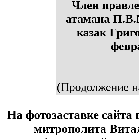
Член правл
атамана П.В.
казак Григ
февра
(Продолжение н
На фотозаставке сайта 
митрополита Витал