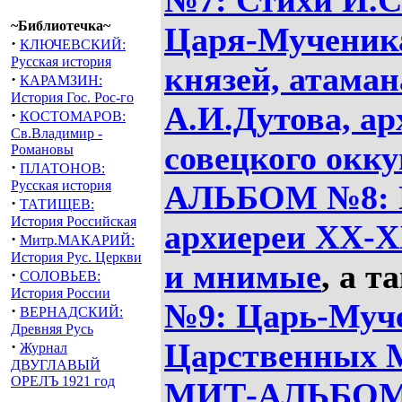
№7: Стихи И.С
~Библиотечка~
Царя-Мученика
·
КЛЮЧЕВСКИЙ:
Русская история
князей, атаман
·
КАРАМЗИН:
История Гос. Рос-го
А.И.Дутова, а
·
КОСТОМАРОВ:
Св.Владимир -
совецкого окк
Романовы
·
ПЛАТОНОВ:
Русская история
АЛЬБОМ №8: 
·
ТАТИЩЕВ:
История Российская
архиереи XX-X
·
Митр.МАКАРИЙ:
История Рус. Церкви
и мнимые
, а 
·
СОЛОВЬЕВ:
История России
№9: Царь-Муче
·
ВЕРНАДСКИЙ:
Древняя Русь
Царственных 
·
Журнал
ДВУГЛАВЫЙ
ОРЕЛЪ 1921 год
МИТ-АЛЬБОМ 