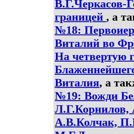
В.Г.Черкасов-Г
границей
, а т
№18: Первоие
Виталий во Фра
На четвертую 
Блаженнейшег
Виталия
, а та
№19: Вожди Б
Л.Г.Корнилов,
А.В.Колчак, П.