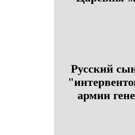
Русский сын
"интервенто
армии ген