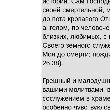
истории. Сам Господ
своей смертельной, 
до пота кровавого О
ангелом, по человече
близких, люби­мых, с
Своего земного слу­ж
Моя до смерти; пож­д
26:38).
Грешный и малодушн
вашими молитвами, 
сослужением в храме
особенно чувствую св