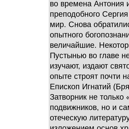
во времена Антония 
преподобного Сер­гия
мир. Снова обрати­ли
опытного богопознан
величайшие. Некотор
Пустынью во главе не
изучают, издают свято
опыте строят почти 
Епископ Игнатий (Бр
Затворник не только
подвижников, но и са
отеческую литератур
изложением основ хр