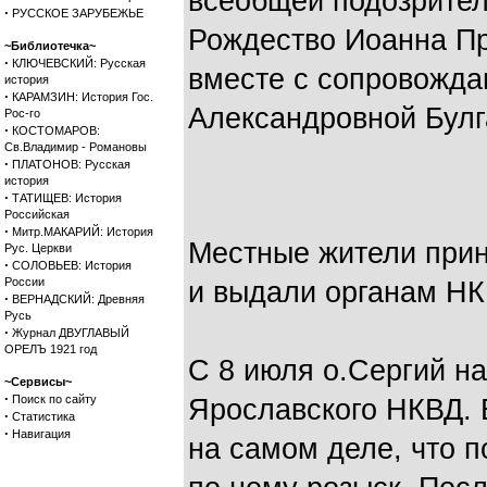
всеобщей подозритель
·
РУССКОЕ ЗАРУБЕЖЬЕ
Рождество Иоанна Пре
~Библиотечка~
·
КЛЮЧЕВСКИЙ: Русская
вместе с сопровожда
история
·
КАРАМЗИН: История Гос.
Александровной Булг
Рос-го
·
КОСТОМАРОВ:
Св.Владимир - Романовы
·
ПЛАТОНОВ: Русская
история
·
ТАТИЩЕВ: История
Российская
·
Митр.МАКАРИЙ: История
Местные жители прин
Рус. Церкви
·
СОЛОВЬЕВ: История
России
и выдали органам НК
·
ВЕРНАДСКИЙ: Древняя
Русь
·
Журнал ДВУГЛАВЫЙ
ОРЕЛЪ 1921 год
С 8 июля о.Сергий н
~Сервисы~
·
Поиск по сайту
Ярославского НКВД. 
·
Статистика
·
Навигация
на самом деле, что 