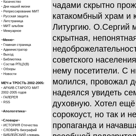
·
Казачество
чадами скрытно прож
·
Дни нашей жизни
·
Репрессирование МИТ
катакомбный храм и 
·
Русская защита
·
Литстраница
Литургию. О.Сергий 
·
МИТ-альбом
·
Мемуарное
скрытная, непонятна
~Меню~
·
Главная страница
недоброжелательност
·
Администратор
·
Выход
советского населения
·
Библиотека
·
Состав РПЦЗ(В)
нему посетители. С н
·
Обзоры
·
Новости
молился, провожал д
МЕЧ и ТРОСТЬ 2002-2005:
·
АРХИВ СТАРОГО МИТ
надеялся увидеть се
2002-2005 годов
·
ГАЛЕРЕЯ
духовную. Хотел ещё 
·
RSS
~Апологетика~
сорокоуст, но так и 
~Словари~
пропаганда и начавш
·
ИСТОРИЯ Отечества
·
СЛОВАРЬ биографий
·
БИБЛЕЙСКИЙ словарь