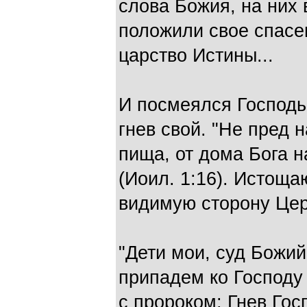
слова Божия, на них 
поло­жили свое спасе
цар­ство Истины...
И посмеялся Господь 
гнев свой. "Не пред 
пища, от дома Бога н
(Иоил. 1:16). Истоща
видимую сторону Цер
"Дети мои, суд Божи
припадем ко Господу 
с пророком: Гнев Гос