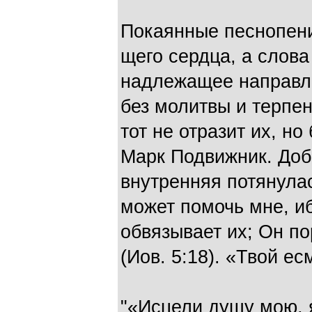
Покаянные песнопени
щего сердца, а слова
над­лежащее направл
без молитвы и терпен
тот не отразит их, но
Марк Подвижник. Добр
вну­тренняя потянулас
может помочь мне, и
обвязы­вает их; Он по
(Иов. 5:18). «Твой ес
"«Исцели душу мою, я