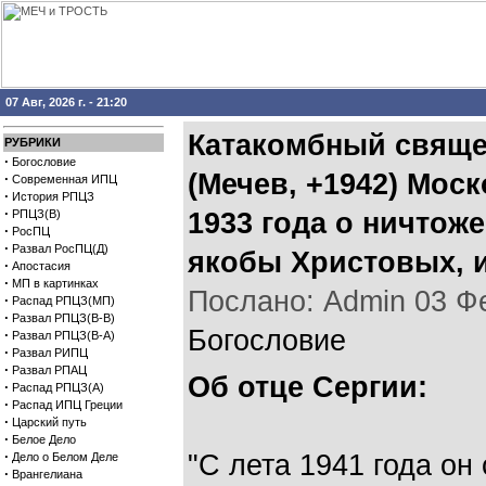
07 Авг, 2026 г. - 21:20
Катакомбный свяще
РУБРИКИ
·
Богословие
(Мечев, +1942) Мос
·
Современная ИПЦ
·
История РПЦЗ
·
РПЦЗ(В)
1933 года о ничтож
·
РосПЦ
·
Развал РосПЦ(Д)
якобы Христовых, и
·
Апостасия
·
МП в картинках
Послано: Admin 03 Фев
·
Распад РПЦЗ(МП)
·
Развал РПЦЗ(В-В)
Богословие
·
Развал РПЦЗ(В-А)
·
Развал РИПЦ
·
Развал РПАЦ
Об отце Сергии:
·
Распад РПЦЗ(А)
·
Распад ИПЦ Греции
·
Царский путь
·
Белое Дело
·
"С лета 1941 года о
Дело о Белом Деле
·
Врангелиана