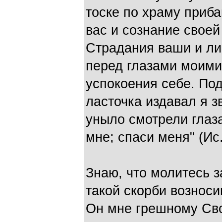
тос­ке по храму приб
вас и сознание свое
Страда­ния ваши и л
перед глаза­ми моими
успокоения себе. Под
ласточка издавал я зв
уныло смотрели глаза
мне; спаси меня" (Ис.
Знаю, что молитесь з
такой скорби возноси
Он мне грешному Св