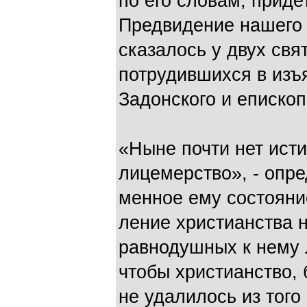
по его сло­вам, прид
Предвидение на­шего
сказалось у двух свя
потрудившихся в изъ
Задонского и епископ
«Ныне почти нет исти
лицемерство», - опре
менное ему состояни
ление христианства 
равно­душных к нему 
чтобы христианство, 
не уда­лилось из тог