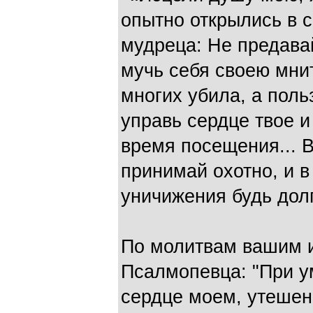
опытно открылись в 
мудреца: Не предава
мучь себя своею мнит
многих убила, а польз
управь сердце твое и
время посеще­ния... 
принимай охотно, и в
уничижения будь долго
По молитвам вашим и
Псалмопевца: "При у
сердце моем, утешен