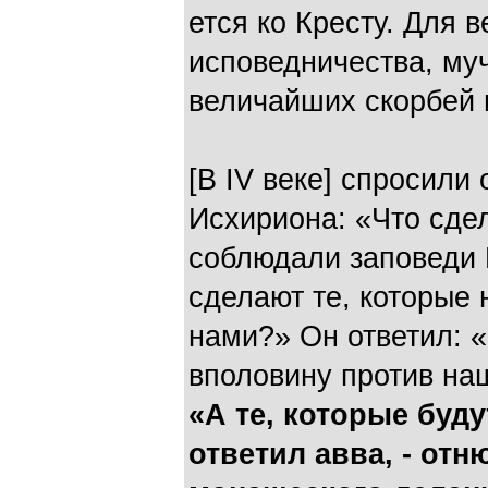
ется ко Кресту. Для 
исповедничества, муч
величайших скорбей 
[В IV веке] спросили
Исхириона: «Что сде
соблюдали заповеди 
сделают те, которые
нами?» Он ответил: 
вполови­ну против на
«А те, кото­рые буду
ответил авва, - отн