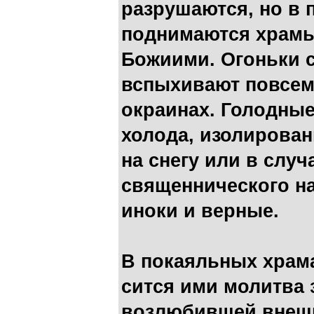
разрушаются, но в 
поднимаются храмы
Божиими. Огоньки 
вспы­хивают повсем
окраинах. Голодные
холода, изоли­рован
на снегу или в случ
священнического на
иноки и верные.
В покаяльных храма
сится ими молитва 
возлюбив­шей внешн