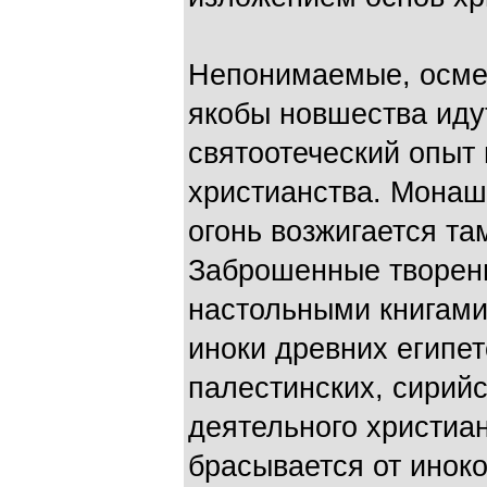
Непонимаемые, осме
якобы новшества идут
святоотече­ский опы
христианства. Монаш
огонь возжигается та
Заброшенные творен
настольными книгами
иноки древних египет
палестинских, сирий
деятельного христиан
брасывается от иноко