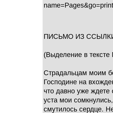
name=Pages&go=print
ПИСЬМО ИЗ ССЫЛКИ,
(Выделение в тексте
Страдальцам моим б
Господине на вхожден
что давно уже ждете 
уста мои сомкнулись,
смутилось сердце. Н