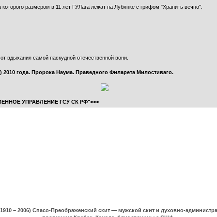
которого размером в 11 лет ГУЛага лежат на Лубянке с грифом "Хранить вечно":
о от вдыхания самой паскудной отечественной вони.
.) 2010 года. Пророка Наума. Праведного Филарета Милостиваго.
ЕННОЕ УПРАВЛЕНИЕ ГСУ СК РФ">>>
(1910 – 2006) Спасо-Преображенский скит — мужской скит и духовно-админист