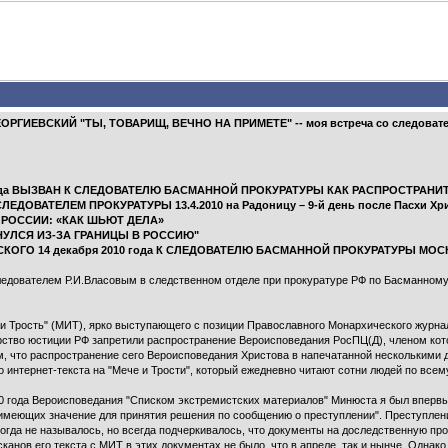
-ГЕОРГИЕВСКИЙ "ТЫ, ТОВАРИЩ, ВЕЧНО НА ПРИМЕТЕ" -- моя встреча со следовате
0 года ВЫЗВАН К СЛЕДОВАТЕЛЮ БАСМАННОЙ ПРОКУРАТУРЫ КАК РАСПРОСТРА
ЕДОВАТЕЛЕМ ПРОКУРАТУРЫ 13.4.2010 на Радоницу – 9-й день после Пасхи Хр
Ы РОССИИ: «КАК ШЬЮТ ДЕЛА»
НУЛСЯ ИЗ-ЗА ГРАНИЦЫ В РОССИЮ"
КОГО 14 декабря 2010 года К СЛЕДОВАТЕЛЮ БАСМАННОЙ ПРОКУРАТУРЫ МО
ледователем Р.И.Власовым в следственном отделе при прокуратуре РФ по Басманному
и Трость" (МИТ), ярко выступающего с позиции Православного Монархического журна
терство юстиции РФ запретили распространение Вероисповедания РосПЦ(Д), членом кот
ем, что распространение сего Вероисповедания Христова в напечатанной несколькими
о интернет-текста на "Мече и Трости", который ежедневно читают сотни людей по все
0 года Вероисповедания "Списком экстремистских материалов" Минюста я был впервы
 имеющих значение для принятия решения по сообщению о преступлении". Преступлен
огда не называлось, но всегда подчеркивалось, что документы на доследственную пров
канов его текста с МИТ в этих документах не было, что в апреле, так и нынче. Однак