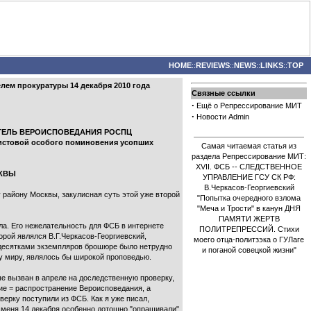
HOME
::
REVIEWS
::
NEWS
::
LINKS
::
TOP
лем прокуратуры 14 декабря 2010 года
Связные ссылки
·
Ещё о Репрессирование МИТ
·
Новости Admin
НИТЕЛЬ ВЕРОИСПОВЕДАНИЯ РОСПЦ
истовой особого поминовения усопших
Самая читаемая статья из
раздела Репрессирование МИТ:
XVII. ФСБ -- СЛЕДСТВЕННОЕ
СКВЫ
УПРАВЛЕНИЕ ГСУ СК РФ:
В.Черкасов-Георгиевский
 району Москвы, закулисная суть этой уже второй
"Попытка очередного взлома
"Меча и Трости" в канун ДНЯ
ПАМЯТИ ЖЕРТВ
ла. Его нежелательность для ФСБ в интернете
ПОЛИТРЕПРЕССИЙ. Стихи
орой являлся В.Г.Черкасов-Георгиевский,
моего отца-политзэка о ГУЛаге
 десятками экземпляров брошюре было нетрудно
и поганой совецкой жизни"
му миру, являлось бы широкой проповедью.
е вызван в апреле на доследственную проверку,
ие = распространение Вероисповедания, а
ерку поступили из ФСБ. Как я уже писал,
о меня 14 декабря особенно дотошно "опрашивали"