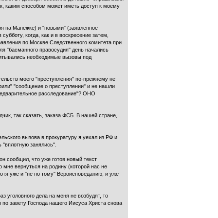
ак, каким способом может иметь доступ к моему
я на Манежке) и "новыми" (заявленное
субботу, когда, как и в воскресение затем,
правления по Москве Следственного комитета при
для "басманного правосудия" день начались
читывались необходимые вызовы под
тельств моего "преступления" по-прежнему не
рили" "сообщение о преступлении" и не нашли
"предварительное расследование"? ОНО
чик, так сказать, заказа ФСБ. В нашей стране,
ельского вызова в прокуратуру я уехал из РФ и
ь "вплотную занялись".
н сообщил, что уже готов новый текст
о мне вернуться на родину (которой нас не
отя уже и "не по тому" Вероисповеданию, и уже
з уголовного дела на меня не возбудят, то
 по завету Господа нашего Иисуса Христа снова