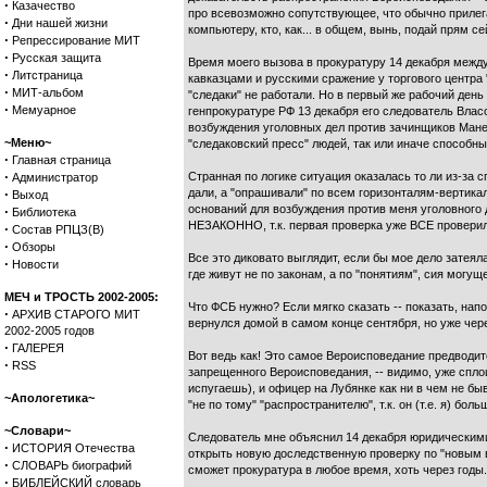
·
Казачество
про всевозможно сопутствующее, что обычно прилегае
·
Дни нашей жизни
компьютеру, кто, как... в общем, вынь, подай прям се
·
Репрессирование МИТ
·
Русская защита
Время моего вызова в прокуратуру 14 декабря между
·
Литстраница
кавказцами и русскими сражение у торгового центра "
·
МИТ-альбом
"следаки" не работали. Но в первый же рабочий ден
·
Мемуарное
генпрокуратуре РФ 13 декабря его следователь Влас
возбуждения уголовных дел против зачинщиков Ман
~Меню~
"следаковский пресс" людей, так или иначе способны
·
Главная страница
·
Странная по логике ситуация оказалась то ли из-за
Администратор
·
дали, а "опрашивали" по всем горизонталям-вертика
Выход
оснований для возбуждения против меня уголовного 
·
Библиотека
НЕЗАКОННО, т.к. первая проверка уже ВСЕ провери
·
Состав РПЦЗ(В)
·
Обзоры
Все это диковато выглядит, если бы мое дело затеяла
·
Новости
где живут не по законам, а по "понятиям", сия могу
МЕЧ и ТРОСТЬ 2002-2005:
Что ФСБ нужно? Если мягко сказать -- показать, нап
·
АРХИВ СТАРОГО МИТ
вернулся домой в самом конце сентября, но уже чере
2002-2005 годов
·
ГАЛЕРЕЯ
Вот ведь как! Это самое Вероисповедание предводит
·
RSS
запрещенного Вероисповедания, -- видимо, уже сплош
испугаешь), и офицер на Лубянке как ни в чем не бы
~Апологетика~
"не по тому" "распространителю", т.к. он (т.е. я) бо
~Словари~
Следователь мне объяснил 14 декабря юридическими з
·
ИСТОРИЯ Отечества
открыть новую доследственную проверку по "новым 
·
СЛОВАРЬ биографий
сможет прокуратура в любое время, хоть через годы.
·
БИБЛЕЙСКИЙ словарь