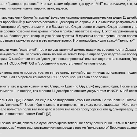
т к "распространению". Кто, как, каким образом, где грузит МИТ материалами, кто, к
йчас и положь имена, пароли, явки, адреса.
 московскими боями "старыми" (русская национально-патриотическая акция 11 декабр
Европейский" у Киевского вокзала 15 декабря) не случайно. На Манежке разгулялись в 
ь "центрового", круто знаменитого Басманного Следственного отдела Следственного у
ов срочно позвонил мне домой, чтобы я прибыл назавтра к нему. В этот напряженный 
ежных беспорядков, которых уже более десятка. В мрачном свете случившегося прос
х сыграть какую-то роль в это пиковое время. И я понадобился для эдакой "зачистки".
 спешки моих "радетелей", то ли по умышленной демонстрации их всесильности. Доказа
лям-диагоналям. И почему опять по той же теме? Ведь в апреле "доследственно прове
дела. С какой стати новая "доследственная проверка" или, как еще это называется, 
ла, а НОВЫХ ФАКТОВ и "сообщений о преступлении" не появилось.
 и вела только прокуратура, но тут ее следственный отдел -- лишь исполнитель, подряд
щественная со времен концлагеря СССР организация сама себе закон.
омнить, кто в доме хозяин, и что Старший Брат (по Оруэллу) неусыпно бдит. После апр
з месяц -- в ноябре, как я понял 14 декабря по свежим документам из ФСБ, мной опят
ель РосПЦ(Д) Балабанов еще в мае подправил, чтобы им самим не "занялись". Потом о
ь "лояльный". В сентябре я заявил в интернете, что ухожу из его шарашки... Но стоил
вало полистал-полистал мое дело и запустил через прокурорских его дубль-проверку, х
льше не является членом РосПЦ(Д)!
аковыками, отчего я с лубянского крюка теперь не слезу пожизненно. Если и в этот ра
вопросам" моего распространения-проповеди этого же "нелояльного" Вероисповедания
..