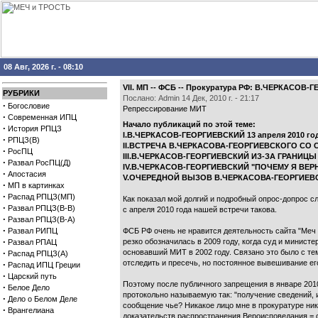
08 Авг, 2026 г. - 08:10
VII. МП -- ФСБ -- Прокуратура РФ: В.ЧЕРКАСОВ
РУБРИКИ
Послано: Admin 14 Дек, 2010 г. - 21:17
·
Богословие
Репрессирование МИТ
·
Современная ИПЦ
Начало публикаций по этой теме:
·
История РПЦЗ
I.В.ЧЕРКАСОВ-ГЕОРГИЕВСКИЙ 13 апреля 201
·
РПЦЗ(В)
II.ВСТРЕЧА В.ЧЕРКАСОВА-ГЕОРГИЕВСКОГО СО СЛ
·
РосПЦ
III.В.ЧЕРКАСОВ-ГЕОРГИЕВСКИЙ ИЗ-ЗА ГРАНИЦ
·
Развал РосПЦ(Д)
IV.В.ЧЕРКАСОВ-ГЕОРГИЕВСКИЙ "ПОЧЕМУ Я ВЕР
·
Апостасия
V.ОЧЕРЕДНОЙ ВЫЗОВ В.ЧЕРКАСОВА-ГЕОРГИЕВС
·
МП в картинках
·
Распад РПЦЗ(МП)
Как показал мой долгий и подробный опрос-допрос с
·
Развал РПЦЗ(В-В)
с апреля 2010 года нашей встречи такова.
·
Развал РПЦЗ(В-А)
·
Развал РИПЦ
ФСБ РФ очень не нравится деятельность сайта "Меч 
·
резко обозначилась в 2009 году, когда суд и минис
Развал РПАЦ
·
основавший МИТ в 2002 году. Связано это было с т
Распад РПЦЗ(А)
отследить и пресечь, но постоянное вывешивание ег
·
Распад ИПЦ Греции
·
Царский путь
Поэтому после публичного запрещения в январе 201
·
Белое Дело
протокольно называемую так: "получение сведений,
·
Дело о Белом Деле
сообщение чье? Никакое лицо мне в прокуратуре ник
·
Врангелиана
доказательств распространения Вероисповедания = с