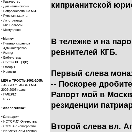
·
Казачество
киприанитской юри
·
Дни нашей жизни
·
Репрессирование МИТ
·
Русская защита
·
Литстраница
·
МИТ-альбом
·
Мемуарное
~Меню~
В тележке и на паро
·
Главная страница
·
Администратор
ревнителей КГБ.
·
Выход
·
Библиотека
·
Состав РПЦЗ(В)
·
Обзоры
Первый слева мона
·
Новости
МЕЧ и ТРОСТЬ 2002-2005:
-- Поскорее дробите
·
АРХИВ СТАРОГО МИТ
2002-2005 годов
Рапорт мой в Москв
·
ГАЛЕРЕЯ
·
RSS
резиденции патриар
~Апологетика~
~Словари~
·
ИСТОРИЯ Отечества
Второй слева вл. А
·
СЛОВАРЬ биографий
·
БИБЛЕЙСКИЙ словарь