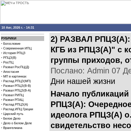
10 Авг, 2026 г. - 14:31
2) РАЗВАЛ РПЦЗ(А):
РУБРИКИ
·
Богословие
КГБ из РПЦЗ(А)" с 
·
Современная ИПЦ
·
История РПЦЗ
·
РПЦЗ(В)
группы приходов, о
·
РосПЦ
·
Развал РосПЦ(Д)
Послано: Admin 07 Дек
·
Апостасия
·
МП в картинках
Дни нашей жизни
·
Распад РПЦЗ(МП)
·
Развал РПЦЗ(В-В)
·
Развал РПЦЗ(В-А)
Начало публикаций
·
Развал РИПЦ
·
Развал РПАЦ
РПЦЗ(А): Очередно
·
Распад РПЦЗ(А)
·
Распад ИПЦ Греции
идеолога РПЦЗ(А) о
·
Царский путь
·
Белое Дело
·
свидетельство несо
Дело о Белом Деле
·
Врангелиана