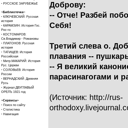
Доброву:
·
РУССКОЕ ЗАРУБЕЖЬЕ
~Библиотечка~
-- Отче! Разбей поб
·
КЛЮЧЕВСКИЙ: Русская
история
Себя!
·
КАРАМЗИН: История Гос.
Рос-го
·
КОСТОМАРОВ:
Св.Владимир - Романовы
·
ПЛАТОНОВ: Русская
Третий слева о. До
история
·
ТАТИЩЕВ: История
плавания -- пушкар
Российская
·
Митр.МАКАРИЙ: История
-- Я великий канони
Рус. Церкви
·
СОЛОВЬЕВ: История
России
парасинагогами и р
·
ВЕРНАДСКИЙ: Древняя
Русь
·
Журнал ДВУГЛАВЫЙ
ОРЕЛЪ 1921 год
(Источник: http://rus-
~Сервисы~
·
Поиск по сайту
orthodoxy.livejournal
·
Статистика
·
Навигация